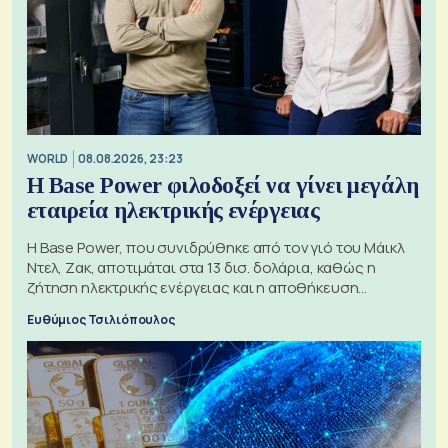
WORLD
08.08.2026, 23:23
Η Base Power φιλοδοξεί να γίνει μεγάλη
εταιρεία ηλεκτρικής ενέργειας
Η Base Power, που συνιδρύθηκε από τον γιό του Μάικλ
Ντελ, Ζακ, αποτιμάται στα 13 δισ. δολάρια, καθώς η
ζήτηση ηλεκτρικής ενέργειας και η αποθήκευση
μπαταριών αυξάνονται
Ευθύμιος Τσιλιόπουλος