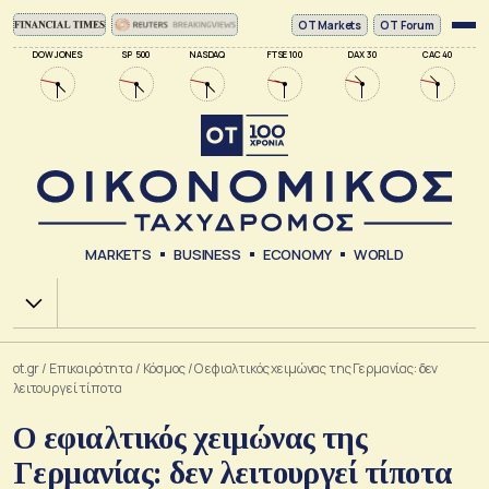
ΟΤ Markets
OT Forum
DOW JONES
SP 500
NASDAQ
FTSE 100
DAX 30
CAC 40
MARKETS
BUSINESS
ECONOMY
WORLD
Χ.Α.
ot.gr
/
Επικαιρότητα
/
Κόσμος
/
Ο εφιαλτικός χειμώνας της Γερμανίας: δεν
λειτουργεί τίποτα
Ο εφιαλτικός χειμώνας της
Γερμανίας: δεν λειτουργεί τίποτα