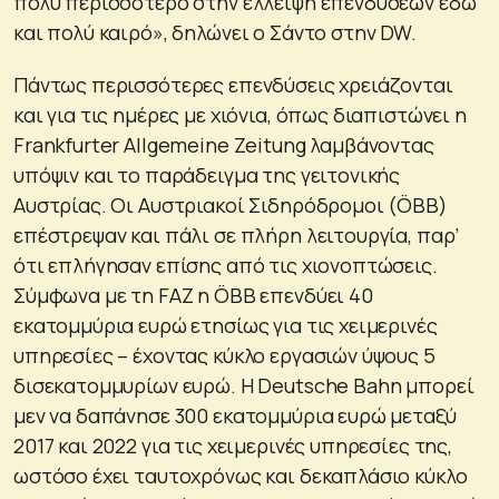
πολύ περισσότερο στην έλλειψη επενδύσεων εδώ
και πολύ καιρό», δηλώνει ο Σάντο στην DW.
Πάντως περισσότερες επενδύσεις χρειάζονται
και για τις ημέρες με χιόνια, όπως διαπιστώνει η
Frankfurter Allgemeine Zeitung λαμβάνοντας
υπόψιν και το παράδειγμα της γειτονικής
Αυστρίας. Οι Αυστριακοί Σιδηρόδρομοι (ÖBB)
επέστρεψαν και πάλι σε πλήρη λειτουργία, παρ’
ότι επλήγησαν επίσης από τις χιονοπτώσεις.
Σύμφωνα με τη FAZ η ÖBB επενδύει 40
εκατομμύρια ευρώ ετησίως για τις χειμερινές
υπηρεσίες – έχοντας κύκλο εργασιών ύψους 5
δισεκατομμυρίων ευρώ. Η Deutsche Bahn μπορεί
μεν να δαπάνησε 300 εκατομμύρια ευρώ μεταξύ
2017 και 2022 για τις χειμερινές υπηρεσίες της,
ωστόσο έχει ταυτοχρόνως και δεκαπλάσιο κύκλο