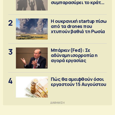
συμπαρασύρει το κράτος
πρόνοιας
2
Η ουκρανική startup πίσω
από τα drones που
χτυπούν βαθιά τη Ρωσία
3
Μπάρκιν (Fed): Σε
αδύναμη ισορροπία η
αγορά εργασίας
4
Πώς θα αμειφθούν όσοι
εργαστούν 15 Αυγούστου