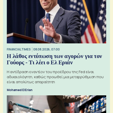
FINANCIAL TIMES
08.08.2026, 07:00
Η λάθος εντύπωση των αγορών για τον
Γούορς - Τι λέει ο Ελ Εριάν
Η αντίδραση εναντίον του προέδρου της Fed είναι
αδικαιολόγητη, καθώς προωθεί μια μεταρρύθμιση που
είναι απολύτως απαραίτητη
Mohamed El Erian