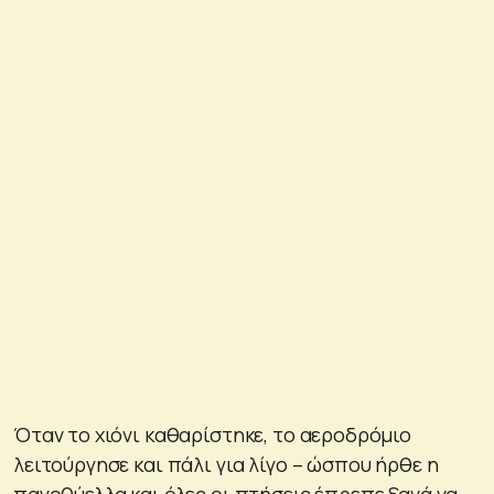
Όταν το χιόνι καθαρίστηκε, το αεροδρόμιο
λειτούργησε και πάλι για λίγο – ώσπου ήρθε η
παγοθύελλα και όλες οι πτήσεις έπρεπε ξανά να