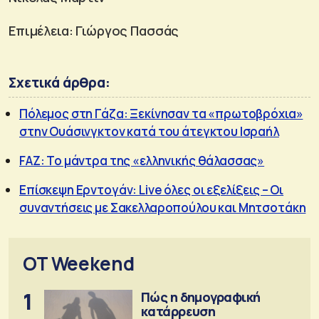
Επιμέλεια: Γιώργος Πασσάς
Σχετικά άρθρα:
Πόλεμος στη Γάζα: Ξεκίνησαν τα «πρωτοβρόχια»
στην Ουάσινγκτον κατά του άτεγκτου Ισραήλ
FAZ: Το μάντρα της «ελληνικής θάλασσας»
Επίσκεψη Ερντογάν: Live όλες οι εξελίξεις – Οι
συναντήσεις με Σακελλαροπούλου και Μητσοτάκη
OT Weekend
1
Πώς η δημογραφική
κατάρρευση