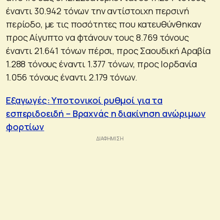
έναντι 30.942 τόνων την αντίστοιχη περσινή
περίοδο, με τις ποσότητες που κατευθύνθηκαν
προς Αίγυπτο να φτάνουν τους 8.769 τόνους
έναντι 21.641 τόνων πέρσι, προς Σαουδική Αραβία
1.288 τόνους έναντι 1.377 τόνων, προς Ιορδανία
1.056 τόνους έναντι 2.179 τόνων.
Εξαγωγές: Υποτονικοί ρυθμοί για τα
εσπεριδοειδή – Βραχνάς η διακίνηση ανώριμων
φορτίων