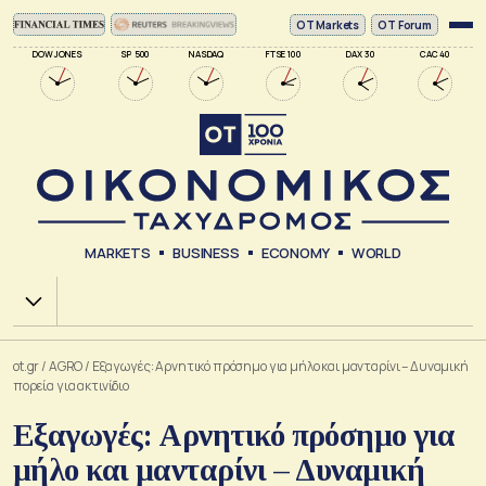
ΟΤ Markets
OT Forum
DOW JONES
SP 500
NASDAQ
FTSE 100
DAX 30
CAC 40
MARKETS
BUSINESS
ECONOMY
WORLD
Χ.Α.
ot.gr
/
AGRO
/
Εξαγωγές: Αρνητικό πρόσημο για μήλο και μανταρίνι – Δυναμική
πορεία για ακτινίδιο
Εξαγωγές: Αρνητικό πρόσημο για
μήλο και μανταρίνι – Δυναμική