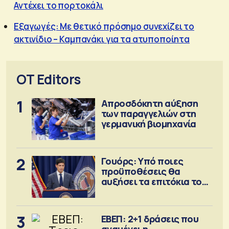
Αντέχει το πορτοκάλι
Εξαγωγές: Με θετικό πρόσημο συνεχίζει το
ακτινίδιο – Καμπανάκι για τα ατυποποίητα
OT Editors
1
Απροσδόκητη αύξηση
των παραγγελιών στη
γερμανική βιομηχανία
2
Γουόρς: Υπό ποιες
προϋποθέσεις θα
αυξήσει τα επιτόκια τον
Σεπτέμβριο
3
ΕΒΕΠ: 2+1 δράσεις που
αναμένει η