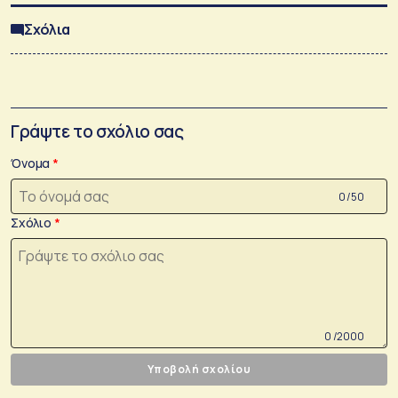
Σχόλια
Γράψτε το σχόλιο σας
Όνομα
0 /50
Σχόλιο
0 /2000
Υποβολή σχολίου