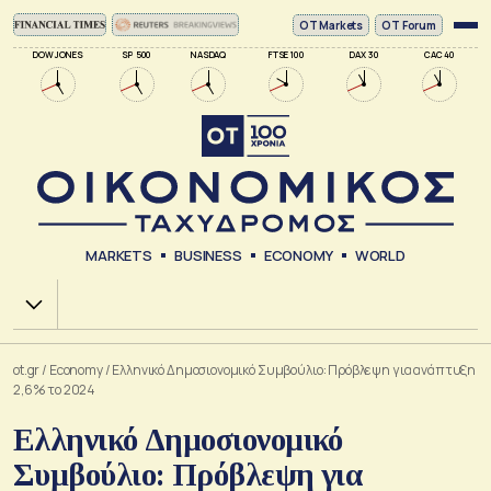
ΟΤ Markets
OT Forum
DOW JONES
SP 500
NASDAQ
FTSE 100
DAX 30
CAC 40
MARKETS
BUSINESS
ECONOMY
WORLD
Χ.Α.
ot.gr
/
Economy
/
Ελληνικό Δημοσιονομικό Συμβούλιο: Πρόβλεψη για ανάπτυξη
2,6% το 2024
Ελληνικό Δημοσιονομικό
Συμβούλιο: Πρόβλεψη για