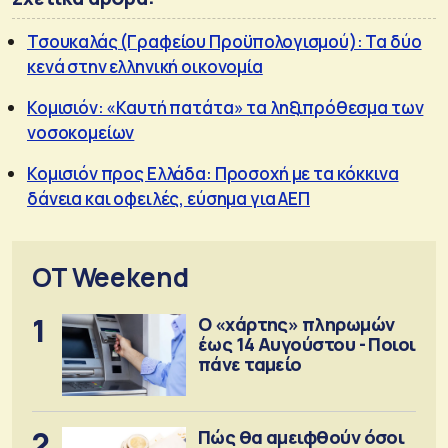
Τσουκαλάς (Γραφείου Προϋπολογισμού): Τα δύο
κενά στην ελληνική οικονομία
Κομισιόν: «Καυτή πατάτα» τα ληξιπρόθεσμα των
νοσοκομείων
Κομισιόν προς Ελλάδα: Προσοχή με τα κόκκινα
δάνεια και οφειλές, εύσημα για ΑΕΠ
OT Weekend
1
Ο «χάρτης» πληρωμών
έως 14 Αυγούστου - Ποιοι
πάνε ταμείο
2
Πώς θα αμειφθούν όσοι