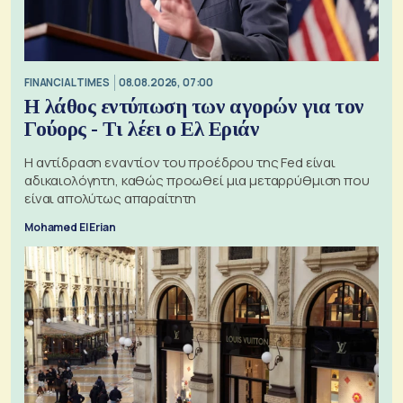
FINANCIAL TIMES
08.08.2026, 07:00
Η λάθος εντύπωση των αγορών για τον
Γούορς - Τι λέει ο Ελ Εριάν
Η αντίδραση εναντίον του προέδρου της Fed είναι
αδικαιολόγητη, καθώς προωθεί μια μεταρρύθμιση που
είναι απολύτως απαραίτητη
Mohamed El Erian