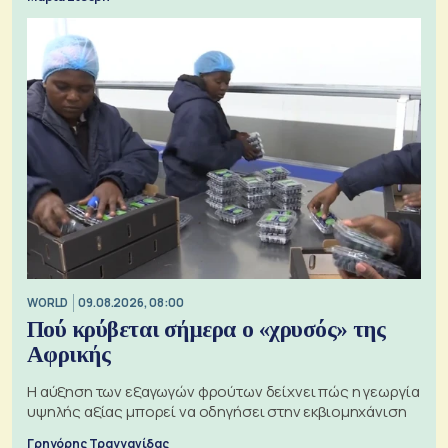
WORLD
09.08.2026, 08:00
Πού κρύβεται σήμερα ο «χρυσός» της
Αφρικής
Η αύξηση των εξαγωγών φρούτων δείχνει πώς η γεωργία
υψηλής αξίας μπορεί να οδηγήσει στην εκβιομηχάνιση
Γρηγόρης Τραγγανίδας