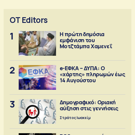
OT Editors
1
Η πρώτη δημόσια
εμφάνιση του
Μοτζτάμπα Χαμενεΐ
2
e-ΕΦΚΑ – ΔΥΠΑ: Ο
«χάρτης» πληρωμών έως
14 Αυγούστου
3
Δημογραφικό: Οριακή
αύξηση στις γεννήσεις
Στράτος Ιωακείμ