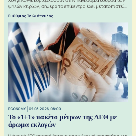
Χονγκ Κονγκ κυριαρχούσαν στην παγκόσμια κούρσα των
ψηλών κτιρίων, σήμερα το επίκεντρο έχει μετατοπιστεί
προς την Ασία
Ευθύμιος Τσιλιόπουλος
ECONOMY
09.08.2026, 08:00
Το «1+1» πακέτο μέτρων της ΔΕΘ με
άρωμα εκλογών
Η φετινή ΔΕΘ αποκτά έντονο προεκλογικό χαρακτήρα, για