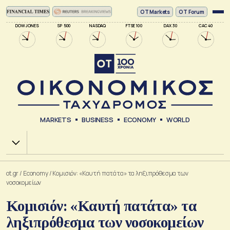
ΟΤ Markets
OT Forum
DOW JONES
SP 500
NASDAQ
FTSE 100
DAX 30
CAC 40
MARKETS
BUSINESS
ECONOMY
WORLD
Χ.Α.
ot.gr
/
Economy
/
Κομισιόν: «Καυτή πατάτα» τα ληξιπρόθεσμα των
νοσοκομείων
Κομισιόν: «Καυτή πατάτα» τα
ληξιπρόθεσμα των νοσοκομείων