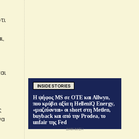
ότι
ι,
ς
ται
INSIDE STORIES
Η ψήφος MS σε ΟΤΕ και Allwyn,
που κρύβει αξία η HelleniQ Energy,
ς
«μαζεύονται» οι short στη Metlen,
buyback και από την Prodea, το
να
unfair της Fed