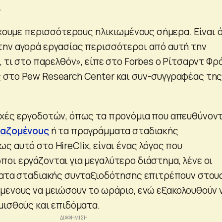
.
έχουμε περισσότερους ηλικιωμένους σήμερα. Είναι 
ην αγορά εργασίας περισσότεροι από αυτή την
, τι στο παρελθόν», είπε στο Forbes ο Ρίτσαρντ Φρά
στο Pew Research Center και συν-συγγραφέας τη
χές εργοδοτών, όπως τα προνόμια που απευθύνον
γαζομένους
ή τα προγράμματα σταδιακής
 αυτό στο HireClix, είναι ένας λόγος που
οι εργάζονται για μεγαλύτερο διάστημα, λένε οι
ματα σταδιακής συνταξιοδότησης επιτρέπουν στου
μενους να μειώσουν το ωράριο, ενώ εξακολουθούν 
μισθούς και επιδόματα.