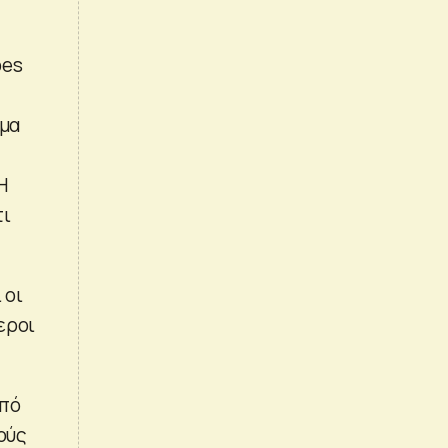
bes
μμα
Η
τι
 οι
εροι
από
ούς