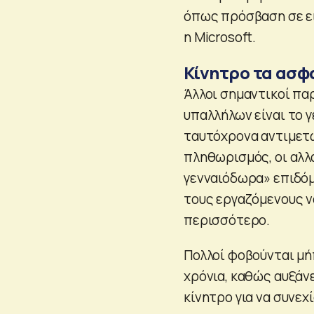
όπως πρόσβαση σε ει
η Microsoft.
Κίνητρο τα ασφ
Άλλοι σημαντικοί πα
υπαλλήλων είναι το γε
ταυτόχρονα αντιμετω
πληθωρισμός, οι αλλ
γενναιόδωρα» επιδόμ
τους εργαζόμενους ν
περισσότερο.
Πολλοί φοβούνται μή
χρόνια, καθώς αυξάν
κίνητρο για να συνεχ