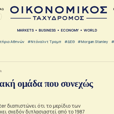
AQ
MARKETS
BUSINESS
ECONOMY
WORLD
τήριο Αθηνών
#Ντόναλντ Τραμπ
#ΔΕΘ
#Morgan Stanley
#
αι
ιακή ομάδα που συνεχώς
er διαπιστώνει ότι το μερίδιο των
χει σχεδόν διπλασιαστεί από το 1987