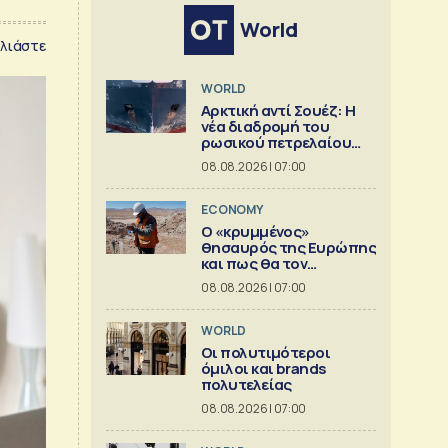
World
λιάστε
WORLD
Αρκτική αντί Σουέζ: Η
νέα διαδρομή του
ρωσικού πετρελαίου
[Γράφημα]
08.08.2026 | 07:00
ECONOMY
Ο «κρυμμένος»
θησαυρός της Ευρώπης
και πως θα τον
αξιοποιήσει [γράφημα]
08.08.2026 | 07:00
WORLD
Οι πολυτιμότεροι
όμιλοι και brands
πολυτελείας
08.08.2026 | 07:00