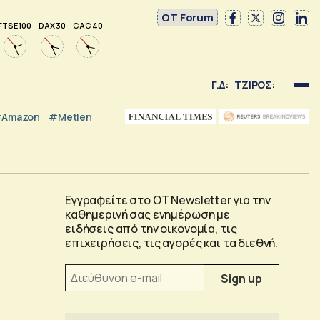
OT Forum
FTSE 100
DAX 30
CAC 40
Γ.Δ:
ΤΖΙΡΟΣ:
Amazon
#Metlen
Εγγραφείτε στο OT Newsletter για την
καθημερινή σας ενημέρωση με
ειδήσεις από την οικονομία, τις
επιχειρήσεις, τις αγορές και τα διεθνή.