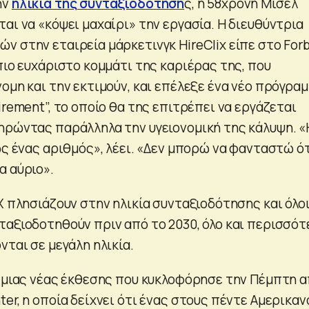
ην
ηλικία της συνταξιοδότηση
ς, η 58χρονη Μισέλ
αι να «κόψει μαχαίρι» την εργασία. Η διευθύντρια
ν στην εταιρεία μάρκετινγκ HireClix είπε στο For
πιο ευχάριστο κομμάτι της καριέρας της, που
ομη και την εκτιμούν, και επέλεξε ένα νέο πρόγρα
irement”, το οποίο θα της επιτρέπει να εργάζεται
ηρώντας παράλληλα την υγειονομική της κάλυψη. «
ώς ένας αριθμός», λέει. «Δεν μπορώ να φανταστώ ό
α αύριο».
X πλησιάζουν στην ηλικία συνταξιοδότησης και όλοι
ταξιοδοτηθούν πριν από το 2030, όλο και περισσότ
νται σε μεγάλη ηλικία.
α μιας νέας έκθεσης που κυκλοφόρησε την Πέμπτη 
er, η οποία δείχνει ότι ένας στους πέντε Αμερικαν