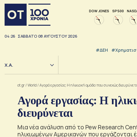
DOW JONES
SP 500
NASD
04:26
ΣΑΒΒΑΤΟ
08
ΑΥΓΟΥΣΤΟΥ
2026
#ΔΕΗ
#Χρηματισ
Χ.Α.
ot.gr
/
World
/
Αγορά εργασίας: Η ηλικιακή ομάδα που συνεχώς διευρύνετ
Αγορά εργασίας: Η ηλικ
διευρύνεται
Μια νέα ανάλυση από το Pew Research Cent
ηλικιωμένων Αμερικανών που εργάζονται έ