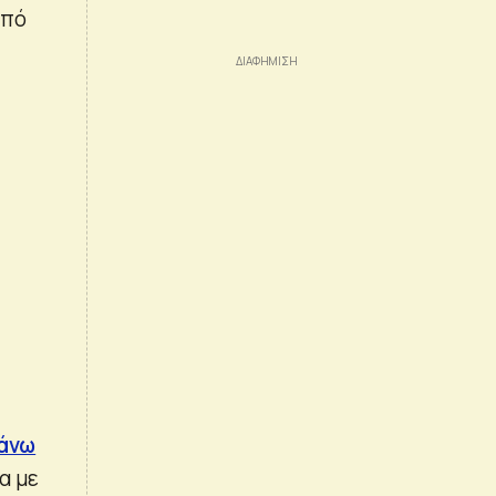
από
 άνω
α με