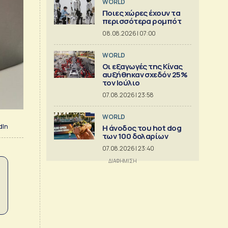
WORLD
Ποιες χώρες έχουν τα
περισσότερα ρομπότ
08.08.2026 | 07:00
WORLD
Οι εξαγωγές της Κίνας
αυξήθηκαν σχεδόν 25%
τον Ιούλιο
07.08.2026 | 23:58
WORLD
dIn
Η άνοδος του hot dog
των 100 δολαρίων
07.08.2026 | 23:40