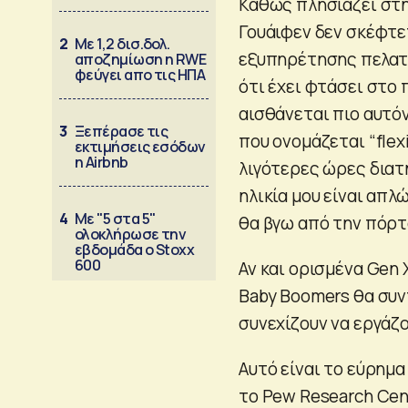
Καθώς πλησιάζει στ
Γουάιφεν δεν σκέφτετ
2
Με 1,2 δισ.δολ.
εξυπηρέτησης πελατώ
αποζημίωση η RWE
φεύγει απο τις ΗΠΑ
ότι έχει φτάσει στο 
αισθάνεται πιο αυτόν
3
Ξεπέρασε τις
που ονομάζεται “flex
εκτιμήσεις εσόδων
η Airbnb
λιγότερες ώρες διατ
ηλικία μου είναι απλ
4
Με "5 στα 5"
θα βγω από την πόρτ
ολοκλήρωσε την
εβδομάδα ο Stoxx
600
Αν και ορισμένα Gen 
Baby Boomers θα συν
συνεχίζουν να εργάζο
Αυτό είναι το εύρημ
το Pew Research Cent