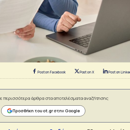
Post on Facebook
Post on X
Post on Linke
ε περισσότερα άρθρα στα αποτελέσματα αναζήτησης
Προσθήκη του ot.gr στην Google