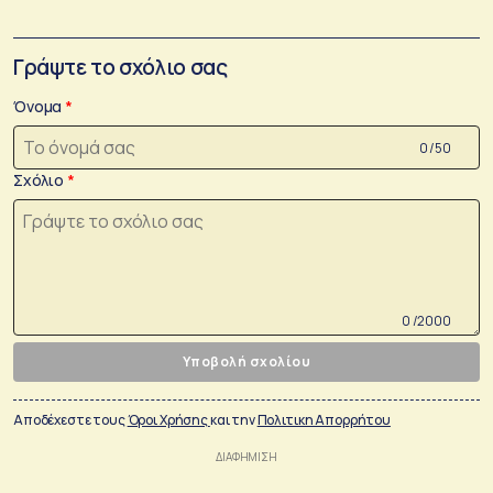
Γράψτε το σχόλιο σας
Όνομα
0 /50
Σχόλιο
0 /2000
Υποβολή σχολίου
Αποδέχεστε τους
Όροι Χρήσης
και την
Πολιτικη Απορρήτου