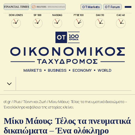
ΟΤ Markets
OT Forum
DOW JONES
SP 500
NASDAQ
FTSE 100
DAX 30
CAC 40
MARKETS
BUSINESS
ECONOMY
WORLD
Χ.Α.
ot.gr
/
Plus
/
Tέχνη και Ζωή
/
Μίκυ Μάους: Τέλος τα πνευματικά δικαιώματα –
Ένα ολόκληρο κεφάλαιο της ιστορίας κλείνει
Μίκυ Μάους: Τέλος τα πνευματικά
δικαιώματα – Ένα ολόκληρο