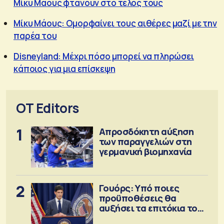
Μίκυ Μάους φτάνουν στο τέλος τους
Μίκυ Μάους: Ομορφαίνει τους αιθέρες μαζί με την
παρέα του
Disneyland: Μέχρι πόσο μπορεί να πληρώσει
κάποιος για μια επίσκεψη
OT Editors
1
Απροσδόκητη αύξηση
των παραγγελιών στη
γερμανική βιομηχανία
2
Γουόρς: Υπό ποιες
προϋποθέσεις θα
αυξήσει τα επιτόκια τον
Σεπτέμβριο