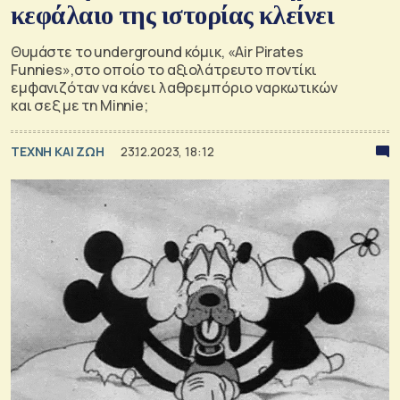
κεφάλαιο της ιστορίας κλείνει
Θυμάστε το underground κόμικ, «Air Pirates
Funnies»,στο οποίο το αξιολάτρευτο ποντίκι
εμφανιζόταν να κάνει λαθρεμπόριο ναρκωτικών
και σεξ με τη Minnie;
TΕΧΝΗ ΚΑΙ ΖΩΗ
23.12.2023, 18:12