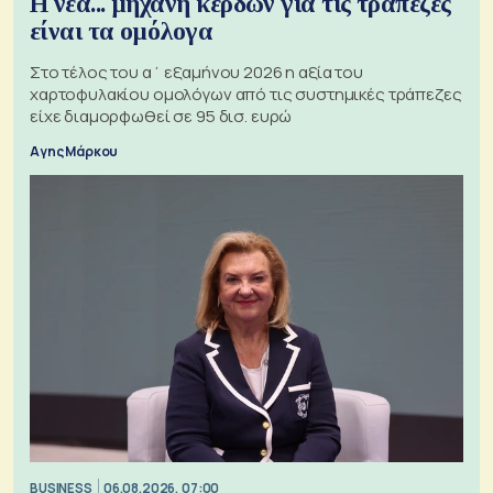
Η νέα... μηχανή κερδών για τις τράπεζες
είναι τα ομόλογα
Στο τέλος του α΄ εξαμήνου 2026 η αξία του
χαρτοφυλακίου ομολόγων από τις συστημικές τράπεζες
είχε διαμορφωθεί σε 95 δισ. ευρώ
Αγης Μάρκου
BUSINESS
06.08.2026, 07:00