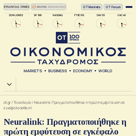
ΟΤ Markets
OT Forum
DOW JONES
SP 500
NASDAQ
FTSE 100
DAX 30
CAC 40
MARKETS
BUSINESS
ECONOMY
WORLD
Χ.Α.
ot.gr
/
Τεχνολογία
/
Neuralink: Πραγματοποιήθηκε η πρώτη εμφύτευση σε
εγκέφαλο ασθενή
Neuralink: Πραγματοποιήθηκε η
πρώτη εμφύτευση σε εγκέφαλο