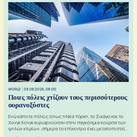
WORLD
09.08.2026, 08:00
Ποιες πόλεις χτίζουν τους περισσότερους
ουρανοξύστες
Ενώ κάποτε πόλεις όπως η Νέα Υόρκη, το Σικάγο και το
Χονγκ Κονγκ κυριαρχούσαν στην παγκόσμια κούρσα των
ψηλών κτιρίων, σήμερα το επίκεντρο έχει μετατοπιστεί
προς την Ασία