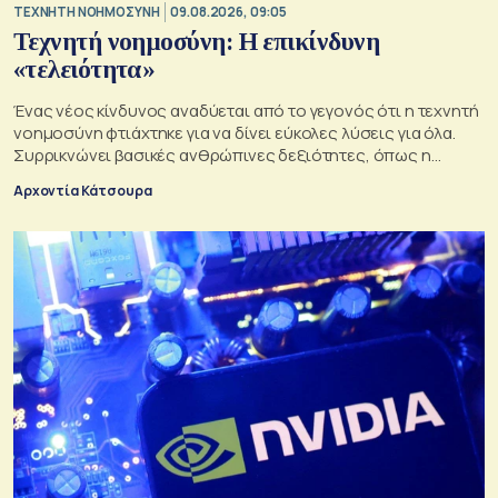
TΕΧΝΗΤΗ ΝΟΗΜΟΣΥΝΗ
09.08.2026, 09:05
Τεχνητή νοημοσύνη: Η επικίνδυνη
«τελειότητα»
Ένας νέος κίνδυνος αναδύεται από το γεγονός ότι η τεχνητή
νοημοσύνη φτιάχτηκε για να δίνει εύκολες λύσεις για όλα.
Συρρικνώνει βασικές ανθρώπινες δεξιότητες, όπως η
ενσυναίσθηση και η κοινωνική επαφή
Αρχοντία Κάτσουρα