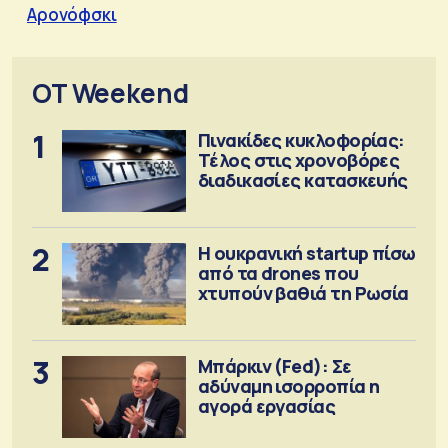
Αρονόφσκι
OT Weekend
1
Πινακίδες κυκλοφορίας:
Τέλος στις χρονοβόρες
διαδικασίες κατασκευής
2
Η ουκρανική startup πίσω
από τα drones που
χτυπούν βαθιά τη Ρωσία
3
Μπάρκιν (Fed): Σε
αδύναμη ισορροπία η
αγορά εργασίας