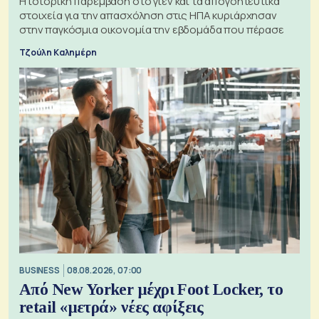
Η ιστορική παρέμβαση στο γιεν και τα απογοητευτικά
στοιχεία για την απασχόληση στις ΗΠΑ κυριάρχησαν
στην παγκόσμια οικονομία την εβδομάδα που πέρασε
Τζούλη Καλημέρη
BUSINESS
08.08.2026, 07:00
Από New Yorker μέχρι Foot Locker, το
retail «μετρά» νέες αφίξεις