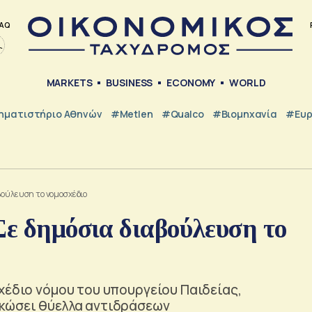
AQ
MARKETS
BUSINESS
ECONOMY
WORLD
ηματιστήριο Αθηνών
#metlen
#Qualco
#Βιομηχανία
#Ευ
βούλευση το νομοσχέδιο
Σε δημόσια διαβούλευση το
χέδιο νόμου του υπουργείου Παιδείας,
ηκώσει θύελλα αντιδράσεων