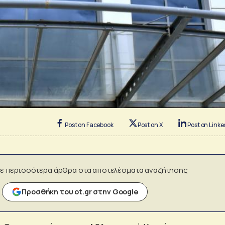
Post on Facebook
Post on X
Post on Linke
ε περισσότερα άρθρα στα αποτελέσματα αναζήτησης
Προσθήκη του ot.gr στην Google