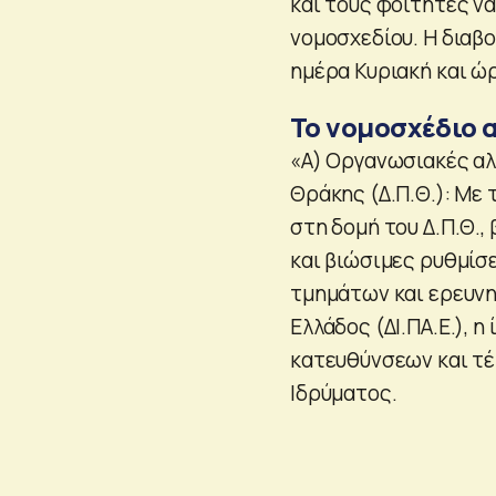
και τους φοιτητές να
νομοσχεδίου. Η διαβο
ημέρα Κυριακή και ώρ
Το νομοσχέδιο α
«Α) Οργανωσιακές αλ
Θράκης (Δ.Π.Θ.): Με
στη δομή του Δ.Π.Θ.
και βιώσιμες ρυθμίσε
τμημάτων και ερευνη
Ελλάδος (ΔΙ.ΠΑ.Ε.), 
κατευθύνσεων και τέ
Ιδρύματος.