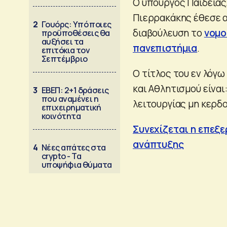
Ο υπουργός Παιδείας
Πιερρακάκης έθεσε α
2
Γουόρς: Υπό ποιες
διαβούλευση το
νομο
προϋποθέσεις θα
αυξήσει τα
πανεπιστήμια
.
επιτόκια τον
Σεπτέμβριο
Ο τίτλος του εν λόγ
και Αθλητισμού είναι
3
ΕΒΕΠ: 2+1 δράσεις
που αναμένει η
λειτουργίας μη κερ
επιχειρηματική
κοινότητα
Συνεχίζεται η επεξε
ανάπτυξης
4
Νέες απάτες στα
crypto - Τα
υποψήφια θύματα