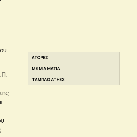
ιου
ΑΓΟΡΕΣ
ΜΕ ΜΙΑ ΜΑΤΙΑ
.Π.
ΤΑΜΠΛΟ ATHEX
 της
αι
ου
ς