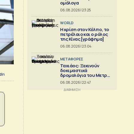
ομόλογα
06.08.2026 | 23:25
WORLD
Η κρίση στoν Κόλπο, το
πετρέλαιο και ο ρόλος
της Κίνας [γράφημα]
06.08.2026 | 23:04
ΜΕΤΑΦΟΡΕΣ
Ταχιάος: Ξεκινούν
δοκιμαστικά
dIn
δρομολόγια του Μετρό
Θεσσαλονίκης προς
06.08.2026 | 22:47
Καλαμαριά