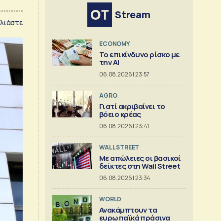
Stream
λιάστε
ECONOMY
Το επικίνδυνο ρίσκο με
την ΑΙ
06.08.2026 | 23:57
AGRO
Γιατί ακριβαίνει το
βόειο κρέας
06.08.2026 | 23:41
WALL STREET
Με απώλειες οι βασικοί
δείκτες στη Wall Street
06.08.2026 | 23:34
WORLD
Ανακάμπτουν τα
ευρωπαϊκά πράσινα