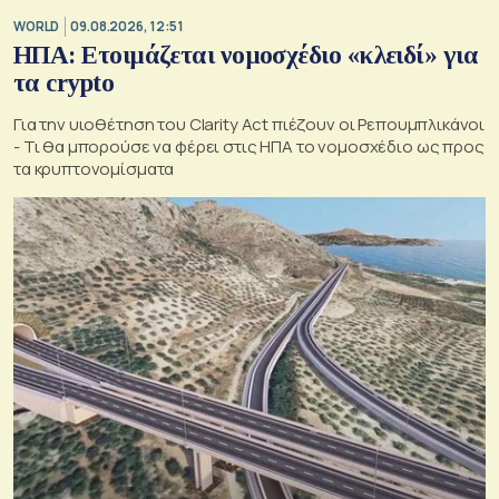
WORLD
09.08.2026, 12:51
ΗΠΑ: Ετοιμάζεται νομοσχέδιο «κλειδί» για
τα crypto
Για την υιοθέτηση του Clarity Act πιέζουν οι Ρεπουμπλικάνοι
- Τι θα μπορούσε να φέρει στις ΗΠΑ το νομοσχέδιο ως προς
τα κρυπτονομίσματα