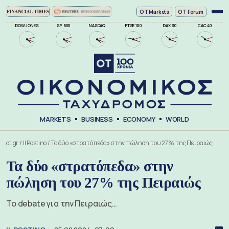
ΟΤ Markets
OT Forum
DOW JONES
SP 500
NASDAQ
FTSE 100
DAX 30
CAC 40
MARKETS
BUSINESS
ECONOMY
WORLD
ot.gr
/
Il Postino
/
Τα δύο «στρατόπεδα» στην πώληση του 27% της Πειραιώς
Τα δύο «στρατόπεδα» στην
πώληση του 27% της Πειραιώς
Το debate για την Πειραιώς…