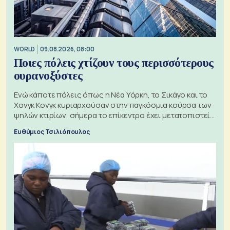
WORLD
09.08.2026, 08:00
Ποιες πόλεις χτίζουν τους περισσότερους
ουρανοξύστες
Ενώ κάποτε πόλεις όπως η Νέα Υόρκη, το Σικάγο και το
Χονγκ Κονγκ κυριαρχούσαν στην παγκόσμια κούρσα των
ψηλών κτιρίων, σήμερα το επίκεντρο έχει μετατοπιστεί
προς την Ασία
Ευθύμιος Τσιλιόπουλος