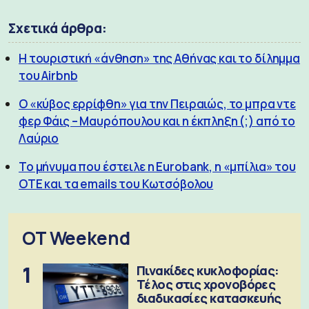
Σχετικά άρθρα:
H τουριστική «άνθηση» της Αθήνας και το δίλημμα
του Airbnb
Ο «κύβος ερρίφθη» για την Πειραιώς, το μπρα ντε
φερ Φάις – Μαυρόπουλου και η έκπληξη (;) από το
Λαύριο
Το μήνυμα που έστειλε η Eurobank, η «μπίλια» του
ΟΤΕ και τα emails του Κωτσόβολου
OT Weekend
1
Πινακίδες κυκλοφορίας:
Τέλος στις χρονοβόρες
διαδικασίες κατασκευής