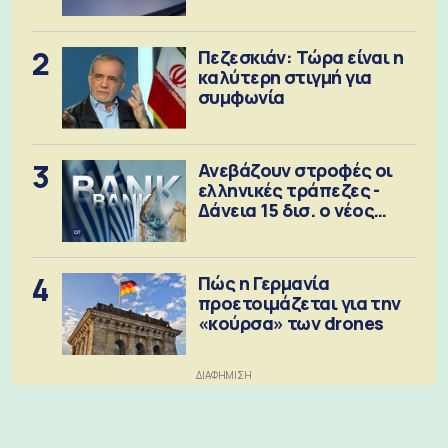
2
Πεζεσκιάν: Τώρα είναι η
καλύτερη στιγμή για
συμφωνία
3
Ανεβάζουν στροφές οι
ελληνικές τράπεζες -
Δάνεια 15 δισ. ο νέος
στόχος
4
Πώς η Γερμανία
προετοιμάζεται για την
«κούρσα» των drones