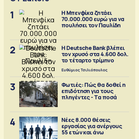
1
Η Μπενφίκα ζητάει
70.000.000 ευρώ για να
πουλήσει τον Παυλίδη
2
Η Deutsche Bank βλέπει
τον χρυσό στα 4.600 δολ.
το τέταρτο τρίμηνο
Ευθύμιος Τσιλιόπουλος
3
Φωτιές: Πώς θα δοθεί η
επιδότηση για τους
πληγέντες - Τα ποσά
4
Νέες 8.000 θέσεις
εργασίας για ανέργους
55 ετών και άνω