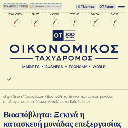
ΟΤ Markets
OT Forum
DOW JONES
SP 500
NASDAQ
FTSE 100
DAX 30
CAC 40
MARKETS
BUSINESS
ECONOMY
WORLD
Χ.Α.
ot.gr
/
Green
/
Ανακύκλωση
/
Βιοαπόβλητα: Ξεκινά η κατασκευή μονάδας
επεξεργασίας στους δήμους Αιγιαλείας και Καλαβρύτων
Βιοαπόβλητα: Ξεκινά η
κατασκευή μονάδας επεξεργασίας