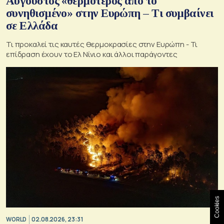
Αύγουστος «θερμότερος από το
συνηθισμένο» στην Ευρώπη – Τι συμβαίνει
σε Ελλάδα
Τι προκαλεί τις καυτές θερμοκρασίες στην Ευρώπη - Τι
επίδραση έχουν το Ελ Νίνιο και άλλοι παράγοντες
Cookies
WORLD
02.08.2026, 23:31