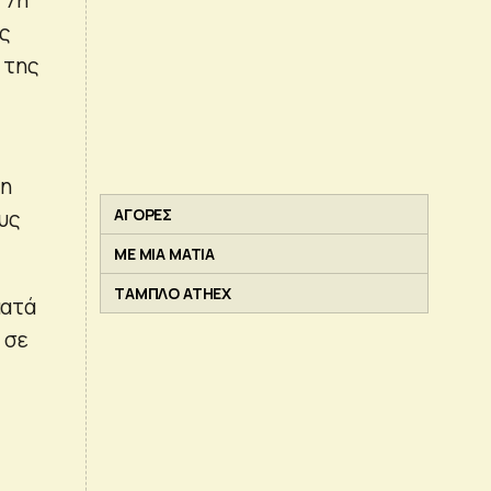
ας
 της
λη
ΑΓΟΡΕΣ
ους
ΜΕ ΜΙΑ ΜΑΤΙΑ
ΤΑΜΠΛΟ ATHEX
ματά
 σε