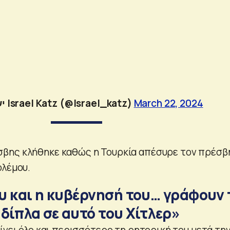
— ישראל כ”ץ Israel Katz (@Israel_katz)
March 22, 2024
βης κλήθηκε καθώς η Τουρκία απέσυρε τον πρέσβ
ολέμου.
υ και η κυβέρνησή του… γράφουν 
δίπλα σε αυτό του Χίτλερ»
ίνει όλο και περισσότερο τη ρητορική του μετά την