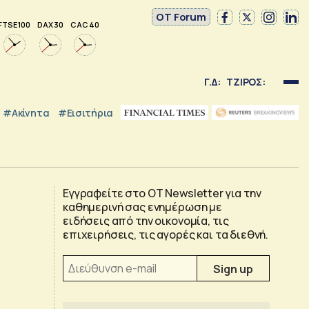
OT Forum
FTSE 100
DAX 30
CAC 40
Γ.Δ:
ΤΖΙΡΟΣ:
#Ακίνητα
#εισιτήρια
Εγγραφείτε στο OT Newsletter για την
καθημερινή σας ενημέρωση με
ειδήσεις από την οικονομία, τις
επιχειρήσεις, τις αγορές και τα διεθνή.