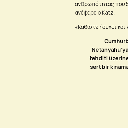
ανθρωπότητας που δι
ανέφερε ο Katz.
«Καθίστε ήσυχοι και 
Cumhurb
Netanyahu’ya 
tehditi üzerine
sert bir kınam