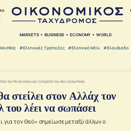
AQ
MARKETS
BUSINESS
ECONOMY
WORLD
Μισθός
#ελληνικές Τράπεζες
#Ελληνικό Μέλι
#Ελαιόλαδο
λλάχ τον Νετανιάχου και το Ισραήλ του λέει να σωπάσει
θα στείλει στον Αλλάχ τον
λ του λέει να σωπάσει
ι για τον Θεό» σημείωσε μεταξύ άλλων ο