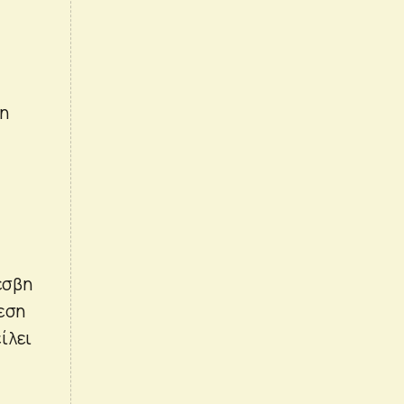
ση
έσβη
θεση
ίλει