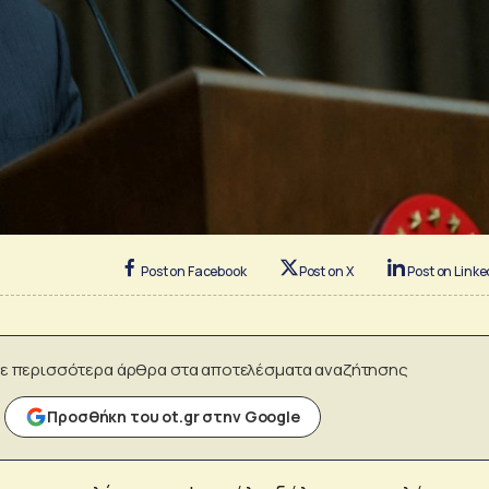
Post on Facebook
Post on X
Post on Linke
ε περισσότερα άρθρα στα αποτελέσματα αναζήτησης
Προσθήκη του ot.gr στην Google