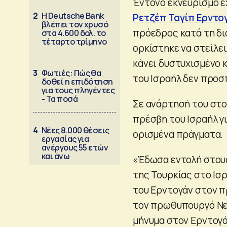
Έντονο εκνευρισμό έ
2
Η Deutsche Bank
Ρετζέπ Ταγίπ Ερντο
βλέπει τον χρυσό
πρόεδρος κατά τη δι
στα 4.600 δολ. το
τέταρτο τρίμηνο
ορκίστηκε να στείλε
κάνει δυστυχισμένο 
3
Φωτιές: Πώς θα
του Ισραήλ δεν προσ
δοθεί η επιδότηση
για τους πληγέντες
- Τα ποσά
Σε ανάρτησή του στο 
πρέσβη του Ισραήλ γι
4
Νέες 8.000 θέσεις
ορισμένα πράγματα.
εργασίας για
ανέργους 55 ετών
και άνω
«Έδωσα εντολή στου
της Τουρκίας στο Ισ
του Ερντογάν στον π
τον πρωθυπουργό Νετ
μήνυμα στον Ερντογά