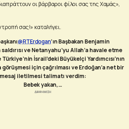
απράττουν οι βάρβαροι φίλοι σας της Χαμάς»,
ντροπή σας!» καταλήγει.
aşkanı
@RTErdogan
‘ın Başbakan Benjamin
saldırısı ve Netanyahu’yu Allah’a havale etme
 Türkiye’nin İsrail’deki Büyükelçi Yardımcısı’nın
a görüşmesi için çağrılması ve Erdoğan’a net bir
mesaj iletilmesi talimatı verdim:
Bebek yakan,…