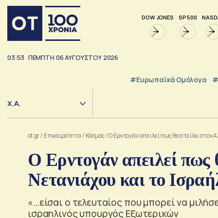
DOW JONES
SP 500
NASD
03:53
ΠΕΜΠΤΗ
06
ΑΥΓΟΥΣΤΟΥ
2026
#Ευρωπαϊκά Ομόλογα
#
Χ.Α.
ot.gr
/
Επικαιρότητα
/
Κόσμος
/
Ο Ερντογάν απειλεί πως θα στείλει στον Α
Ο Ερντογάν απειλεί πως 
Νετανιάχου και το Ισραή
«…είσαι ο τελευταίος που μπορεί να μιλήσε
ισραηλινός υπουργός Εξωτερικών