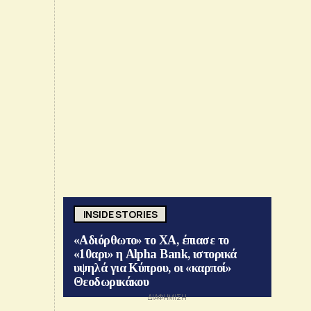
INSIDE STORIES
«Αδιόρθωτο» το ΧΑ, έπιασε το
«10αρι» η Alpha Bank, ιστορικά
υψηλά για Κύπρου, οι «καρποί»
Θεοδωρικάκου