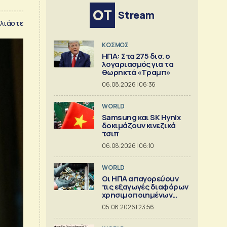
Stream
λιάστε
ΚΟΣΜΟΣ
ΗΠΑ: Στα 275 δισ. ο
λογαριασμός για τα
θωρηκτά «Τραμπ»
06.08.2026 | 06:36
WORLD
Samsung και SK Hynix
δοκιμάζουν κινεζικά
τσιπ
06.08.2026 | 06:10
WORLD
Οι ΗΠΑ απαγορεύουν
τις εξαγωγές διαφόρων
χρησιμοποιημένων
κρίσιμων ορυκτών
05.08.2026 | 23:56