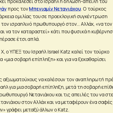
χει προκαλέσει στο Ισραήλ η δήλωση-απειλή του
γάν
προς τον
Μπενιαμίν Νετανιάχου
. Ο τούρκος
άρκεια ομιλίας του σε προεκλογική συγκέντρωση
ι τον ισραηλινό πρωθυπουργό στον… Αλλάχ, «να τον
και να τον καταραστεί» κάτι που φυσικά η κυβέρνη
πέρασε έτσι απλά.
Χ, ο ΥΠΕΞ του Ισραήλ Israel Katz καλεί τον τούρκο
α «μια σοβαρή επίπληξη» και για να ξεκαθαρίσει
ς αξιωματούχους να καλέσουν τον αναπληρωτή πρ
ραήλ για μια σοβαρή επίπληξη, μετά τη σοβαρή επί
ρωθυπουργό Νετανιάχου και τις απειλές του να στε
ανιάχου στον Αλλάχ και να μεταφέρουν ένα σαφές
ν» γράφει μεταξύ άλλων ο Katz.