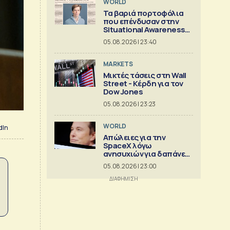
WORLD
Τα βαριά πορτοφόλια
που επένδυσαν στην
Situational Awareness
πριν καταρρεύσει
05.08.2026 | 23:40
MARKETS
Μικτές τάσεις στη Wall
Street - Κέρδη για τον
Dow Jones
05.08.2026 | 23:23
WORLD
dIn
Απώλειες για την
SpaceX λόγω
ανησυχιών για δαπάνες
ΑΙ
05.08.2026 | 23:00