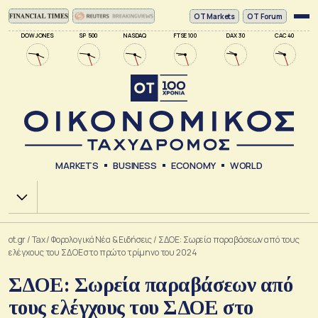
ΟΤ Markets
OT Forum
DOW JONES
SP 500
NASDAQ
FTSE 100
DAX 30
CAC 40
MARKETS
BUSINESS
ECONOMY
WORLD
Χ.Α.
ot.gr
/
Tax
/
Φορολογικά Νέα & Eιδήσεις
/
ΣΔΟΕ: Σωρεία παραβάσεων από τους
ελέγχους του ΣΔΟΕ στο πρώτο τρίμηνο του 2024
ΣΔΟΕ: Σωρεία παραβάσεων από
τους ελέγχους του ΣΔΟΕ στο