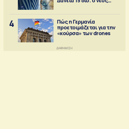
Δάνεια 15 δισ. ο νέος
στόχος
4
Πώς η Γερμανία
προετοιμάζεται για την
«κούρσα» των drones