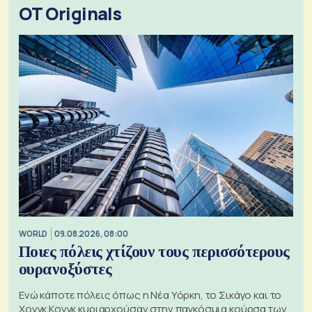
OT Originals
WORLD
09.08.2026, 08:00
Ποιες πόλεις χτίζουν τους περισσότερους
ουρανοξύστες
Ενώ κάποτε πόλεις όπως η Νέα Υόρκη, το Σικάγο και το
Χονγκ Κονγκ κυριαρχούσαν στην παγκόσμια κούρσα των