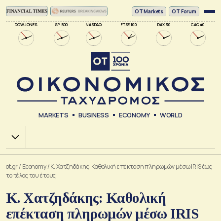
ΟΤ Markets
OT Forum
DOW JONES
SP 500
NASDAQ
FTSE 100
DAX 30
CAC 40
MARKETS
BUSINESS
ECONOMY
WORLD
Χ.Α.
ot.gr
/
Economy
/
Κ. Χατζηδάκης: Καθολική επέκταση πληρωμών μέσω IRIS έως
το τέλος του έτους
Κ. Χατζηδάκης: Καθολική
επέκταση πληρωμών μέσω IRIS