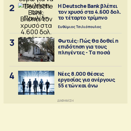
2
Η Deutsche Bank βλέπει
τον χρυσό στα 4.600 δολ.
το τέταρτο τρίμηνο
Ευθύμιος Τσιλιόπουλος
3
Φωτιές: Πώς θα δοθεί η
επιδότηση για τους
πληγέντες - Τα ποσά
4
Νέες 8.000 θέσεις
εργασίας για ανέργους
55 ετών και άνω