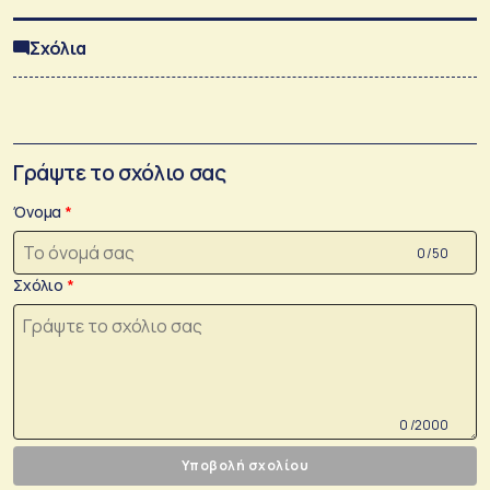
Σχόλια
Γράψτε το σχόλιο σας
Όνομα
0 /50
Σχόλιο
0 /2000
Υποβολή σχολίου