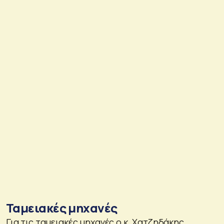
Ταμειακές μηχανές
Για τις ταμειακές μηχανές ο κ. Χατζηδάκης