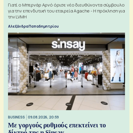
Γιατί ο Μπερνάρ Αρνό όρισε νέο διευθύνοντα σύμβουλο
για την επενδυτική του εταιρεία Agache - Η πρόκληση για
την LVMH
Αλεξάνδρα Παπαδημητρίου
BUSINESS
09.08.2026, 20:59
Με γοργούς ρυθμούς επεκτείνει το
δίκτυό της η Sinsay