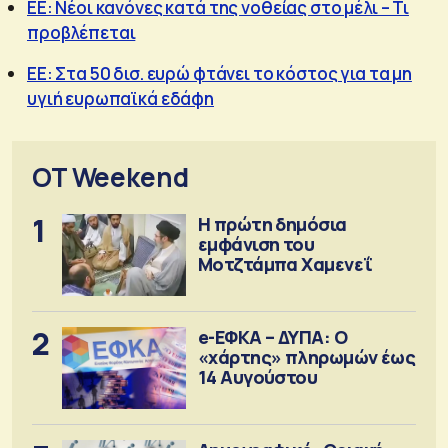
ΕΕ: Νέοι κανόνες κατά της νοθείας στο μέλι – Τι
προβλέπεται
ΕΕ: Στα 50 δισ. ευρώ φτάνει το κόστος για τα μη
υγιή ευρωπαϊκά εδάφη
OT Weekend
1
Η πρώτη δημόσια
εμφάνιση του
Μοτζτάμπα Χαμενεΐ
2
e-ΕΦΚΑ – ΔΥΠΑ: Ο
«χάρτης» πληρωμών έως
14 Αυγούστου