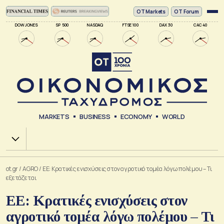
ΟΤ Markets
OT Forum
DOW JONES
SP 500
NASDAQ
FTSE 100
DAX 30
CAC 40
MARKETS
BUSINESS
ECONOMY
WORLD
Χ.Α.
ot.gr
/
AGRO
/
ΕΕ: Κρατικές ενισχύσεις στον αγροτικό τομέα λόγω πολέμου – Τι
εξετάζεται
ΕΕ: Κρατικές ενισχύσεις στον
αγροτικό τομέα λόγω πολέμου – Τι