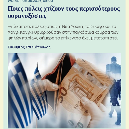
WORLD
09.08.2026, 08:00
Ποιες πόλεις χτίζουν τους περισσότερους
ουρανοξύστες
Ενώ κάποτε πόλεις όπως η Νέα Υόρκη, το Σικάγο και το
Χονγκ Κονγκ κυριαρχούσαν στην παγκόσμια κούρσα των
ψηλών κτιρίων, σήμερα το επίκεντρο έχει μετατοπιστεί
προς την Ασία
Ευθύμιος Τσιλιόπουλος