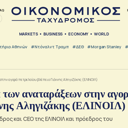
AQ
MARKETS
BUSINESS
ECONOMY
WORLD
τήριο Αθηνών
#Ντόναλντ Τραμπ
#ΔΕΘ
#Morgan Stanley
#
στην αγορά πετρελαίου βλέπει ο Γιάννης Αληγιζάκης (ΕΛΙΝΟΙΛ)
 των αναταράξεων στην αγο
άννης Αληγιζάκης (ΕΛΙΝΟΙΛ)
δρος και CEO της ΕΛΙΝΟΙΛ και πρόεδρος του