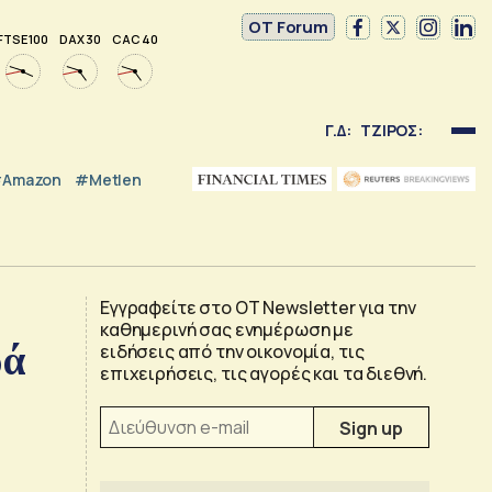
OT Forum
FTSE 100
DAX 30
CAC 40
Γ.Δ:
ΤΖΙΡΟΣ:
Amazon
#Metlen
Εγγραφείτε στο OT Newsletter για την
καθημερινή σας ενημέρωση με
ρά
ειδήσεις από την οικονομία, τις
επιχειρήσεις, τις αγορές και τα διεθνή.