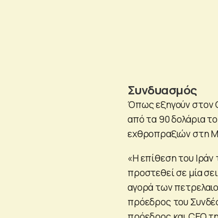
Συνδυασμός
Όπως εξηγούν στον Ο
από τα 90 δολάρια τ
εχθροπραξιών στη Μ
«Η επίθεση του Ιράν
προστεθεί σε μία σε
αγορά των πετρελαιο
πρόεδρος του Συνδέσ
πρόεδρος και CEO της