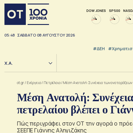
DOW JONES
SP 500
NASD
05:48
ΣΑΒΒΑΤΟ
08
ΑΥΓΟΥΣΤΟΥ
2026
#ΔΕΗ
#Χρηματισ
Χ.Α.
ot.gr
/
Ενέργεια
/
Πετρέλαιο
/
Μέση Ανατολή: Συνέχεια των αναταράξεων 
Μέση Ανατολή: Συνέχεια
πετρελαίου βλέπει ο Γι
Πώς περιγράφει στον ΟΤ την αγορά ο πρόε
ΣΕΕΠΕ Γιάννης Αληγιζάκης