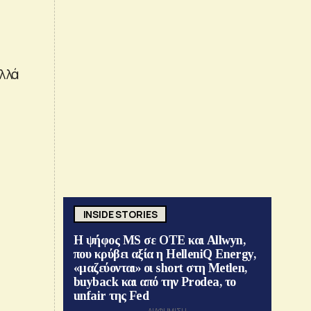
λλά
INSIDE STORIES
Η ψήφος MS σε ΟΤΕ και Allwyn,
που κρύβει αξία η HelleniQ Energy,
«μαζεύονται» οι short στη Metlen,
buyback και από την Prodea, το
unfair της Fed