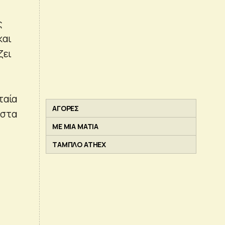
ς
και
ζει
ταία
ΑΓΟΡΕΣ
 στα
ΜΕ ΜΙΑ ΜΑΤΙΑ
ΤΑΜΠΛΟ ATHEX