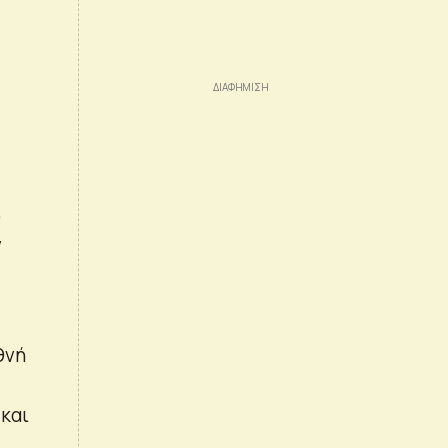
ω
ν
θνή
και