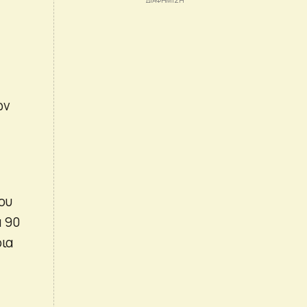
ων
του
α 90
ρια