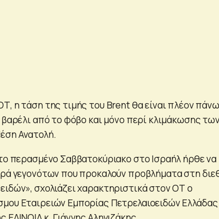
Τ, η τάση της τιμής του Brent θα είναι πλέον πάν
ο βαρέλι από το φόβο και μόνο περί κλιμάκωσης τω
έση Ανατολή.
 το περασμένο Σαββατοκύριακο στο Ισραήλ ήρθε να
ιρά γεγονότων που προκαλούν προβλήματα στη διε
ειδών», σχολιάζει χαρακτηριστικά στον ΟΤ ο
μου Εταιρειών Εμπορίας Πετρελαιοειδών Ελλάδας 
 ΕΛΙΝΟΙΛ κ. Γιάννης Αληγιζάκης.