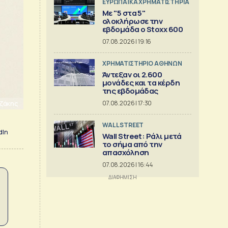
ΕΥΡΩΠΑΪΚΑ ΧΡΗΜΑΤΙΣΤΗΡΙΑ
Με "5 στα 5"
ολοκλήρωσε την
εβδομάδα ο Stoxx 600
07.08.2026 | 19:16
XΡΗΜΑΤΙΣΤΗΡΙΟ ΑΘΗΝΩΝ
Άντεξαν οι 2.600
μονάδες και τα κέρδη
της εβδομάδας
ιζάκης
07.08.2026 | 17:30
WALL STREET
dIn
Wall Street: Ράλι μετά
το σήμα από την
απασχόληση
07.08.2026 | 16:44