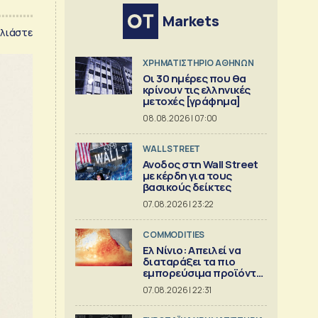
Markets
λιάστε
XΡΗΜΑΤΙΣΤΗΡΙΟ ΑΘΗΝΩΝ
Οι 30 ημέρες που θα
κρίνουν τις ελληνικές
μετοχές [γράφημα]
08.08.2026 | 07:00
WALL STREET
Ανοδος στη Wall Street
με κέρδη για τους
βασικούς δείκτες
07.08.2026 | 23:22
COMMODITIES
Ελ Νίνιο: Απειλεί να
διαταράξει τα πιο
εμπορεύσιμα προϊόντα
στον κόσμο
07.08.2026 | 22:31