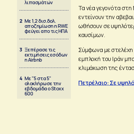
λιπασμάτων
Τα νέα γεγονότα στη 
εντείνουν την αβεβαι
2
Με 1,2 δισ.δολ.
ωθήσουν σε υψηλότερ
αποζημίωση η RWE
φεύγει απο τις ΗΠΑ
καυσίμων.
Σύμφωνα με στελέχη 
3
Ξεπέρασε τις
εκτιμήσεις εσόδων
εμπλοκή του Ιράν μπ
η Airbnb
κλιμάκωση της έντασ
4
Με "5 στα 5"
Πετρέλαιο: Σε υψηλό
ολοκλήρωσε την
εβδομάδα ο Stoxx
600