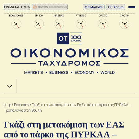
ΟΤ Markets
OT Forum
DOW JONES
SP 500
NASDAQ
FTSE 100
DAX 30
CAC 40
MARKETS
BUSINESS
ECONOMY
WORLD
Χ.Α.
ot.gr
/
Economy
/
Γκάζι στη μετακόμιση των ΕΑΣ από το πάρκο της ΠΥΡΚΑΛ –
Τροπολογία στη Βουλή
Γκάζι στη μετακόμιση των ΕΑΣ
από το πάρκο της ΠΥΡΚΑΛ –