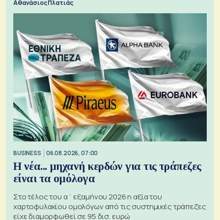
Αθανάσιος Πλατιάς
BUSINESS
06.08.2026, 07:00
Η νέα... μηχανή κερδών για τις τράπεζες
είναι τα ομόλογα
Στο τέλος του α΄ εξαμήνου 2026 η αξία του
χαρτοφυλακίου ομολόγων από τις συστημικές τράπεζες
είχε διαμορφωθεί σε 95 δισ. ευρώ