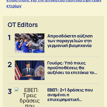
κτιρίων
OT Editors
1
Απροσδόκητη αύξηση
των παραγγελιών στη
γερμανική βιομηχανία
2
Γουόρς: Υπό ποιες
προϋποθέσεις θα
αυξήσει τα επιτόκια τον
Σεπτέμβριο
3
ΕΒΕΠ: 2+1 δράσεις που
αναμένει η
επιχειρηματική
κοινότητα