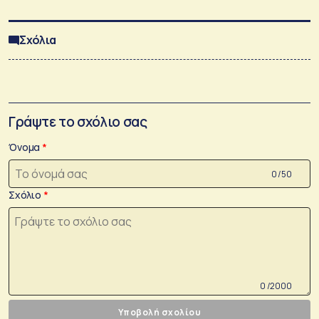
Σχόλια
Γράψτε το σχόλιο σας
Όνομα
0 /50
Σχόλιο
0 /2000
Υποβολή σχολίου