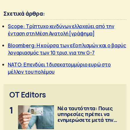
Σχετικά άρθρα:
Scope: Τρίπτυχο κινδύνων ελλοχεύει από την
ένταση στη Μέση Ανατολή [γράφημα]
Bloomberg: Η κούρσα των εξοπλισμών και ο βαρύς
λογαριασμός των 10 τρισ. για την G-7
ΝΑΤΟ: Επενδύει 1 δισεκατομμύριο ευρώ στο
μέλλον του πολέμου
OT Editors
1
Νέα ταυτότητα: Ποιες
υπηρεσίες πρέπει να
ενημερώσετε μετά την
έκδοση