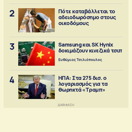
2
Πότε καταβάλλεται το
αδειοδωρόσημο στους
οικοδόμους
3
Samsung και SK Hynix
δοκιμάζουν κινεζικά τσιπ
Ευθύμιος Τσιλιόπουλος
4
ΗΠΑ: Στα 275 δισ. ο
λογαριασμός για τα
θωρηκτά «Τραμπ»