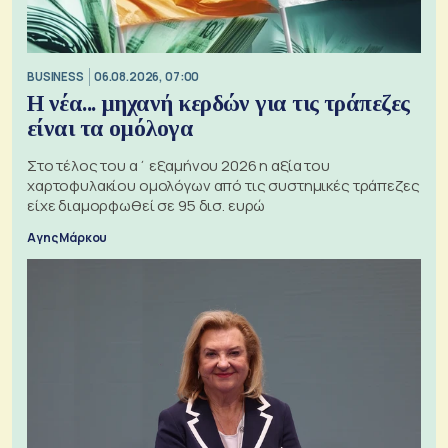
BUSINESS
06.08.2026, 07:00
Η νέα... μηχανή κερδών για τις τράπεζες
είναι τα ομόλογα
Στο τέλος του α΄ εξαμήνου 2026 η αξία του
χαρτοφυλακίου ομολόγων από τις συστημικές τράπεζες
είχε διαμορφωθεί σε 95 δισ. ευρώ
Αγης Μάρκου