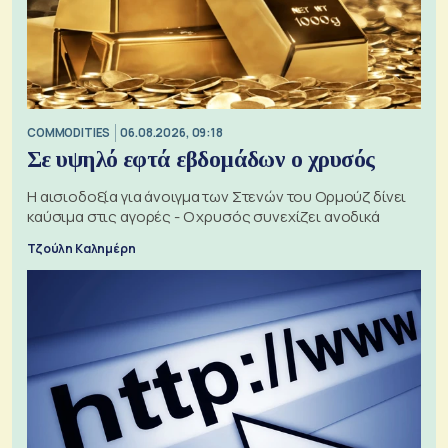
COMMODITIES
06.08.2026, 09:18
Σε υψηλό εφτά εβδομάδων ο χρυσός
Η αισιοδοξία για άνοιγμα των Στενών του Ορμούζ δίνει
καύσιμα στις αγορές - Ο χρυσός συνεχίζει ανοδικά
Τζούλη Καλημέρη