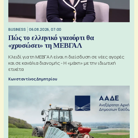
BUSINESS
06.08.2026, 07:00
Πώς το ελληνικό γιαούρτι θα
«χρυσώσει» τη ΜΕΒΓΑΛ
Κλειδί για τη ΜΕΒΓΑΛ είναι η διείσδυση σε νέες αγορές
και σε κανάλια διανομής - Η «μάχη» με την ιδιωτική
ετικέτα
Κωνσταντίνος Δημητρίου