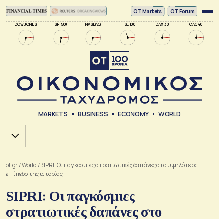
ΟΤ Markets
OT Forum
DOW JONES
SP 500
NASDAQ
FTSE 100
DAX 30
CAC 40
MARKETS
BUSINESS
ECONOMY
WORLD
Χ.Α.
ot.gr
/
World
/
SIPRI: Οι παγκόσμιες στρατιωτικές δαπάνες στο υψηλότερο
επίπεδο της ιστορίας
SIPRI: Οι παγκόσμιες
στρατιωτικές δαπάνες στο