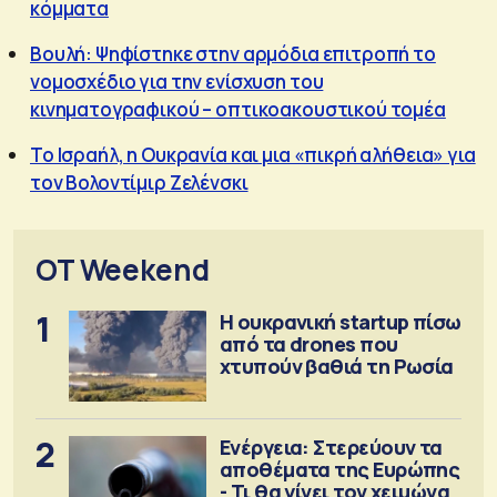
κόμματα
Βουλή: Ψηφίστηκε στην αρμόδια επιτροπή το
νομοσχέδιο για την ενίσχυση του
κινηματογραφικού – οπτικοακουστικού τομέα
Το Ισραήλ, η Ουκρανία και μια «πικρή αλήθεια» για
τον Βολοντίμιρ Ζελένσκι
OT Weekend
1
Η ουκρανική startup πίσω
από τα drones που
χτυπούν βαθιά τη Ρωσία
2
Ενέργεια: Στερεύουν τα
αποθέματα της Ευρώπης
- Τι θα γίνει τον χειμώνα