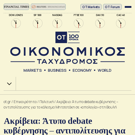
ΟΤ Markets
OT Forum
DOW JONES
SP 500
NASDAQ
FTSE 100
DAX 30
CAC 40
MARKETS
BUSINESS
ECONOMY
WORLD
Χ.Α.
ot.gr
/
Επικαιρότητα
/
Πολιτική
/
Ακρίβεια: Άτυπο debate κυβέρνησης –
αντιπολίτευσης για το κάλεσμα Μητσοτάκη σε «απολογία» στη Βουλή
Ακρίβεια: Άτυπο debate
κυβέρνησης – αντιπολίτευσης για