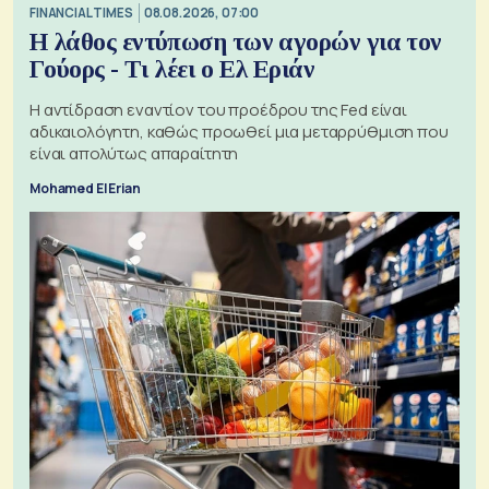
FINANCIAL TIMES
08.08.2026, 07:00
Η λάθος εντύπωση των αγορών για τον
Γούορς - Τι λέει ο Ελ Εριάν
Η αντίδραση εναντίον του προέδρου της Fed είναι
αδικαιολόγητη, καθώς προωθεί μια μεταρρύθμιση που
είναι απολύτως απαραίτητη
Mohamed El Erian