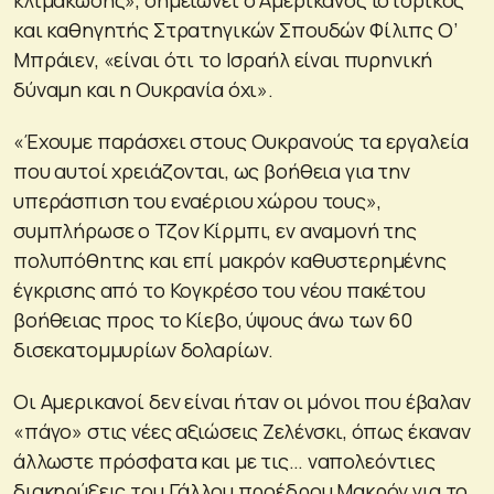
και καθηγητής Στρατηγικών Σπουδών Φίλιπς Ο’
Μπράιεν, «είναι ότι το Ισραήλ είναι πυρηνική
δύναμη και η Ουκρανία όχι».
«Έχουμε παράσχει στους Ουκρανούς τα εργαλεία
που αυτοί χρειάζονται, ως βοήθεια για την
υπεράσπιση του εναέριου χώρου τους»,
συμπλήρωσε ο Τζον Κίρμπι, εν αναμονή της
πολυπόθητης και επί μακρόν καθυστερημένης
έγκρισης από το Κογκρέσο του νέου πακέτου
βοήθειας προς το Κίεβο, ύψους άνω των 60
δισεκατομμυρίων δολαρίων.
Οι Αμερικανοί δεν είναι ήταν οι μόνοι που έβαλαν
«πάγο» στις νέες αξιώσεις Ζελένσκι, όπως έκαναν
άλλωστε πρόσφατα και με τις… ναπολεόντιες
διακηρύξεις του Γάλλου προέδρου Μακρόν για το