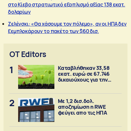
στο Κίεβο στρατιωτικό εξοπλισμό αξίας 138 εκατ.
δολαρίων
Ζελένσκι: «Θα χάσουμε τον πόλεμο», αν οι ΗΠΑ δεν
ξεμπλοκάρουν το πακέτο των $60 δισ.
OT Editors
1
Καταβλήθηκαν 33,58
εκατ. ευρώ σε 67.746
δικαιούχους για την
αγορά λιπασμάτων
2
Με 1,2 δισ.δολ.
αποζημίωση η RWE
φεύγει απο τις ΗΠΑ