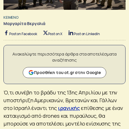
ΚΕΙΜΕΝΟ
Μαργαρίτα Βεργολιά
Post on Facebook
Post on X
Post on LinkedIn
Ανακαλύψτε περισσότερα άρθρα στα αποτελέσματα
αναζήτησης
Προσθήκη του ot.gr στην Google
Ό,τι συνέβη το βράδυ της 13ης Απριλίου με την
υποστήριξη Αμερικανών, Βρετανών και Γάλλων
στο Ισραήλ έναντι της
ιρανικής
επίθεσης με έναν
καταιγισμό από drones και πυραύλους, θα
μπορούσε να αποτελέσει μοντέλο ενίσχυσης της