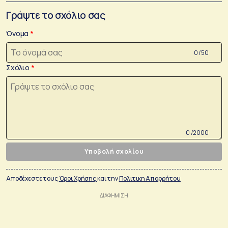
Γράψτε το σχόλιο σας
Όνομα
0 /50
Σχόλιο
0 /2000
Υποβολή σχολίου
Αποδέχεστε τους
Όροι Χρήσης
και την
Πολιτικη Απορρήτου