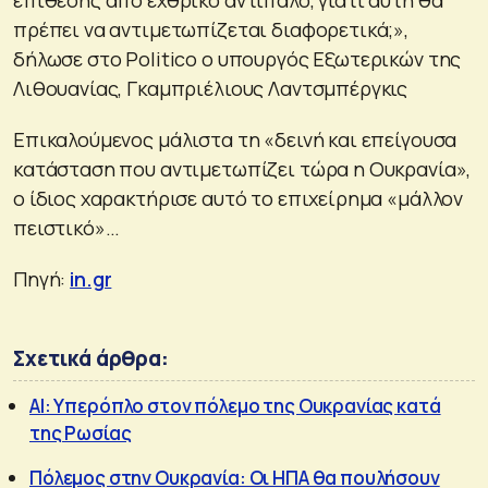
επίθεσης από εχθρικό αντίπαλο, γιατί αυτή θα
πρέπει να αντιμετωπίζεται διαφορετικά;»,
δήλωσε στο Politico ο υπουργός Εξωτερικών της
Λιθουανίας, Γκαμπριέλιους Λαντσμπέργκις
Επικαλούμενος μάλιστα τη «δεινή και επείγουσα
κατάσταση που αντιμετωπίζει τώρα η Ουκρανία»,
ο ίδιος χαρακτήρισε αυτό το επιχείρημα «μάλλον
πειστικό»…
Πηγή:
in.gr
Σχετικά άρθρα:
AI: Υπερόπλο στον πόλεμο της Ουκρανίας κατά
της Ρωσίας
Πόλεμος στην Ουκρανία: Οι ΗΠΑ θα πουλήσουν