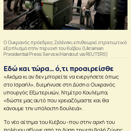
Ο Ουκρανός πρόεδρος Ζελένσκι επιθεωρεί στρατιωτικό
εξοπλισμό στην περιοχή του Κιέβου (Ukrainian
Presidential Press Service/Handout via REUTERS)
Εδώ και τώρα… ό,τι προαιρείσθε
«Ακόμα κι αν δεν μπορείτε να ενεργήσετε όπως
στο Ισραήλ», διεμήνυσε στη Δύση ο Ουκρανός
υπουργός Εξωτερικών, Ντμίτρο Κουλέμπα,
«δώστε μας αυτό που χρειαζόμαστε και θα
κάνουμε την υπόλοιπη δουλειά».
Το νέο αίτημα του Κιέβου -που στην αρχή του
πολέμου αξίωνε από τη Δύση την επιβολή ζώνης