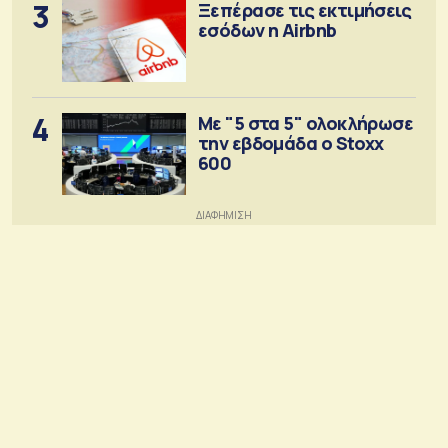
3
Ξεπέρασε τις εκτιμήσεις
εσόδων η Airbnb
4
Με "5 στα 5" ολοκλήρωσε
την εβδομάδα ο Stoxx
600