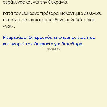
αεράμυνας και για την Ουκρανία;
Κατά τον Ουκρανό πρόεδρο, Βολοντίμιρ Ζελένκσι,
η απάντηση -αν και επικίνδυνα απλοϊκή- είναι
«ναι».
Νταμεράου: Ο Γερμανός επιχειρηματίας που
κατηγορεί την Ουκρανία για διαφθορά