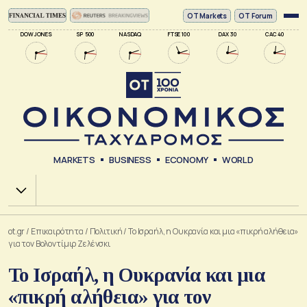
ΟΤ Markets
OT Forum
DOW JONES
SP 500
NASDAQ
FTSE 100
DAX 30
CAC 40
MARKETS
BUSINESS
ECONOMY
WORLD
Χ.Α.
ot.gr
/
Επικαιρότητα
/
Πολιτική
/
Το Ισραήλ, η Ουκρανία και μια «πικρή αλήθεια»
για τον Βολοντίμιρ Ζελένσκι
Το Ισραήλ, η Ουκρανία και μια
«πικρή αλήθεια» για τον