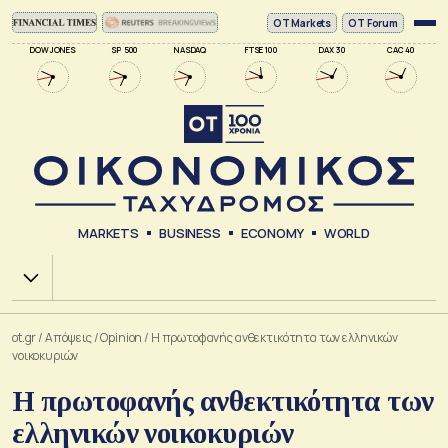
ΟΤ Markets
OT Forum
DOW JONES
SP 500
NASDAQ
FTSE 100
DAX 30
CAC 40
MARKETS
BUSINESS
ECONOMY
WORLD
Χ.Α.
ot.gr
/
Απόψεις
/
Opinion
/
Η πρωτοφανής ανθεκτικότητα των ελληνικών
νοικοκυριών
Η πρωτοφανής ανθεκτικότητα των
ελληνικών νοικοκυριών