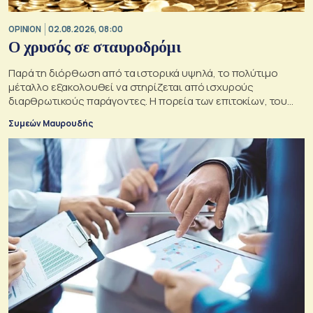
OPINION
02.08.2026, 08:00
O χρυσός σε σταυροδρόμι
Παρά τη διόρθωση από τα ιστορικά υψηλά, το πολύτιμο
μέταλλο εξακολουθεί να στηρίζεται από ισχυρούς
διαρθρωτικούς παράγοντες. Η πορεία των επιτοκίων, του
δολαρίου και της γεωπολιτικής αβεβαιότητας θα
Συμεών Μαυρουδής
καθορίσουν αν οι προϋποθέσεις για περαιτέρω άνοδο της
τιμής του παραμένουν ισχυρές