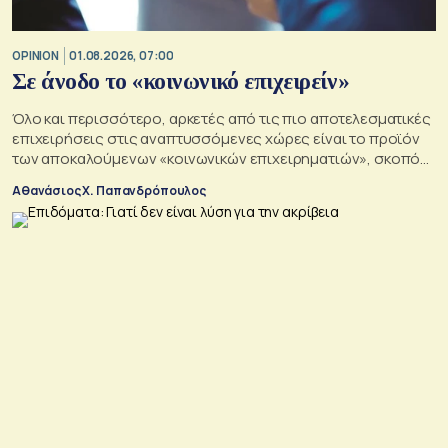
OPINION
01.08.2026, 07:00
Σε άνοδο το «κοινωνικό επιχειρείν»
Όλο και περισσότερο, αρκετές από τις πιο αποτελεσματικές
επιχειρήσεις στις αναπτυσσόμενες χώρες είναι το προϊόν
των αποκαλούμενων «κοινωνικών επιχειρηματιών», σκοπός
των οποίων είναι να αλλάξουν τον κόσμο προς το καλύτερο
Αθανάσιος Χ. Παπανδρόπουλος
σε μια εποχή σοβαρών διαρθρωτικών μετασχηματισμών και
συνακόλουθης αβεβαιότητας