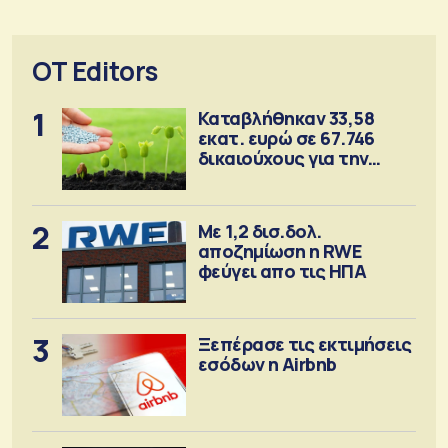
OT Editors
1
Καταβλήθηκαν 33,58
εκατ. ευρώ σε 67.746
δικαιούχους για την
αγορά λιπασμάτων
2
Με 1,2 δισ.δολ.
αποζημίωση η RWE
φεύγει απο τις ΗΠΑ
3
Ξεπέρασε τις εκτιμήσεις
εσόδων η Airbnb