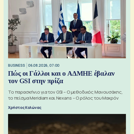
BUSINESS
06.08.2026, 07:00
Πώς οι Γάλλοι και ο ΑΔΜΗΕ έβαλαν
τον GSI στην πρίζα
Το παρασκήνιο για τον GSI – Ο μεθοδικός Μανουσάκης,
το πείσμα Meridiam και Nexans – Ο ρόλος του Μακρόν
Χρήστος Κολώνας