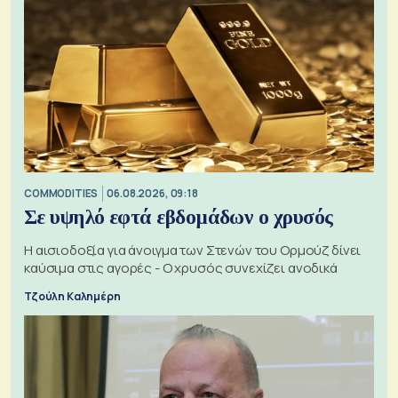
COMMODITIES
06.08.2026, 09:18
Σε υψηλό εφτά εβδομάδων ο χρυσός
Η αισιοδοξία για άνοιγμα των Στενών του Ορμούζ δίνει
καύσιμα στις αγορές - Ο χρυσός συνεχίζει ανοδικά
Τζούλη Καλημέρη