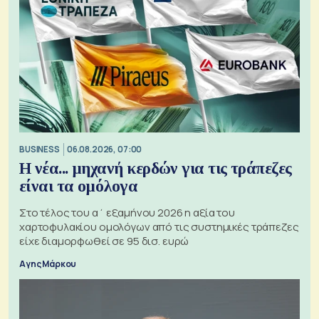
BUSINESS
06.08.2026, 07:00
Η νέα... μηχανή κερδών για τις τράπεζες
είναι τα ομόλογα
Στο τέλος του α΄ εξαμήνου 2026 η αξία του
χαρτοφυλακίου ομολόγων από τις συστημικές τράπεζες
είχε διαμορφωθεί σε 95 δισ. ευρώ
Αγης Μάρκου