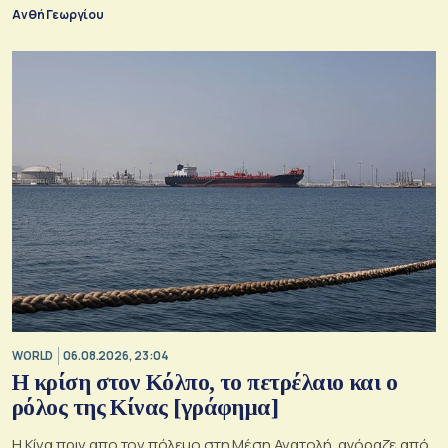
Ανθή Γεωργίου
WORLD
06.08.2026, 23:04
Η κρίση στoν Κόλπο, το πετρέλαιο και ο
ρόλος της Κίνας [γράφημα]
Η Κίνα πριν απο τον πόλεμο στη Μέση Ανατολή, αγόραζε από