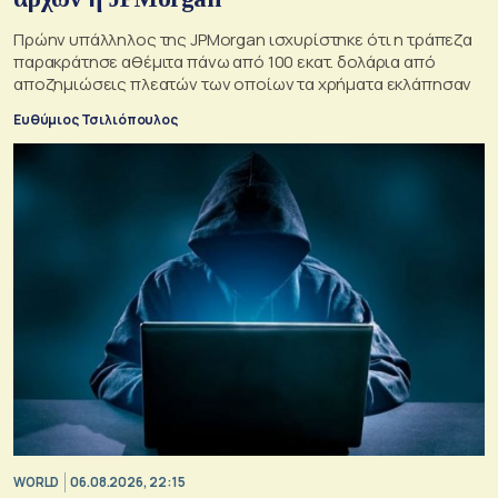
Πρώην υπάλληλος της JPMorgan ισχυρίστηκε ότι η τράπεζα
παρακράτησε αθέμιτα πάνω από 100 εκατ. δολάρια από
αποζημιώσεις πλεατών των οποίων τα χρήματα εκλάπησαν
Ευθύμιος Τσιλιόπουλος
WORLD
06.08.2026, 22:15