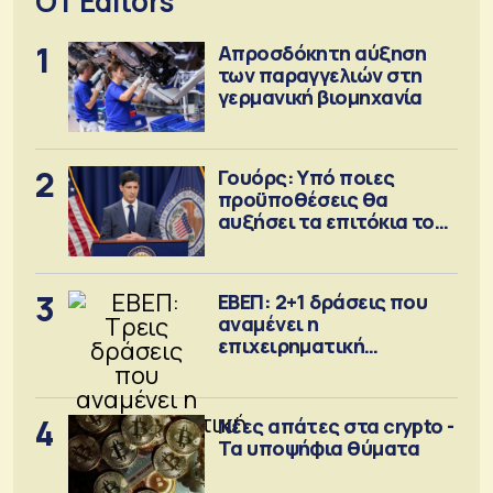
OT Editors
1
Απροσδόκητη αύξηση
των παραγγελιών στη
γερμανική βιομηχανία
2
Γουόρς: Υπό ποιες
προϋποθέσεις θα
αυξήσει τα επιτόκια τον
Σεπτέμβριο
3
ΕΒΕΠ: 2+1 δράσεις που
αναμένει η
επιχειρηματική
κοινότητα
4
Νέες απάτες στα crypto -
Τα υποψήφια θύματα