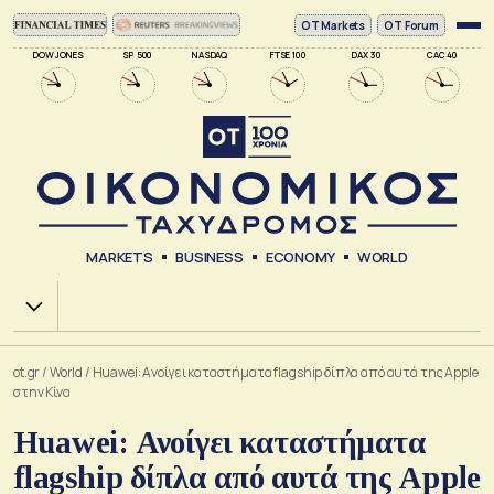
ΟΤ Markets
OT Forum
DOW JONES
SP 500
NASDAQ
FTSE 100
DAX 30
CAC 40
MARKETS
BUSINESS
ECONOMY
WORLD
Χ.Α.
ot.gr
/
World
/
Huawei: Ανοίγει καταστήματα flagship δίπλα από αυτά της Apple
στην Κίνα
Huawei: Ανοίγει καταστήματα
flagship δίπλα από αυτά της Apple