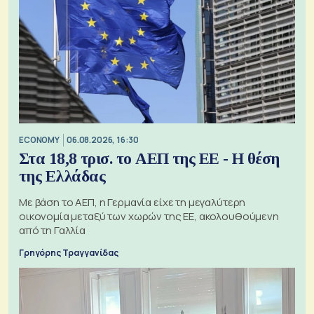
ECONOMY
06.08.2026, 16:30
Στα 18,8 τρισ. το ΑΕΠ της ΕΕ - Η θέση
της Ελλάδας
Με βάση το ΑΕΠ, η Γερμανία είχε τη μεγαλύτερη
οικονομία μεταξύ των χωρών της ΕΕ, ακολουθούμενη
από τη Γαλλία
Γρηγόρης Τραγγανίδας