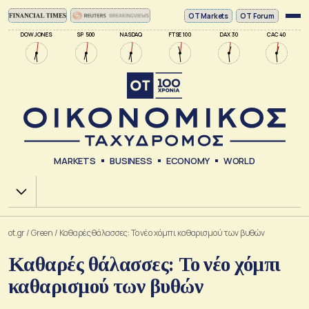
ΟΤ Markets
OT Forum
DOW JONES
SP 500
NASDAQ
FTSE 100
DAX 30
CAC 40
MARKETS
BUSINESS
ECONOMY
WORLD
Χ.Α.
ot.gr
/
Green
/
Καθαρές θάλασσες: Το νέο χόμπι καθαρισμού των βυθών
Καθαρές θάλασσες: Το νέο χόμπι
καθαρισμού των βυθών