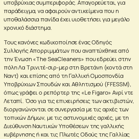
υποβρύχιας συμπεριφοράς. Απαγορεύεται, για
παράδειγμα, να αφαιρούν αντικείμενα που η
υποθαλάσσια πανίδα έχει υιοθετήσει για μεγάλο
χρονικό διάστημα.
Τους κανόνες κωδικοποίησε ένας Οδηγός
Συλλογής Απορριμμάτων που αναπτύχθηκε από
την Ένωση «The SeaCleaners» που εδρεύει στην
πόλη Λα Τρινιτέ-σιρ-μερ στη Βρετάνη (κοντά στη
Ναντ) και επίσης από τη Γαλλική Ομοσπονδία
Υποβρύχιων Σπουδών και Αθλητισμού (FFESSM),
όπως γράφει ο ρεπόρτερ της «Le Figaro» Ανρί ντε
Λεταπί. Όσο για τις επιχειρήσεις των ακτιβιστών,
διοργανώνονται σε συνεργασία με τις αρχές των
τοπικών Δήμων, με τις αστυνομικές αρχές, με τη
Διεύθυνση Ναυτικών Υποθέσεων της γαλλικής
κυβέρνησης ή και τις Πλωτές Οδούς της Γαλλίας