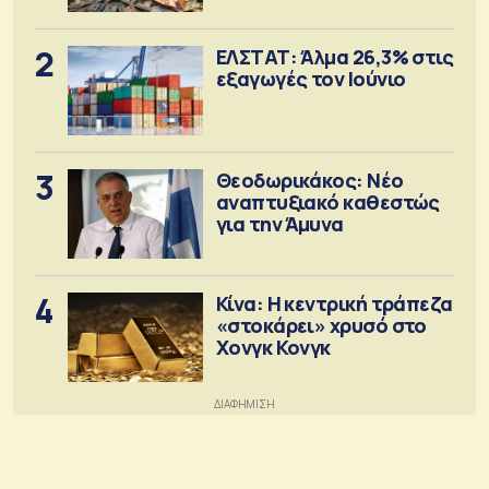
2
ΕΛΣΤΑΤ: Άλμα 26,3% στις
εξαγωγές τον Ιούνιο
3
Θεοδωρικάκος: Νέο
αναπτυξιακό καθεστώς
για την Άμυνα
4
Κίνα: Η κεντρική τράπεζα
«στοκάρει» χρυσό στο
Χονγκ Κονγκ