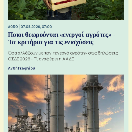
AGRO
07.08.2026, 07:00
Ποιοι θεωρούνται «ενεργοί αγρότες» -
Τα κριτήρια για τις ενισχύσεις
Όσα αλλάζουν με τον «ενεργό αγρότη» στις δηλώσεις
ΟΣΔΕ 2026 - Τι αναφέρει η ΑΑΔΕ
Ανθή Γεωργίου