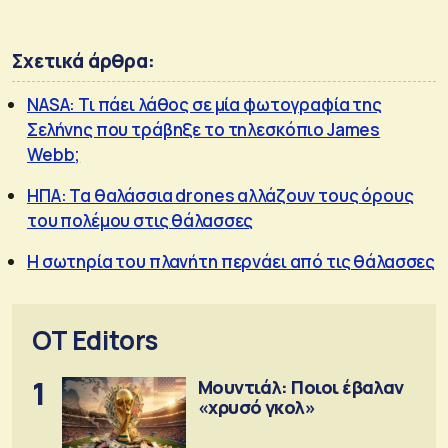
Σχετικά άρθρα:
NASA: Τι πάει λάθος σε μία φωτογραφία της
Σελήνης που τράβηξε το τηλεσκόπιo James
Webb;
ΗΠΑ: Τα θαλάσσια drones αλλάζουν τους όρους
του πολέμου στις θάλασσες
Η σωτηρία του πλανήτη περνάει από τις θάλασσες
OT Editors
1
Μουντιάλ: Ποιοι έβαλαν
«χρυσό γκολ»