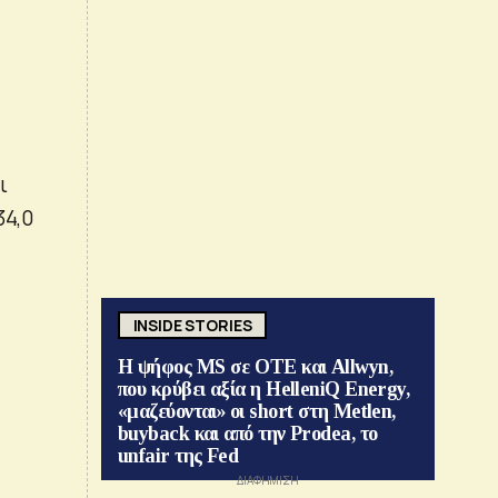
ι
34,0
INSIDE STORIES
Η ψήφος MS σε ΟΤΕ και Allwyn,
που κρύβει αξία η HelleniQ Energy,
«μαζεύονται» οι short στη Metlen,
buyback και από την Prodea, το
unfair της Fed