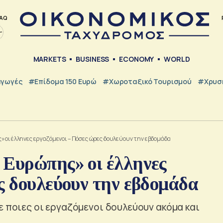
AQ
MARKETS
BUSINESS
ECONOMY
WORLD
γωγές
#Επίδομα 150 Ευρώ
#Χωροταξικό Τουρισμού
#Χρυσή
 οι έλληνες εργαζόμενοι – Πόσες ώρες δουλεύουν την εβδομάδα
 Ευρώπης» οι έλληνες
ς δουλεύουν την εβδομάδα
ε ποιες οι εργαζόμενοι δουλεύουν ακόμα και