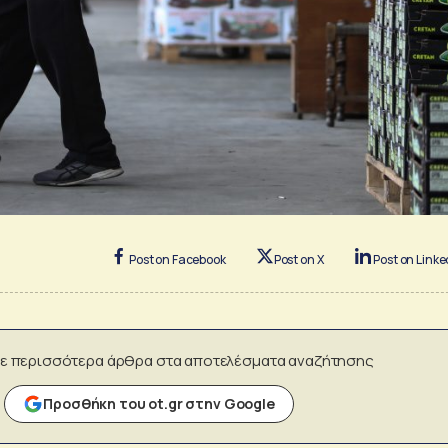
Post on Facebook
Post on X
Post on Linke
ε περισσότερα άρθρα στα αποτελέσματα αναζήτησης
Προσθήκη του ot.gr στην Google