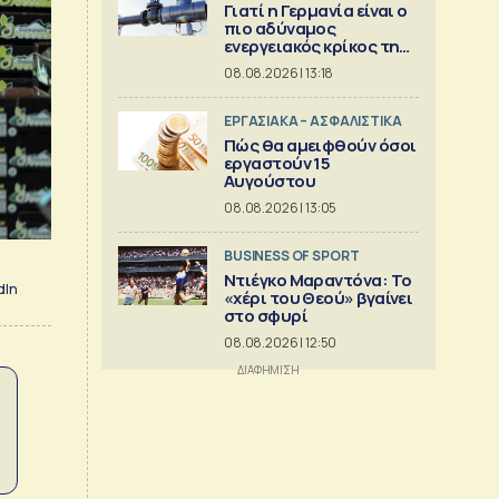
Γιατί η Γερμανία είναι ο
πιο αδύναμος
ενεργειακός κρίκος της
Ευρώπης
08.08.2026 | 13:18
ΕΡΓΑΣΙΑΚΑ – ΑΣΦΑΛΙΣΤΙΚΑ
Πώς θα αμειφθούν όσοι
εργαστούν 15
Αυγούστου
08.08.2026 | 13:05
BUSINESS OF SPORT
Ντιέγκο Μαραντόνα: Το
dIn
«χέρι του Θεού» βγαίνει
στο σφυρί
08.08.2026 | 12:50