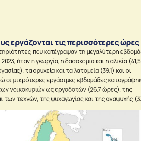
ους εργάζονται τις περισσότερες ώρες
τηριότητες που κατέγραψαν τη μεγαλύτερη εβδομ
 2023, ήταν η γεωργία, η δασοκομία και η αλιεία (41,5
ασίας), τα ορυχεία και τα λατομεία (39,1) και οι
ενώ οι μικρότερες εργάσιμες εβδομάδες καταγράφη
ων νοικοκυριών ως εργοδοτών (26,7 ώρες), της
αι των τεχνών, της ψυχαγωγίας και της αναψυχής (33