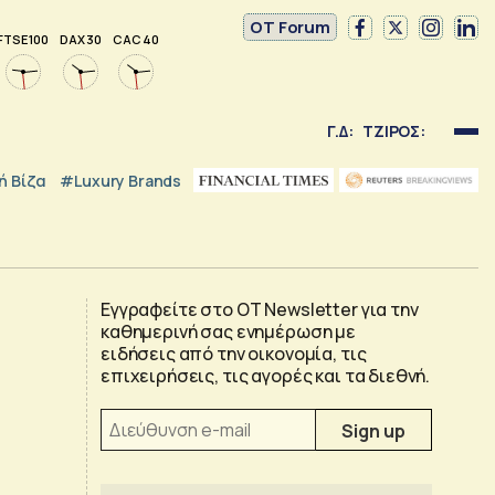
OT Forum
FTSE 100
DAX 30
CAC 40
Γ.Δ:
ΤΖΙΡΟΣ:
 Βίζα
#luxury Brands
Εγγραφείτε στο OT Newsletter για την
καθημερινή σας ενημέρωση με
ειδήσεις από την οικονομία, τις
επιχειρήσεις, τις αγορές και τα διεθνή.