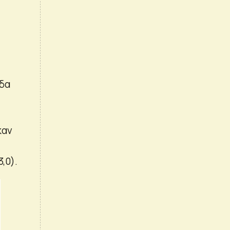
άδα
καν
,0).