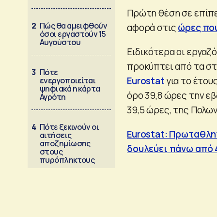
Πρώτη θέση σε επίπε
2
Πώς θα αμειφθούν
αφορά στις
ώρες πο
όσοι εργαστούν 15
Αυγούστου
Ειδικότερα οι εργαζ
προκύπτει από τα στ
3
Πότε
Eurostat
για το έτου
ενεργοποιείται
ψηφιακά η κάρτα
όρο 39,8 ώρες την ε
Αγρότη
39,5 ώρες, της Πολων
4
Πότε ξεκινούν οι
Eurostat: Πρωταθλητ
αιτήσεις
αποζημίωσης
δουλεύει πάνω από 
στους
πυρόπληκτους