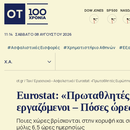
DOW JONES
SP 500
NASD
11:14
ΣΑΒΒΑΤΟ
08
ΑΥΓΟΥΣΤΟΥ
2026
#Ασφαλιστικές Εισφορές
#Χρηματιστήριο Αθηνών
#εξα
Χ.Α.
ot.gr
/
Tax
/
Εργασιακά – Ασφαλιστικά
/
Eurostat: «Πρωταθλητές Ευρώπης»
Eurostat: «Πρωταθλητές
εργαζόμενοι – Πόσες ώρε
Ποιες χώρες βρίσκονται στην κορυφή και σ
μόλις 6,5 ώρες ημερησίως