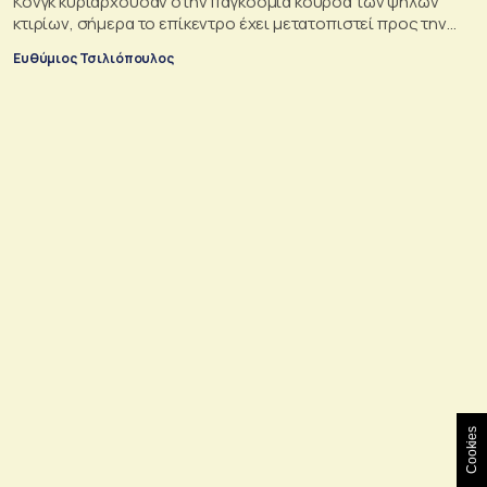
Κονγκ κυριαρχούσαν στην παγκόσμια κούρσα των ψηλών
κτιρίων, σήμερα το επίκεντρο έχει μετατοπιστεί προς την
Ασία
Ευθύμιος Τσιλιόπουλος
Cookies