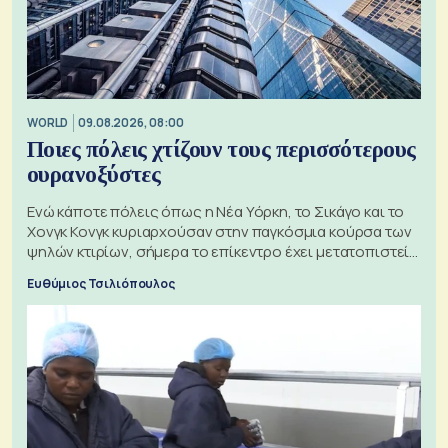
WORLD
09.08.2026, 08:00
Ποιες πόλεις χτίζουν τους περισσότερους
ουρανοξύστες
Ενώ κάποτε πόλεις όπως η Νέα Υόρκη, το Σικάγο και το
Χονγκ Κονγκ κυριαρχούσαν στην παγκόσμια κούρσα των
ψηλών κτιρίων, σήμερα το επίκεντρο έχει μετατοπιστεί
προς την Ασία
Ευθύμιος Τσιλιόπουλος