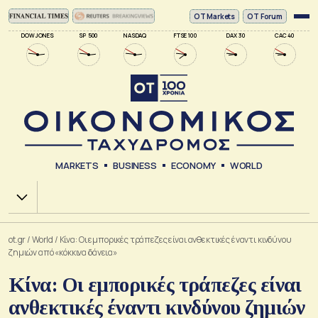
ΟΤ Markets
OT Forum
DOW JONES
SP 500
NASDAQ
FTSE 100
DAX 30
CAC 40
MARKETS
BUSINESS
ECONOMY
WORLD
Χ.Α.
ot.gr
/
World
/
Κίνα: Οι εμπορικές τράπεζες είναι ανθεκτικές έναντι κινδύνου
ζημιών από «κόκκινα δάνεια»
Κίνα: Οι εμπορικές τράπεζες είναι
ανθεκτικές έναντι κινδύνου ζημιών