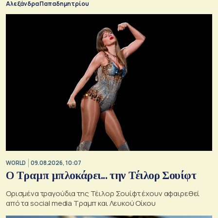
Αλεξάνδρα Παπαδημητρίου
WORLD
09.08.2026, 10:07
Ο Τραμπ μπλοκάρει... την Τέιλορ Σουίφτ
Ορισμένα τραγούδια της Τέιλορ Σουίφτ έχουν αφαιρεθεί
από τα social media Τραμπ και Λευκού Οίκου