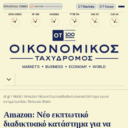
ΟΤ Markets
OT Forum
DOW JONES
SP 500
NASDAQ
FTSE 100
DAX 30
CAC 40
MARKETS
BUSINESS
ECONOMY
WORLD
Χ.Α.
ot.gr
/
World
/
Amazon: Νέο εκπτωτικό διαδικτυακό κατάστημα για να
αντιμετωπίσει Temu και Shein
Amazon: Νέο εκπτωτικό
διαδικτυακό κατάστημα για να