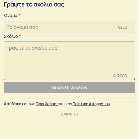
Γράψτε το σχόλιο σας
Όνομα
0 /50
Σχόλιο
0 /2000
Υποβολή σχολίου
Αποδέχεστε τους
Όροι Χρήσης
και την
Πολιτικη Απορρήτου