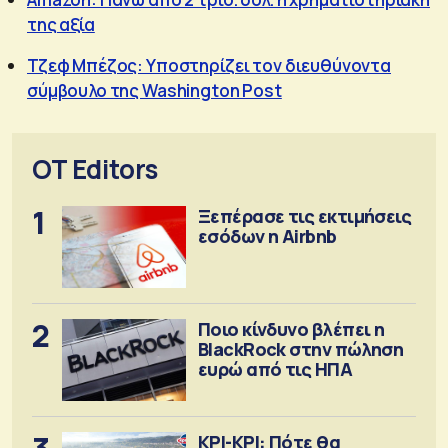
της αξία
Τζεφ Μπέζος: Υποστηρίζει τον διευθύνοντα
σύμβουλο της Washington Post
OT Editors
1
Ξεπέρασε τις εκτιμήσεις
εσόδων η Airbnb
2
Ποιο κίνδυνο βλέπει η
BlackRock στην πώληση
ευρώ από τις ΗΠΑ
ΚΡΙ-ΚΡΙ: Πότε θα