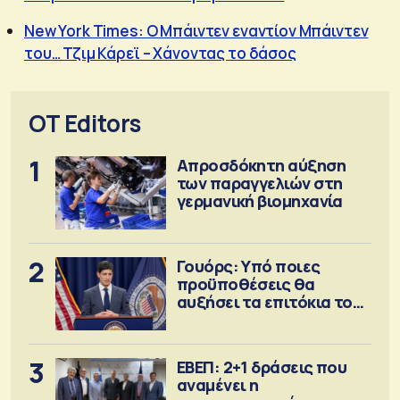
New York Times: O Μπάιντεν εναντίον Μπάιντεν
του… Τζιμ Κάρεϊ – Χάνοντας το δάσος
OT Editors
1
Απροσδόκητη αύξηση
των παραγγελιών στη
γερμανική βιομηχανία
2
Γουόρς: Υπό ποιες
προϋποθέσεις θα
αυξήσει τα επιτόκια τον
Σεπτέμβριο
3
ΕΒΕΠ: 2+1 δράσεις που
αναμένει η