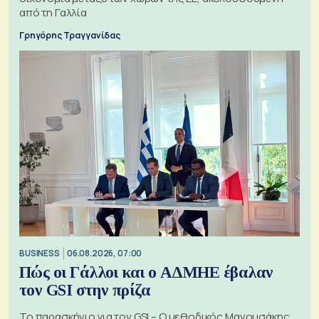
από τη Γαλλία
Γρηγόρης Τραγγανίδας
BUSINESS
06.08.2026, 07:00
Πώς οι Γάλλοι και ο ΑΔΜΗΕ έβαλαν
τον GSI στην πρίζα
Το παρασκήνιο για τον GSI – Ο μεθοδικός Μανουσάκης,