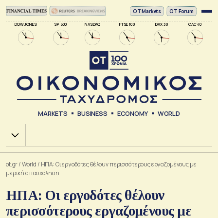
ΟΤ Markets
OT Forum
DOW JONES
SP 500
NASDAQ
FTSE 100
DAX 30
CAC 40
MARKETS
BUSINESS
ECONOMY
WORLD
Χ.Α.
ot.gr
/
World
/
ΗΠΑ: Οι εργοδότες θέλουν περισσότερους εργαζομένους με
μερική απασχόληση
ΗΠΑ: Οι εργοδότες θέλουν
περισσότερους εργαζομένους με