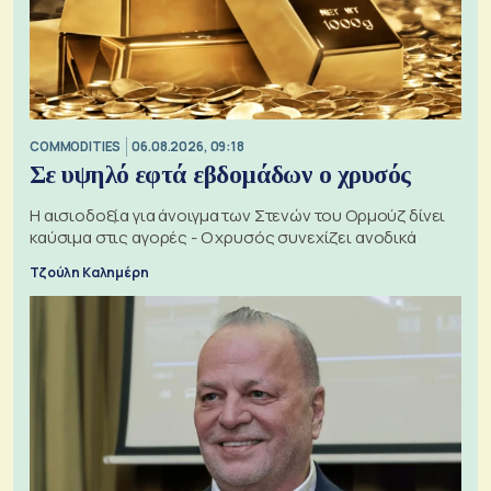
COMMODITIES
06.08.2026, 09:18
Σε υψηλό εφτά εβδομάδων ο χρυσός
Η αισιοδοξία για άνοιγμα των Στενών του Ορμούζ δίνει
καύσιμα στις αγορές - Ο χρυσός συνεχίζει ανοδικά
Τζούλη Καλημέρη