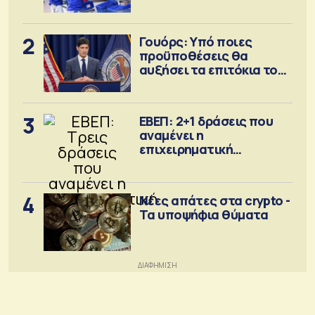
2
Γουόρς: Υπό ποιες
προϋποθέσεις θα
αυξήσει τα επιτόκια τον
Σεπτέμβριο
3
ΕΒΕΠ: 2+1 δράσεις που
αναμένει η
επιχειρηματική
κοινότητα
4
Νέες απάτες στα crypto -
Τα υποψήφια θύματα