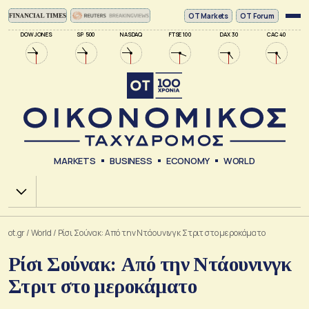
ΟΤ Markets
OT Forum
DOW JONES
SP 500
NASDAQ
FTSE 100
DAX 30
CAC 40
MARKETS
BUSINESS
ECONOMY
WORLD
Χ.Α.
ot.gr
/
World
/
Ρίσι Σούνακ: Από την Ντάουνινγκ Στριτ στο μεροκάματο
Ρίσι Σούνακ: Από την Ντάουνινγκ
Στριτ στο μεροκάματο