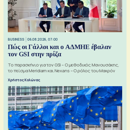
BUSINESS
06.08.2026, 07:00
Πώς οι Γάλλοι και ο ΑΔΜΗΕ έβαλαν
τον GSI στην πρίζα
Το παρασκήνιο για τον GSI – Ο μεθοδικός Μανουσάκης,
το πείσμα Meridiam και Nexans – Ο ρόλος του Μακρόν
Χρήστος Κολώνας