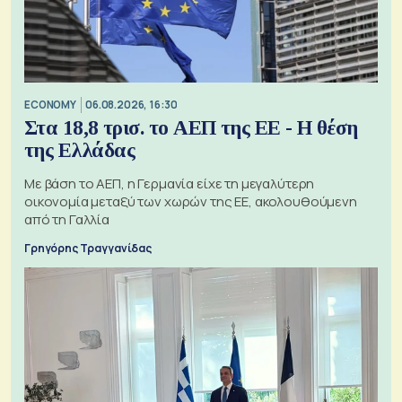
ECONOMY
06.08.2026, 16:30
Στα 18,8 τρισ. το ΑΕΠ της ΕΕ - Η θέση
της Ελλάδας
Με βάση το ΑΕΠ, η Γερμανία είχε τη μεγαλύτερη
οικονομία μεταξύ των χωρών της ΕΕ, ακολουθούμενη
από τη Γαλλία
Γρηγόρης Τραγγανίδας