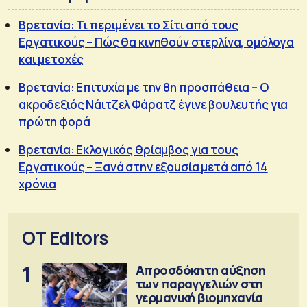
Βρετανία: Τι περιμένει το Σίτι από τους
Εργατικούς – Πώς θα κινηθούν στερλίνα, ομόλογα
και μετοχές
Βρετανία: Επιτυχία με την 8η προσπάθεια – Ο
ακροδεξιός Νάιτζελ Φάρατζ έγινε βουλευτής για
πρώτη φορά
Βρετανία: Εκλογικός θρίαμβος για τους
Εργατικούς – Ξανά στην εξουσία μετά από 14
χρόνια
OT Editors
1
Απροσδόκητη αύξηση
των παραγγελιών στη
γερμανική βιομηχανία