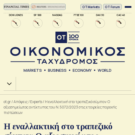
ΟΤ Markets
OT Forum
DOW JONES
SP 500
NASDAQ
FTSE 100
DAX 30
CAC 40
MARKETS
BUSINESS
ECONOMY
WORLD
Χ.Α.
ot.gr
/
Απόψεις
/
Experts
/
Η εναλλακτική στο τραπεζικό σύμπαν: Ο
αξιοσημείωτος αντίκτυπος του Ν. 5072/2023 στις εταιρείες παροχής
πιστώσεων
Η εναλλακτική στο τραπεζικό