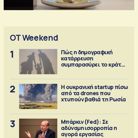
OT Weekend
1
Πώς η δημογραφική
κατάρρευση
συμπαρασύρει το κράτος
πρόνοιας
2
Η ουκρανική startup πίσω
από τα drones που
χτυπούν βαθιά τη Ρωσία
3
Μπάρκιν (Fed): Σε
αδύναμη ισορροπία η
αγορά εργασίας