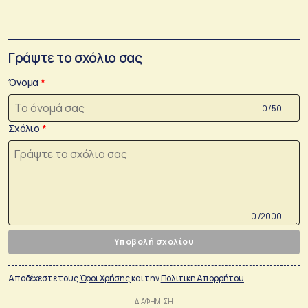
Γράψτε το σχόλιο σας
Όνομα
0 /50
Σχόλιο
0 /2000
Υποβολή σχολίου
Αποδέχεστε τους
Όροι Χρήσης
και την
Πολιτικη Απορρήτου