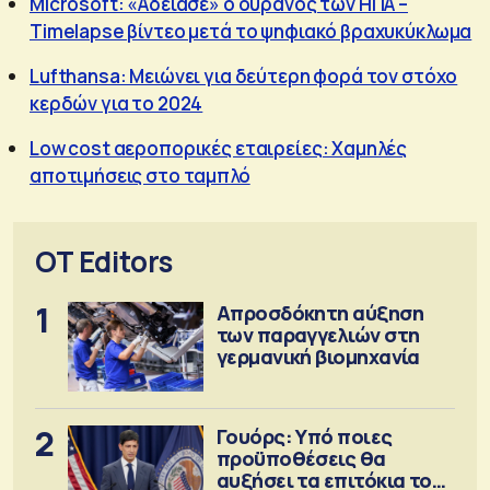
Microsoft: «Αδειασε» ο ουρανός των ΗΠΑ –
Τimelapse βίντεο μετά το ψηφιακό βραχυκύκλωμα
Lufthansa: Μειώνει για δεύτερη φορά τον στόχο
κερδών για το 2024
Low cost αεροπορικές εταιρείες: Χαμηλές
αποτιμήσεις στο ταμπλό
OT Editors
1
Απροσδόκητη αύξηση
των παραγγελιών στη
γερμανική βιομηχανία
2
Γουόρς: Υπό ποιες
προϋποθέσεις θα
αυξήσει τα επιτόκια τον