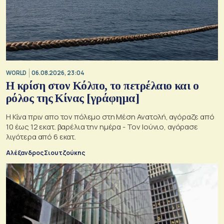
WORLD
06.08.2026, 23:04
Η κρίση στoν Κόλπο, το πετρέλαιο και ο
ρόλος της Κίνας [γράφημα]
Η Κίνα πριν απο τον πόλεμο στη Μέση Ανατολή, αγόραζε από
10 έως 12 εκατ. βαρέλια την ημέρα - Τον Ιούνιο, αγόρασε
λιγότερα από 6 εκατ.
Αλέξανδρος Σιουτζούκης