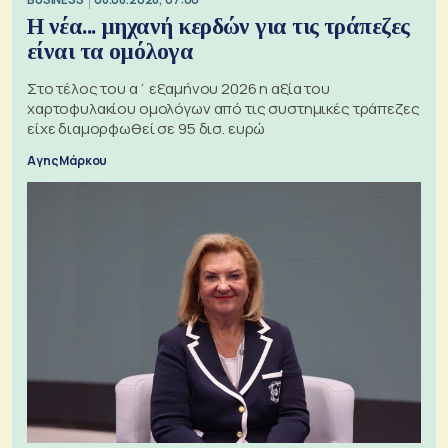
Η νέα... μηχανή κερδών για τις τράπεζες
είναι τα ομόλογα
Στο τέλος του α΄ εξαμήνου 2026 η αξία του
χαρτοφυλακίου ομολόγων από τις συστημικές τράπεζες
είχε διαμορφωθεί σε 95 δισ. ευρώ
Αγης Μάρκου