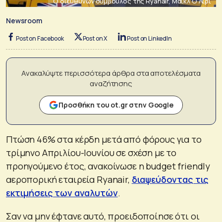
Ο διευθύνων σύμβουλος της Ryanair, Μάικλ Ο'Λίρι
Newsroom
Post on Facebook
Post on X
Post on LinkedIn
Ανακαλύψτε περισσότερα άρθρα στα αποτελέσματα
αναζήτησης
Προσθήκη του ot.gr στην Google
Πτώση 46% στα κέρδη μετά από φόρους για το
τρίμηνο Απριλίου-Ιουνίου σε σχέση με το
προηγούμενο έτος, ανακοίνωσε η budget friendly
αεροπορική εταιρεία Ryanair,
διαψεύδοντας τις
εκτιμήσεις των αναλυτών
.
Σαν να μην έφτανε αυτό, προειδοποίησε ότι οι