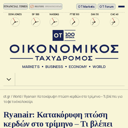
ΟΤ Markets
OT Forum
DOW JONES
SP 500
NASDAQ
FTSE 100
DAX 30
CAC 40
MARKETS
BUSINESS
ECONOMY
WORLD
Χ.Α.
ot.gr
/
World
/
Ryanair: Κατακόρυφη πτώση κερδών στο τρίμηνο – Τι βλέπει για
το φετινό καλοκαίρι
Ryanair: Κατακόρυφη πτώση
κερδών στο τρίμηνο – Τι βλέπει