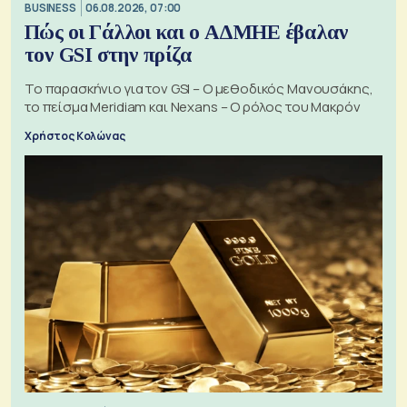
BUSINESS
06.08.2026, 07:00
Πώς οι Γάλλοι και ο ΑΔΜΗΕ έβαλαν
τον GSI στην πρίζα
Το παρασκήνιο για τον GSI – Ο μεθοδικός Μανουσάκης,
το πείσμα Meridiam και Nexans – Ο ρόλος του Μακρόν
Χρήστος Κολώνας