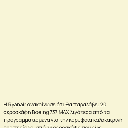
Η Ryanair ανακοίνωσε ότι θα παραλάβει 20
αεροσκάφη Boeing 737 MAX λιγότερα από τα
προγραμματισμένα για την κορυφαία καλοκαιρινή
της περίοδο, από 23 αεροσκάφη που είχε