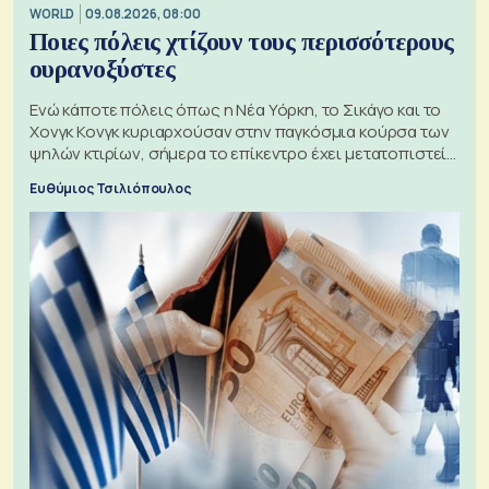
WORLD
09.08.2026, 08:00
Ποιες πόλεις χτίζουν τους περισσότερους
ουρανοξύστες
Ενώ κάποτε πόλεις όπως η Νέα Υόρκη, το Σικάγο και το
Χονγκ Κονγκ κυριαρχούσαν στην παγκόσμια κούρσα των
ψηλών κτιρίων, σήμερα το επίκεντρο έχει μετατοπιστεί
προς την Ασία
Ευθύμιος Τσιλιόπουλος