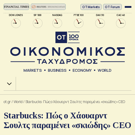
ΟΤ Markets
OT Forum
DOW JONES
SP 500
NASDAQ
FTSE 100
DAX 30
CAC 40
MARKETS
BUSINESS
ECONOMY
WORLD
Χ.Α.
ot.gr
/
World
/
Starbucks: Πώς ο Χάουαρντ Σουλτς παραμένει «σκιώδης» CEO
Starbucks: Πώς ο Χάουαρντ
Σουλτς παραμένει «σκιώδης» CEO