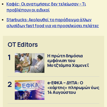
Καφές: Οι ανατιμήσεις δεν τελείωσαν – Τι
προβλέπουν οι ειδικοί
Starbucks: Ακολουθεί το παράδειγμα άλλων
αλυσίδων fast food για να προσελκύσει πελάτες
OT Editors
1
Η πρώτη δημόσια
εμφάνιση του
Μοτζτάμπα Χαμενεΐ
2
e-ΕΦΚΑ – ΔΥΠΑ: Ο
«χάρτης» πληρωμών έως
14 Αυγούστου