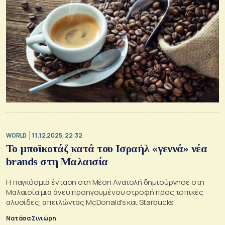
WORLD
11.12.2025, 22:32
To μποϊκοτάζ κατά του Ισραήλ «γεννά» νέα
brands στη Μαλαισία
Η παγκόσμια ένταση στη Μέση Ανατολή δημιούργησε στη
Μαλαισία μια άνευ προηγουμένου στροφή προς τοπικές
αλυσίδες, απειλώντας McDonald's και Starbucks
Νατάσα Σινιώρη