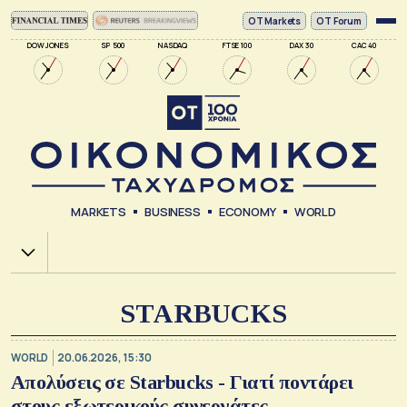
ΟΤ Markets
OT Forum
DOW JONES
SP 500
NASDAQ
FTSE 100
DAX 30
CAC 40
MARKETS
BUSINESS
ECONOMY
WORLD
Χ.Α.
STARBUCKS
WORLD
20.06.2026, 15:30
Απολύσεις σε Starbucks - Γιατί ποντάρει
στους εξωτερικούς συνεργάτες