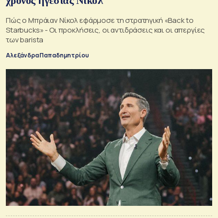
χρόνος ηγεσίας Νίκολ
Πώς ο Μπράιαν Νίκολ εφάρμοσε τη στρατηγική «Back to
Starbucks» - Οι προκλήσεις, οι αντιδράσεις και οι απεργίες
των barista
Αλεξάνδρα Παπαδημητρίου