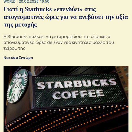
WORLD
20.02.2026, 19:50
Γιατί η Starbucks «επενδύει» στις
απογευματινές ώρες για να ανεβάσει την αξία
της μετοχής
Η Starbucks παλεύει να μεταμορφώσει τις «ήσυχες»
απογευματινές ώρες σε έναν νέο κινητήριο μοχλό του
τζίρου της
Νατάσα Σινιώρη