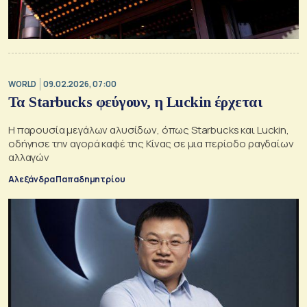
WORLD
09.02.2026, 07:00
Τα Starbucks φεύγουν, η Luckin έρχεται
Η παρουσία μεγάλων αλυσίδων, όπως Starbucks και Luckin,
οδήγησε την αγορά καφέ της Κίνας σε μια περίοδο ραγδαίων
αλλαγών
Αλεξάνδρα Παπαδημητρίου