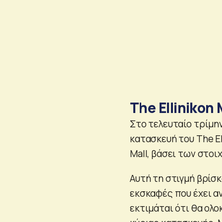
The Ellinikon 
Στο τελευταίο τρίμην
κατασκευή τoυ The El
Mall, βάσει των στοι
Αυτή τη στιγμή βρίσκ
εκσκαφές που έχει α
εκτιμάται ότι θα ολο