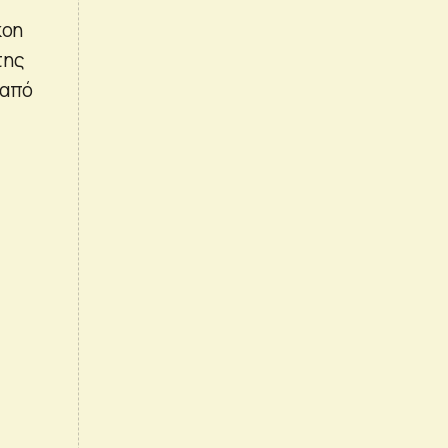
kon
της
 από