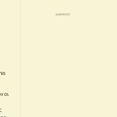
nis
ν οι
ς