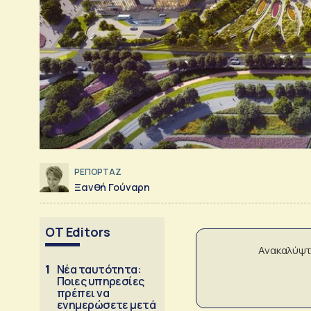
ΡΕΠΟΡΤΑΖ
Ξανθή Γούναρη
OT Editors
Ανακαλύψτ
1
Νέα ταυτότητα:
Ποιες υπηρεσίες
πρέπει να
ενημερώσετε μετά