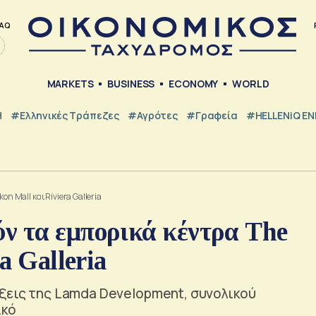
AQ
MARKETS
BUSINESS
ECONOMY
WORLD
Η
#ελληνικές Τράπεζες
#Αγρότες
#Γραφεία
#HELLENiQ E
n Mall και Riviera Galleria
ν τα εμπορικά κέντρα The
a Galleria
ύξεις της Lamda Development, συνολικού
ικό