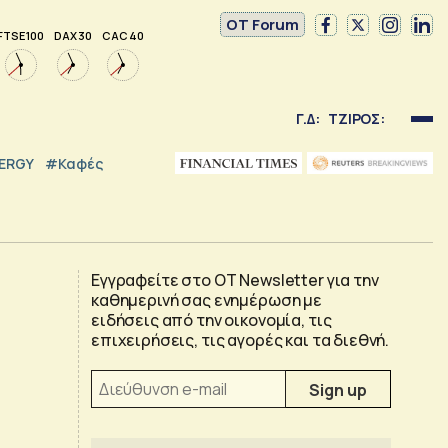
OT Forum
FTSE 100
DAX 30
CAC 40
Γ.Δ:
ΤΖΙΡΟΣ:
NERGY
#καφές
Εγγραφείτε στο OT Newsletter για την
καθημερινή σας ενημέρωση με
ειδήσεις από την οικονομία, τις
επιχειρήσεις, τις αγορές και τα διεθνή.