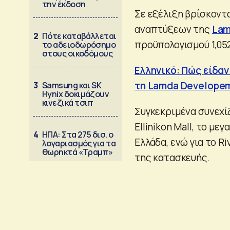
την έκδοση
Σε εξέλιξη βρίσκοντ
αναπτύξεων της
Lam
2
Πότε καταβάλλεται
προϋπολογισμού 1,052
το αδειοδωρόσημο
στους οικοδόμους
Ελληνικό: Πώς είδαν
τη Lamda Develope
3
Samsung και SK
Hynix δοκιμάζουν
κινεζικά τσιπ
Συγκεκριμένα συνεχί
Ellinikon Mall, το με
4
ΗΠΑ: Στα 275 δισ. ο
Ελλάδα, ενώ για το Ri
λογαριασμός για τα
θωρηκτά «Τραμπ»
της κατασκευής.