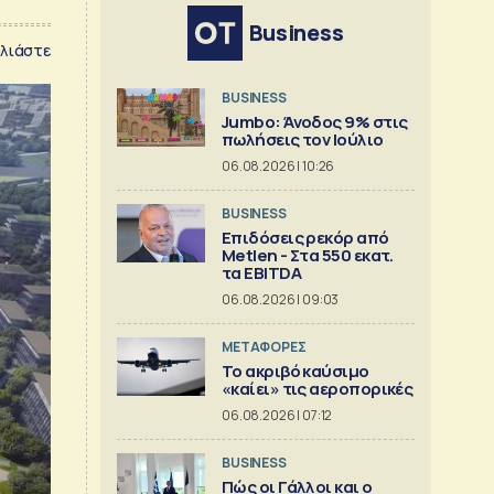
Business
λιάστε
BUSINESS
Jumbo: Άνοδος 9% στις
πωλήσεις τον Ιούλιο
06.08.2026 | 10:26
BUSINESS
Επιδόσεις ρεκόρ από
Metlen - Στα 550 εκατ.
τα EBITDA
06.08.2026 | 09:03
ΜΕΤΑΦΟΡΕΣ
Το ακριβό καύσιμο
«καίει» τις αεροπορικές
06.08.2026 | 07:12
BUSINESS
Πώς οι Γάλλοι και ο