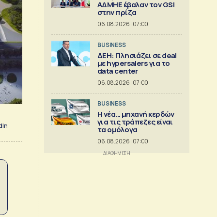
ΑΔΜΗΕ έβαλαν τον GSI
στην πρίζα
06.08.2026 | 07:00
BUSINESS
ΔΕΗ: Πλησιάζει σε deal
με hypersalers για το
data center
06.08.2026 | 07:00
BUSINESS
Η νέα... μηχανή κερδών
για τις τράπεζες είναι
dIn
τα ομόλογα
06.08.2026 | 07:00