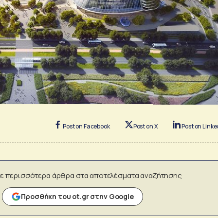
Post on Facebook
Post on X
Post on Linke
ε περισσότερα άρθρα στα αποτελέσματα αναζήτησης
Προσθήκη του ot.gr στην Google