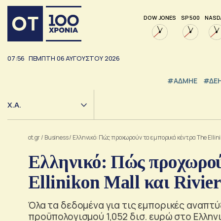
DOW JONES
SP 500
NASD
07:56
ΠΕΜΠΤΗ
06
ΑΥΓΟΥΣΤΟΥ
2026
#ΑΔΜΗΕ
#ΔΕ
Χ.Α.
ot.gr
/
Business
/
Ελληνικό: Πώς προχωρούν τα εμπορικά κέντρα The Elliniko
Ελληνικό: Πώς προχωρού
Ellinikon Mall και Rivier
Όλα τα δεδομένα για τις εμπορικές αναπτ
προϋπολογισμού 1,052 δισ. ευρώ στο Ελλην