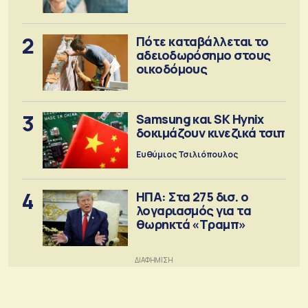
έκδοση
2
Πότε καταβάλλεται το
αδειοδωρόσημο στους
οικοδόμους
3
Samsung και SK Hynix
δοκιμάζουν κινεζικά τσιπ
Ευθύμιος Τσιλιόπουλος
4
ΗΠΑ: Στα 275 δισ. ο
λογαριασμός για τα
θωρηκτά «Τραμπ»