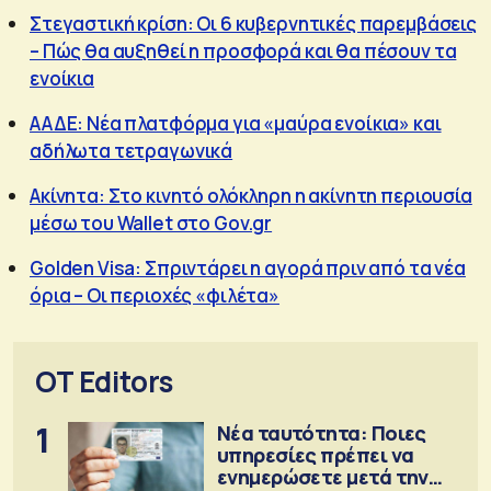
Στεγαστική κρίση: Οι 6 κυβερνητικές παρεμβάσεις
– Πώς θα αυξηθεί η προσφορά και θα πέσουν τα
ενοίκια
ΑΑΔΕ: Νέα πλατφόρμα για «μαύρα ενοίκια» και
αδήλωτα τετραγωνικά
Ακίνητα: Στο κινητό ολόκληρη η ακίνητη περιουσία
μέσω του Wallet στο Gov.gr
Golden Visa: Σπριντάρει η αγορά πριν από τα νέα
όρια – Οι περιοχές «φιλέτα»
OT Editors
1
Νέα ταυτότητα: Ποιες
υπηρεσίες πρέπει να
ενημερώσετε μετά την