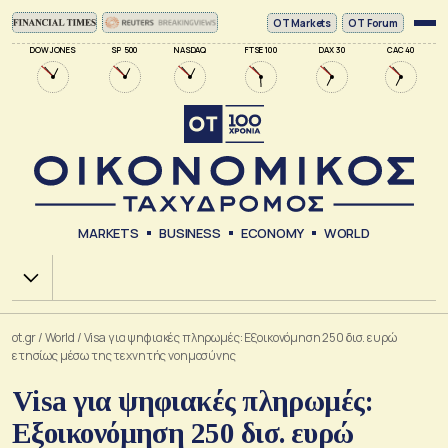
ΟΤ Markets
OT Forum
DOW JONES
SP 500
NASDAQ
FTSE 100
DAX 30
CAC 40
MARKETS
BUSINESS
ECONOMY
WORLD
Χ.Α.
ot.gr
/
World
/
Visa για ψηφιακές πληρωμές: Εξοικονόμηση 250 δισ. ευρώ
ετησίως μέσω της τεχνητής νοημοσύνης
Visa για ψηφιακές πληρωμές:
Εξοικονόμηση 250 δισ. ευρώ