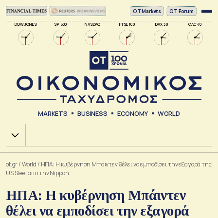
ΟΤ Markets
OT Forum
DOW JONES
SP 500
NASDAQ
FTSE 100
DAX 30
CAC 40
MARKETS
BUSINESS
ECONOMY
WORLD
Χ.Α.
ot.gr
/
World
/
ΗΠΑ: Η κυβέρνηση Μπάιντεν θέλει να εμποδίσει την εξαγορά της
US Steel απο την Nippon
ΗΠΑ: Η κυβέρνηση Μπάιντεν
θέλει να εμποδίσει την εξαγορά