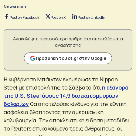
Newsroom
Post on Facebook
Post on X
Post on LinkedIn
Ανακαλύψτε περισσότερα άρθρα στα αποτελέσματα
αναζήτησης
Προσθήκη του ot.gr στην Google
Η κυβέρνηση Μπάιντεν ενημέρωσε τη Nippon
Steel με επιστολή της το Σάββατο ότι
η εξαγορά
της U.S. Steel ύψους 14,9 δισεκατομμυρίων
δολαρίων
θα αποτελούσε κίνδυνο για την εθνική
ασφάλεια βλάπτοντας την αμερικανική
χαλυβουργία. Την αποκλειστική είδηση μεταδίδει
το Reuters επικαλούμενο τρεις άνθρωπους, οι