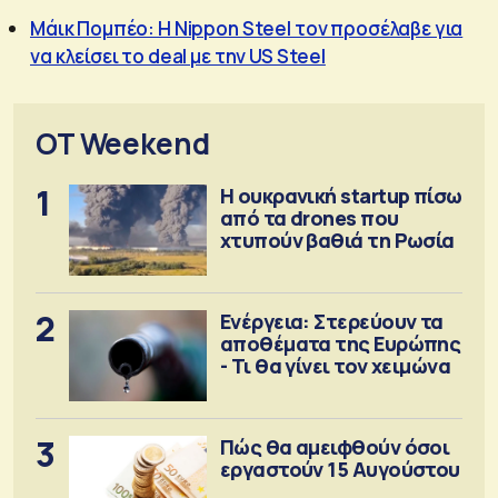
Μάικ Πομπέο: Η Nippon Steel τον προσέλαβε για
να κλείσει το deal με την US Steel
OT Weekend
1
Η ουκρανική startup πίσω
από τα drones που
χτυπούν βαθιά τη Ρωσία
2
Ενέργεια: Στερεύουν τα
αποθέματα της Ευρώπης
- Τι θα γίνει τον χειμώνα
3
Πώς θα αμειφθούν όσοι
εργαστούν 15 Αυγούστου