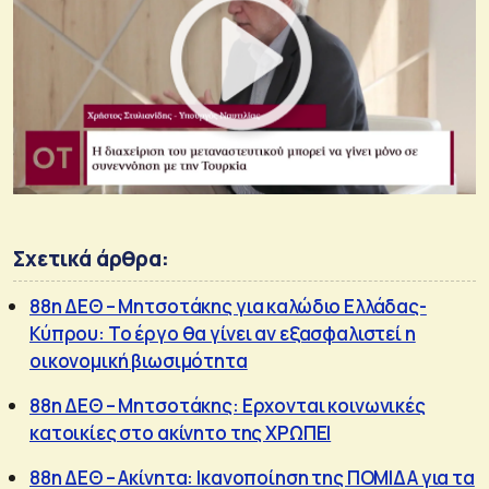
Σχετικά άρθρα:
88η ΔΕΘ – Μητσοτάκης για καλώδιο Ελλάδας-
Κύπρου: Το έργο θα γίνει αν εξασφαλιστεί η
οικονομική βιωσιμότητα
88η ΔΕΘ – Μητσοτάκης: Ερχονται κοινωνικές
κατοικίες στο ακίνητο της ΧΡΩΠΕΙ
88η ΔΕΘ – Ακίνητα: Ικανοποίηση της ΠΟΜΙΔΑ για τα