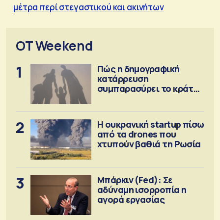
μέτρα περί στεγαστικού και ακινήτων
OT Weekend
1
Πώς η δημογραφική
κατάρρευση
συμπαρασύρει το κράτος
πρόνοιας
2
Η ουκρανική startup πίσω
από τα drones που
χτυπούν βαθιά τη Ρωσία
3
Μπάρκιν (Fed): Σε
αδύναμη ισορροπία η
αγορά εργασίας