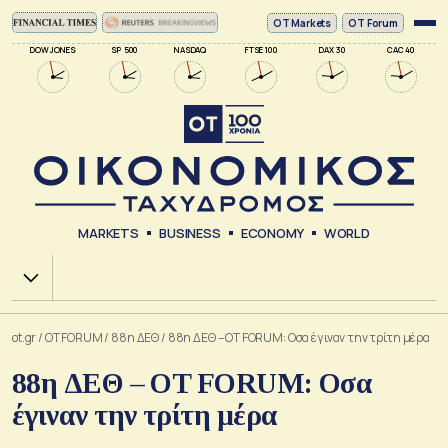
ΟΤ Markets
OT Forum
DOW JONES
SP 500
NASDAQ
FTSE 100
DAX 30
CAC 40
MARKETS
BUSINESS
ECONOMY
WORLD
Χ.Α.
ot.gr
/
OT FORUM
/
88η ΔΕΘ
/
88η ΔΕΘ – OT FORUM: Οσα έγιναν την τρίτη μέρα
88η ΔΕΘ – OT FORUM: Οσα
έγιναν την τρίτη μέρα