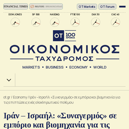
ΟΤ Markets
OT Forum
DOW JONES
SP 500
NASDAQ
FTSE 100
DAX 30
CAC 40
MARKETS
BUSINESS
ECONOMY
WORLD
Χ.Α.
ot.gr
/
Economy
/
Ιράν – Ισραήλ: «Συναγερμός» σε εμπόριο και βιομηχανία για
τις επιπτώσεις ενός ολοκληρωτικού πολέμου
Ιράν – Ισραήλ: «Συναγερμός» σε
εμπόριο και βιομηχανία για τις