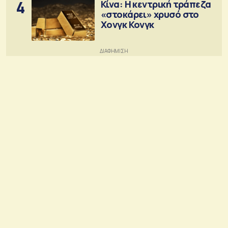
4
Κίνα: Η κεντρική τράπεζα
«στοκάρει» χρυσό στο
Χονγκ Κονγκ