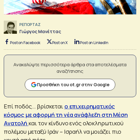
ΡΕΠΟΡΤΑΖ
Γιώργος Μανέττας
Post on Facebook
Post on X
Post on LinkedIn
Ανακαλύψτε περισσότερα άρθρα στα αποτελέσματα
αναζήτησης
Προσθήκη του ot.gr στην Google
Επί ποδός… βρίσκεται
ο επιχειρηματικός
κόσμος με αφορμή τη νέα ανάφλεξη στη Μέση
Ανατολή
και τον κίνδυνο ενός ολοκληρωτικού
πολέμου μεταξύ Ιράν – Ισραήλ να μοιάζει πιο
κοντά από πότε.