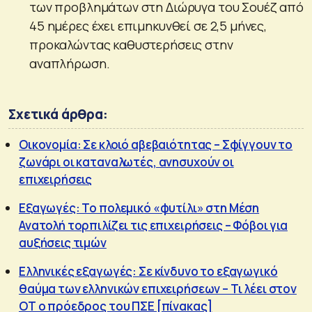
των προβλημάτων στη Διώρυγα του Σουέζ από
45 ημέρες έχει επιμηκυνθεί σε 2,5 μήνες,
προκαλώντας καθυστερήσεις στην
αναπλήρωση.
Σχετικά άρθρα:
Οικονομία: Σε κλοιό αβεβαιότητας – Σφίγγουν το
ζωνάρι οι καταναλωτές, ανησυχούν οι
επιχειρήσεις
Εξαγωγές: To πολεμικό «φυτίλι» στη Μέση
Ανατολή τορπιλίζει τις επιχειρήσεις – Φόβοι για
αυξήσεις τιμών
Ελληνικές εξαγωγές: Σε κίνδυνο το εξαγωγικό
θαύμα των ελληνικών επιχειρήσεων – Τι λέει στον
ΟΤ ο πρόεδρος του ΠΣΕ [πίνακας]