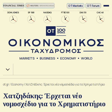
ΟΤ Markets
OT Forum
DOW JONES
SP 500
NASDAQ
FTSE 100
DAX 30
CAC 40
MARKETS
BUSINESS
ECONOMY
WORLD
Χ.Α.
ot.gr
/
Economy
/
Χατζηδάκης: Έρχεται νέο νομοσχέδιο για το Χρηματιστήριο
Χατζηδάκης: Έρχεται νέο
νομοσχέδιο για το Χρηματιστήριο