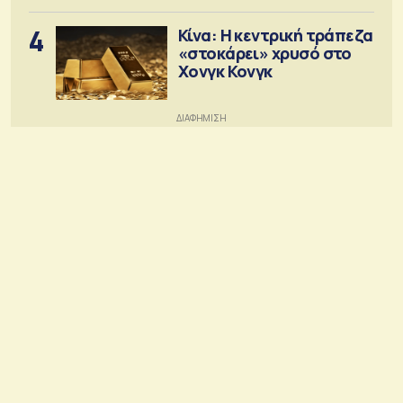
4
Κίνα: Η κεντρική τράπεζα
«στοκάρει» χρυσό στο
Χονγκ Κονγκ