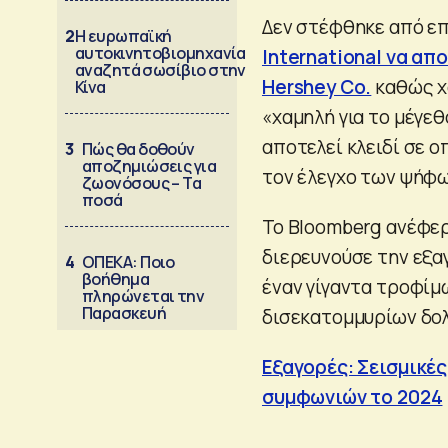
Δεν στέφθηκε από ε
2
Η ευρωπαϊκή
αυτοκινητοβιομηχανία
International να απ
αναζητά σωσίβιο στην
Hershey Co.
καθώς χ
Κίνα
«χαμηλή για το μέγε
αποτελεί κλειδί σε 
3
Πώς θα δοθούν
αποζημιώσεις για
τον έλεγχο των ψήφω
ζωονόσους – Τα
ποσά
Το Bloomberg ανέφερ
διερευνούσε την εξα
4
ΟΠΕΚΑ: Ποιο
βοήθημα
έναν γίγαντα τροφίμ
πληρώνεται την
Παρασκευή
δισεκατομμυρίων δο
Εξαγορές: Σεισμικές
συμφωνιών το 2024