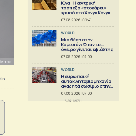
Κίνα: Η κεντρική
τράπεζα «στοκάρει»
χρυσό στο Χονγκ Κονγκ
07.08.2026 | 09:41
WORLD
Μια θέση στην
Κομισιόν: Όταν το...
όνειρο γίνεται εφιάλτης
07.08.2026 | 07:00
λ Μπακ
WORLD
Η ευρωπαϊκή
dIn
αυτοκινητοβιομηχανία
αναζητά σωσίβιο στην
Κίνα
07.08.2026 | 07:00