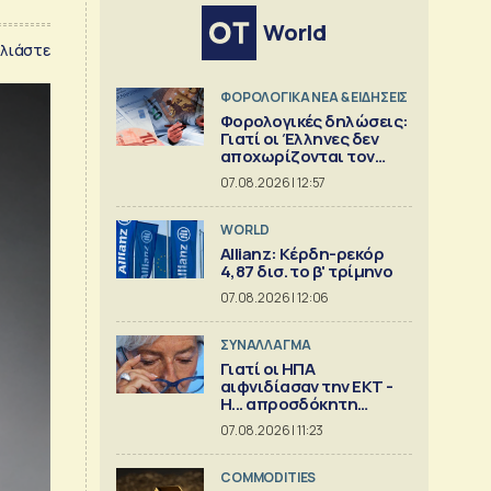
World
λιάστε
ΦΟΡΟΛΟΓΙΚΑ ΝΕΑ & EΙΔΗΣΕΙΣ
Φορολογικές δηλώσεις:
Γιατί οι Έλληνες δεν
αποχωρίζονται τον
λογιστή
07.08.2026 | 12:57
WORLD
Allianz: Κέρδη-ρεκόρ
4,87 δισ. το β' τρίμηνο
07.08.2026 | 12:06
ΣΥΝΑΛΛΑΓΜΑ
Γιατί οι ΗΠΑ
αιφνιδίασαν την ΕΚΤ -
Η... απροσδόκητη
κίνηση
07.08.2026 | 11:23
COMMODITIES