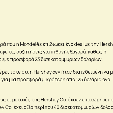
ρά που η Mondelēz επιδιώκει ένα deal με την Hers
ειψε τις συζητήσεις για πιθανή εξαγορά, καθώς η
ριψε προσφορά 23 δισεκατομμυρίων δολαρίων.
έρει τότε ότι η Hershey δεν ήταν διατεθειμένη να 
 για μια προσφορά μικρότερη από 125 δολάρια ανά
ους οι μετοχές της Hershey Co. έχουν υποχωρήσει 
ey Co. έχει αξία περίπου 40 δισεκατομμυρίων δολα