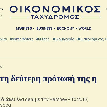
AQ
MARKETS
BUSINESS
ECONOMY
WORLD
ηνών
#Καταθέσεις
#Airbnb
#Βιομηχανία
#εισερχόμενος Τ
ey
τη δεύτερη πρότασή της η
ιώκει ένα deal με την Hershey - Το 2016,
αγορά