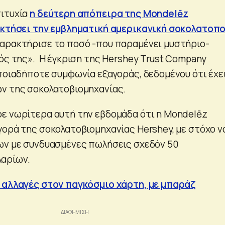
πιτυχία
η δεύτερη απόπειρα της Mondelēz
οκτήσει την εμβληματική αμερικανική σοκολατοπο
αρακτήρισε το ποσό -που παραμένει μυστήριο-
θός της». Η έγκριση της Hershey Trust Company
οποιαδήποτε συμφωνία εξαγοράς, δεδομένου ότι έχε
ν της σοκολατοβιομηχανίας.
ε νωρίτερα αυτή την εβδομάδα ότι η Mondelēz
γορά της σοκολατοβιομηχανίας Hershey, με στόχο ν
ων με συνδυασμένες πωλήσεις σχεδόν 50
λαρίων.
 αλλαγές στον παγκόσμιο χάρτη, με μπαράζ