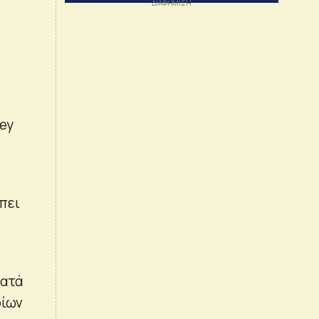
hey
μπει
κατά
ρίων