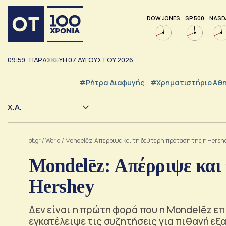
DOW JONES
SP 500
NASD
09:59
ΠΑΡΑΣΚΕΥΗ
07
ΑΥΓΟΥΣΤΟΥ
2026
#ρήτρα Διαφυγής
#Χρηματιστήριο Αθ
Χ.Α.
ot.gr
/
World
/
Mondelēz: Απέρριψε και τη δεύτερη πρότασή της η Hersh
Mondelēz: Απέρριψε και 
Hershey
Δεν είναι η πρώτη φορά που η Mondelēz επιδ
εγκατέλειψε τις συζητήσεις για πιθανή εξ