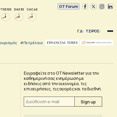
OT Forum
FTSE 100
DAX 30
CAC 40
Γ.Δ:
ΤΖΙΡΟΣ:
ουρισμός
#Πετρέλαιο
Εγγραφείτε στο OT Newsletter για την
καθημερινή σας ενημέρωση με
ειδήσεις από την οικονομία, τις
επιχειρήσεις, τις αγορές και τα διεθνή.