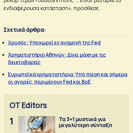
ενδιαφέρουσα κατάσταση», πρόσθεσε.
Σχετικά άρθρα:
Χρυσός: Υποχωρεί εν αναμονή της Fed
Χρηματιστήριο Αθηνών: Δίνει μάχη με τις
δεικτοβαρείς
Ευρωπαϊκά χρηματιστήρια: Υπό πίεση και σήμερα
οι αγορές, περιμένουν Fed και ΒοΕ
OT Editors
1
Τα 3+1 μυστικά για
μεγαλύτερη σύνταξη