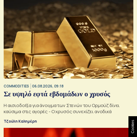
COMMODITIES
06.08.2026, 09:18
Σε υψηλό εφτά εβδομάδων ο χρυσός
Η αισιοδοξία για άνοιγμα των Στενών του Ορμούζ δίνει
καύσιμα στις αγορές - Ο χρυσός συνεχίζει ανοδικά
Τζούλη Καλημέρη
Cookies