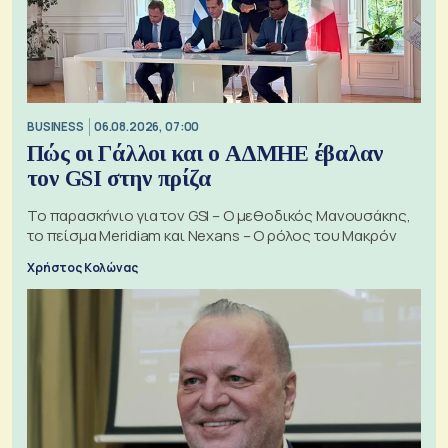
BUSINESS
06.08.2026, 07:00
Πώς οι Γάλλοι και ο ΑΔΜΗΕ έβαλαν
τον GSI στην πρίζα
Το παρασκήνιο για τον GSI – Ο μεθοδικός Μανουσάκης,
το πείσμα Meridiam και Nexans – Ο ρόλος του Μακρόν
Χρήστος Κολώνας