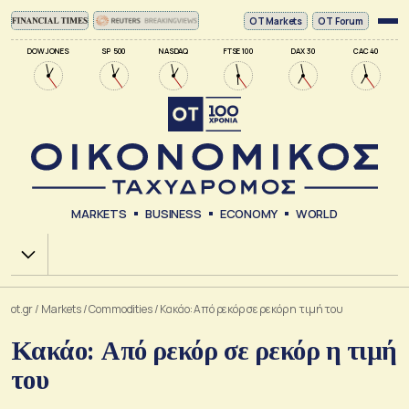
ΟΤ Markets
OT Forum
DOW JONES
SP 500
NASDAQ
FTSE 100
DAX 30
CAC 40
MARKETS
BUSINESS
ECONOMY
WORLD
Χ.Α.
ot.gr
/
Markets
/
Commodities
/
Κακάο: Από ρεκόρ σε ρεκόρ η τιμή του
Κακάο: Από ρεκόρ σε ρεκόρ η τιμή
του