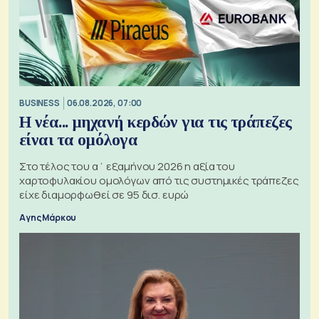
BUSINESS
06.08.2026, 07:00
Η νέα... μηχανή κερδών για τις τράπεζες
είναι τα ομόλογα
Στο τέλος του α΄ εξαμήνου 2026 η αξία του
χαρτοφυλακίου ομολόγων από τις συστημικές τράπεζες
είχε διαμορφωθεί σε 95 δισ. ευρώ
Αγης Μάρκου