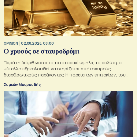
OPINION
02.08.2026, 08:00
O χρυσός σε σταυροδρόμι
Παρά τη διόρθωση από τα ιστορικά υψηλά, το πολύτιμο
μέταλλο εξακολουθεί να στηρίζεται από ισχυρούς
διαρθρωτικούς παράγοντες. Η πορεία των επιτοκίων, του
δολαρίου και της γεωπολιτικής αβεβαιότητας θα
Συμεών Μαυρουδής
καθορίσουν αν οι προϋποθέσεις για περαιτέρω άνοδο της
τιμής του παραμένουν ισχυρές