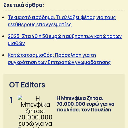
Σχετικά άρθρα:
Τεκμαρτό εισόδημα: Τι αλλάζει φέτος για τους
ελεύθερους επαγγελματίες
2025: Στα 40 ή 50 ευρώ η αύξηση των κατώτατων
μισθών
Κατώτατος μισθός: Πρόσκληση για τη
συγκρότηση των Επιτροπών γνωμοδότησης
OT Editors
1
Η Μπενφίκα ζητάει
70.000.000 ευρώ για να
πουλήσει τον Παυλίδη