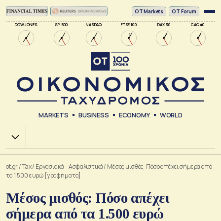
ΟΤ Markets
OT Forum
DOW JONES
SP 500
NASDAQ
FTSE 100
DAX 30
CAC 40
MARKETS
BUSINESS
ECONOMY
WORLD
Χ.Α.
ot.gr
/
Tax
/
Εργασιακά – Ασφαλιστικά
/
Μέσος μισθός: Πόσο απέχει σήμερα από
τα 1.500 ευρώ [γραφήματα]
Μέσος μισθός: Πόσο απέχει
σήμερα από τα 1.500 ευρώ