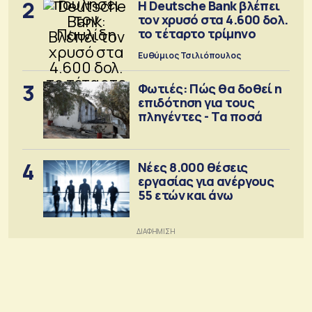
2
Η Deutsche Bank βλέπει
τον χρυσό στα 4.600 δολ.
το τέταρτο τρίμηνο
Ευθύμιος Τσιλιόπουλος
3
Φωτιές: Πώς θα δοθεί η
επιδότηση για τους
πληγέντες - Τα ποσά
4
Νέες 8.000 θέσεις
εργασίας για ανέργους
55 ετών και άνω