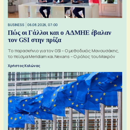
BUSINESS
06.08.2026, 07:00
Πώς οι Γάλλοι και ο ΑΔΜΗΕ έβαλαν
τον GSI στην πρίζα
Το παρασκήνιο για τον GSI – Ο μεθοδικός Μανουσάκης,
το πείσμα Meridiam και Nexans – Ο ρόλος του Μακρόν
Χρήστος Κολώνας