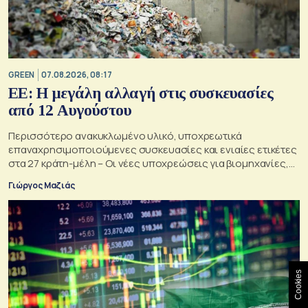
GREEN
07.08.2026, 08:17
ΕΕ: Η μεγάλη αλλαγή στις συσκευασίες
από 12 Αυγούστου
Περισσότερο ανακυκλωμένο υλικό, υποχρεωτικά
επαναχρησιμοποιούμενες συσκευασίες και ενιαίες ετικέτες
στα 27 κράτη-μέλη – Οι νέες υποχρεώσεις για βιομηχανίες,
σούπερ μάρκετ, εστιατόρια και καταναλωτές
Γιώργος Μαζιάς
Cookies