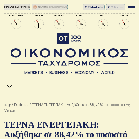
ΟΤ Markets
OT Forum
DOW JONES
SP 500
NASDAQ
FTSE 100
DAX 30
CAC 40
MARKETS
BUSINESS
ECONOMY
WORLD
Χ.Α.
ot.gr
/
Business
/
ΤΕΡΝΑ ΕΝΕΡΓΕΙΑΚΗ: Αυξήθηκε σε 88,42% το ποσοστό της
Masdar
ΤΕΡΝΑ ΕΝΕΡΓΕΙΑΚΗ:
Αυξήθηκε σε 88,42% το ποσοστό