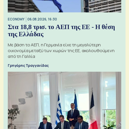
ECONOMY
06.08.2026, 16:30
Στα 18,8 τρισ. το ΑΕΠ της ΕΕ - Η θέση
της Ελλάδας
Με βάση το ΑΕΠ, η Γερμανία είχε τη μεγαλύτερη
οικονομία μεταξύ των χωρών της ΕΕ, ακολουθούμενη
από τη Γαλλία
Γρηγόρης Τραγγανίδας