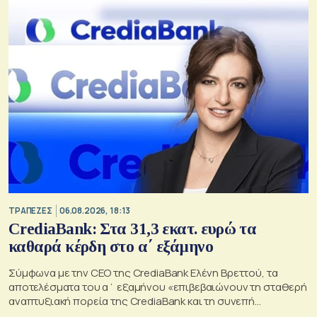
ΤΡΑΠΕΖΕΣ
06.08.2026, 18:13
CrediaBank: Στα 31,3 εκατ. ευρώ τα
καθαρά κέρδη στο α΄ εξάμηνο
Σύμφωνα με την CEO της CrediaBank Ελένη Βρεττού, τα
αποτελέσματα του α΄ εξαμήνου «επιβεβαιώνουν τη σταθερή
αναπτυξιακή πορεία της CrediaBank και τη συνεπή
υλοποίηση της στρατηγικής μας»