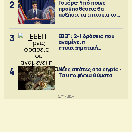
2
Γουόρς: Υπό ποιες
προϋποθέσεις θα
αυξήσει τα επιτόκια τον
Σεπτέμβριο
3
ΕΒΕΠ: 2+1 δράσεις που
αναμένει η
επιχειρηματική
κοινότητα
4
Νέες απάτες στα crypto -
Τα υποψήφια θύματα