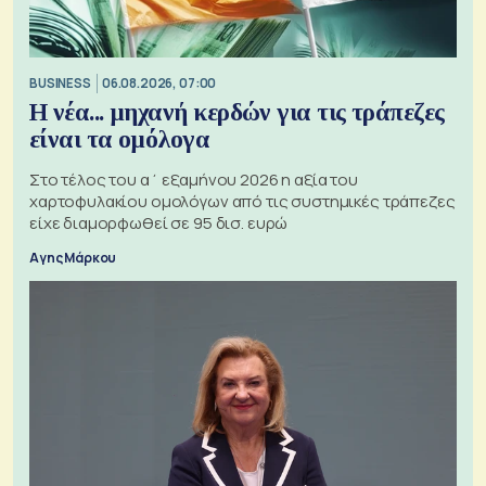
BUSINESS
06.08.2026, 07:00
Η νέα... μηχανή κερδών για τις τράπεζες
είναι τα ομόλογα
Στο τέλος του α΄ εξαμήνου 2026 η αξία του
χαρτοφυλακίου ομολόγων από τις συστημικές τράπεζες
είχε διαμορφωθεί σε 95 δισ. ευρώ
Αγης Μάρκου