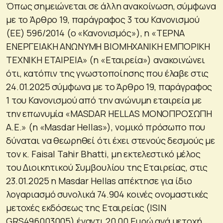
Όπως σημειώνεται σε άλλη ανακοίνωση, σύμφωνα
με το Άρθρο 19, παράγραφος 3 του Κανονισμού
(ΕΕ) 596/2014 (ο «Κανονισμός»), η «ΤΕΡΝΑ
ΕΝΕΡΓΕΙΑΚΗ ΑΝΩΝΥΜΗ ΒΙΟΜΗΧΑΝΙΚΗ ΕΜΠΟΡΙΚΗ
ΤΕΧΝΙΚΗ ΕΤΑΙΡΕΙΑ» (η «Εταιρεία») ανακοινώνει
ότι, κατόπιν της γνωστοποίησης που έλαβε στις
24.01.2025 σύμφωνα με το Άρθρο 19, παράγραφος
1 του Κανονισμού από την ανώνυμη εταιρεία με
την επωνυμία «MASDAR HELLAS ΜΟΝΟΠΡΟΣΩΠΗ
Α.Ε.» (η «Masdar Hellas»), νομικό πρόσωπο που
δύναται να θεωρηθεί ότι έχει στενούς δεσμούς με
τον κ. Faisal Tahir Bhatti, μη εκτελεστικό μέλος
του Διοικητικού Συμβουλίου της Εταιρείας, στις
23.01.2025 η Masdar Hellas απέκτησε για ίδιο
λογαριασμό συνολικά 74.904 κοινές ονομαστικές
μετοχές εκδόσεως της Εταιρείας (ISIN
GRS496003005) έναντι 20,00 Ευρώ ανά μετοχή,