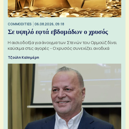
COMMODITIES
06.08.2026, 09:18
Σε υψηλό εφτά εβδομάδων ο χρυσός
Η αισιοδοξία για άνοιγμα των Στενών του Ορμούζ δίνει
καύσιμα στις αγορές - Ο χρυσός συνεχίζει ανοδικά
Τζούλη Καλημέρη