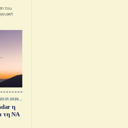
ση του
ργειακή
20.01.2026, 07:00
sdar η
α τη ΝΑ