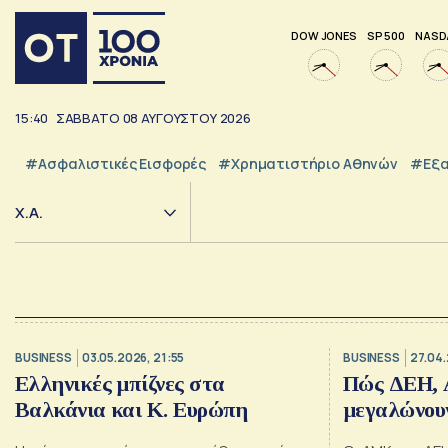
DOW JONES
SP 500
NASD
15:40
ΣΑΒΒΑΤΟ
08
ΑΥΓΟΥΣΤΟΥ
2026
#Ασφαλιστικές Εισφορές
#Χρηματιστήριο Αθηνών
#εξα
Χ.Α.
BUSINESS
03.05.2026, 21:55
BUSINESS
27.04.
Ελληνικές μπίζνες στα
Πώς ΔΕΗ,
Βαλκάνια και Κ. Ευρώπη
μεγαλώνου