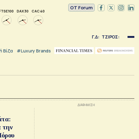
OT Forum
FTSE 100
DAX 30
CAC 40
Γ.Δ:
ΤΖΙΡΟΣ:
 Βίζα
#luxury Brands
άτα:
α την
Πόρου