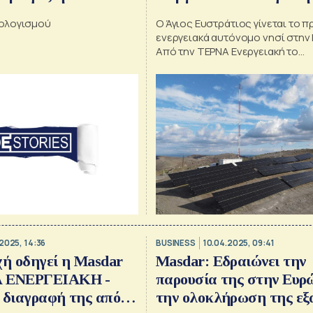
… η Πειραιώς
ολογισμού
Ο Άγιος Ευστράτιος γίνεται το 
τι ψάχνει η ΕΒΑ στους
ενεργειακά αυτόνομο νησί στην 
το deal της χρονιάς, το
Από την ΤΕΡΝΑ Ενεργειακή το
πρωτοποριακό υβριδικό σύστη
 Κουτσιανά
2025, 14:36
BUSINESS
10.04.2025, 09:41
χή οδηγεί η Masdar
Masdar: Εδραιώνει την
Α ΕΝΕΡΓΕΙΑΚΗ -
παρουσία της στην Ευρ
 διαγραφή της από
την ολοκλήρωση της εξ