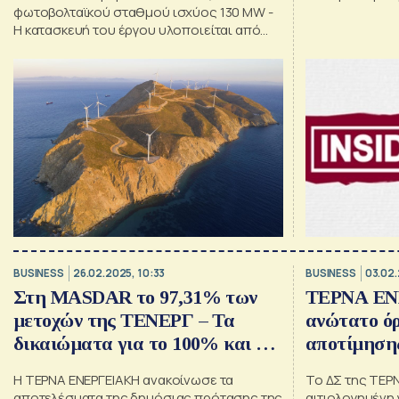
Αθήνας, πά
φωτοβολταϊκού σταθμού ισχύος 130 MW -
παρέλυσε τ
Η κατασκευή του έργου υλοποιείται από
την ΤΕΡΝΑ Α.Ε.
BUSINESS
26.02.2025, 10:33
BUSINESS
03.02.
Στη MASDAR το 97,31% των
ΤΕΡΝΑ ΕΝ
μετοχών της ΤΕΝΕΡΓ – Τα
ανώτατο όρ
δικαιώματα για το 100% και η
αποτίμηση
έξοδος από το ΧΑ
της Masda
Η ΤΕΡΝΑ ΕΝΕΡΓΕΙΑΚΗ ανακοίνωσε τα
Το ΔΣ της ΤΕΡ
αποτελέσματα της δημόσιας πρότασης της
αιτιολογημένη 