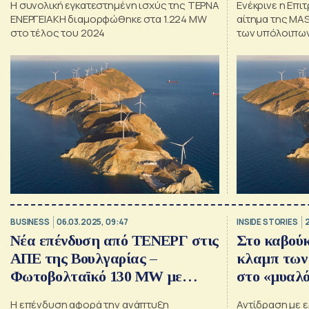
Η συνολική εγκατεστημένη ισχύς της ΤΕΡΝΑ
Ενέκρινε η Επ
ΕΝΕΡΓΕΙΑΚΗ διαμορφώθηκε στα 1.224 MW
αίτημα της MAS
στο τέλος του 2024
των υπόλοιπων 2.557.511 μετοχών 
ΤΕΡΝΑ ΕΝΕΡΓΕ
BUSINESS
06.03.2025, 09:47
INSIDE STORIES
Νέα επένδυση από ΤΕΝΕΡΓ στις
Στο καβούκ
ΑΠΕ της Βουλγαρίας –
κλαμπ των
Φωτοβολταϊκό 130 MW με
στο «μυαλό
κατασκευαστή την ΤΕΡΝΑ
δορυφορικ
Η επένδυση αφορά την ανάπτυξη
Αντίδραση με 