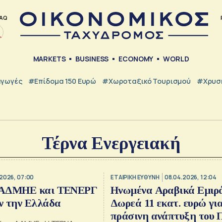
AQ
MARKETS
BUSINESS
ECONOMY
WORLD
γωγές
#Επίδομα 150 Ευρώ
#Χωροταξικό Τουρισμού
#Χρυσή
Τέρνα Ενεργειακή
2026, 07:00
ΕΤΑΙΡΙΚΗ ΕΥΘΥΝΗ
08.04.2026, 12:04
 ΑΔΜΗΕ και ΤΕΝΕΡΓ
Ηνωμένα Αραβικά Εμιρ
ν την Ελλάδα
Δωρεά 11 εκατ. ευρώ γι
πράσινη ανάπτυξη του 