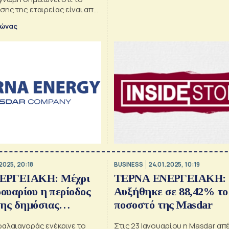
στην Αθήνα
ης της εταιρείας είναι από
ευρώ/μετοχή – Στα 20 ευρώ η
λώνας
asdar
2025, 20:18
BUSINESS
24.01.2025, 10:19
ΕΡΓΕΙΑΚΗ: Μέχρι
ΤΕΡΝΑ ΕΝΕΡΓΕΙΑΚΗ:
ρουαρίου η περίοδος
Αυξήθηκε σε 88,42% το
ης δημόσιας
ποσοστό της Masdar
από τη Masdar
φαλαιαγοράς ενέκρινε το
Στις 23 Ιανουαρίου η Masdar απ