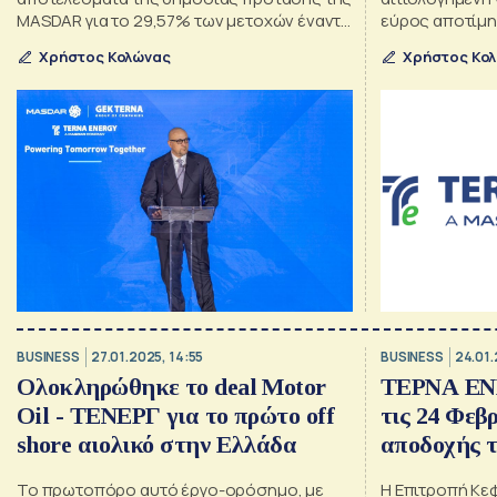
MASDAR για το 29,57% των μετοχών έναντι
εύρος αποτίμησ
20 ευρώ ανά μετοχή
11,9 έως 21,5 
Χρήστος Κολώνας
Χρήστος Κο
πρόταση της M
BUSINESS
27.01.2025, 14:55
BUSINESS
24.01.
Ολοκληρώθηκε το deal Motor
ΤΕΡΝΑ ΕΝ
Oil - ΤΕΝΕΡΓ για το πρώτο off
τις 24 Φεβ
shore αιολικό στην Ελλάδα
αποδοχής τ
πρότασης 
Το πρωτοπόρο αυτό έργο-ορόσημο, με
Η Επιτροπή Κε