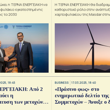
του 100% της ΤΕΡΝΑ
ώκει η ΤΕΡΝΑ ΕΝΕΡΓΕΙΑΚΗ να
Η ΤΕΡΝΑ ΕΝΕΡΓΕΙΑΚΗ θα διαδραμ
ΕΝΕΡΓΕΙΑΚΗ
οφυλάκιο εγκατεστημένης
καθοριστικό ρόλο στην ανάπτυξ
ς το 2030
χαρτοφυλακίου της Masdar στη
στο πλαίσιο του στρατηγικού σ
εταιρείας για 100 GW παγκόσμια
εγκατεστημένης ισχύος έως το 
2025, 18:45
BUSINESS
17.03.2025, 18:40
ΕΡΓΕΙΑΚΗ: Από 2
«Πράσινο φως» στο
αύει η
ενημερωτικό δελτίο της
τευση των μετοχών
Συμμετοχών – Άνοιξε ο 
για το ΧΑ