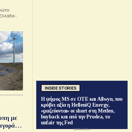
πρώτο
Ελλάδα -
μα
INSIDE STORIES
Η ψήφος MS σε ΟΤΕ και Allwyn, που
κρύβει αξία η HelleniQ Energy,
«μαζεύονται» οι short στη Metlen,
buyback και από την Prodea, το
ώπη με
unfair της Fed
αγοράς