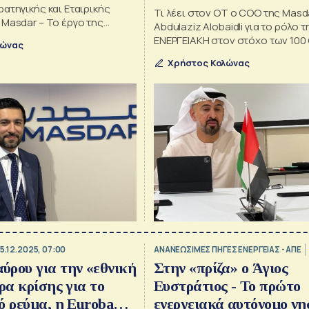
ατηγικής και Εταιρικής
Τι λέει στον ΟΤ ο COO της Masd
Masdar – Το έργο της
Abdulaziz Alobaidli για το ρόλο 
αντλησιοταμιευτικό της
ΕΝΕΡΓΕΙΑΚΗ στον στόχο των 100
λώνας
του πράσινου κολοσσού των ΗΑ
Χρήστος Κολώνας
5.12.2025, 07:00
ΑΝΑΝΕΩΣΙΜΕΣ ΠΗΓΕΣ ΕΝΕΡΓΕΙΑΣ - ΑΠΕ
ρου για την «εθνική
Στην «πρίζα» ο Άγιος
ρα κρίσης για το
Ευστράτιος - Το πρώτο
ό ρεύμα, η Eurobank
ενεργειακά αυτόνομο νη