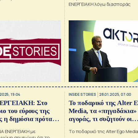
γωσε η οικοδομή,
ΕΝΕΡΓΕΙΑΚΗ λόγω διασποράς
ο Βέλγιο
2025, 19:04
INSIDE STORIES
28.01.2025, 07:00
ΕΡΓΕΙΑΚΗ: Στο
Το ποδαρικό της Alter 
ιο του εύρους της
Media, τα «πηγαδάκια»
ς η δημόσια πρόταση
αγοράς, τι συζητούν οι
r
προμηθευτές για Μασού
ΝΑ ΕΝΕΡΓΕΙΑΚΗ με
Το ποδαρικό της Alter Ego Medi
Κρητικό, αραβική απόβ
γνώμη σημειώνει ότι το