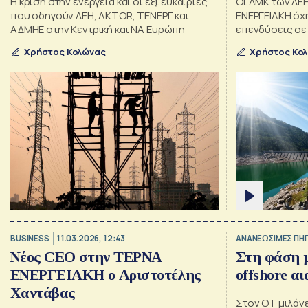
Η κρίση στην ενέργεια και οι έξι ευκαιρίες
Οι ΑΜΚ των ΔΕΗ
που οδηγούν ΔΕΗ, AKTOR, ΤΕΝΕΡΓ και
ΕΝΕΡΓΕΙΑΚΗ όχη
ΑΔΜΗΕ στην Κεντρική και ΝΑ Ευρώπη
επενδύσεις σε 
σε Κ. και ΝΑ Ε
Χρήστος Κολώνας
Χρήστος Κο
BUSINESS
11.03.2026, 12:43
ΑΝΑΝΕΩΣΙΜΕΣ ΠΗΓΕ
Νέος CEO στην ΤΕΡΝΑ
Στη φάση 
ΕΝΕΡΓΕΙΑΚΗ ο Αριστοτέλης
offshore α
Χαντάβας
Στον ΟΤ μιλάνε