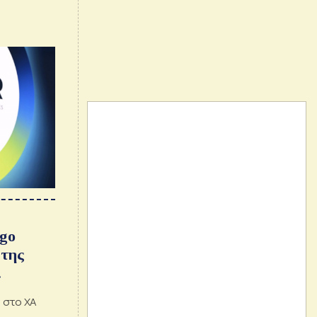
Ego
 της
τη και
a στο ΧΑ
αση