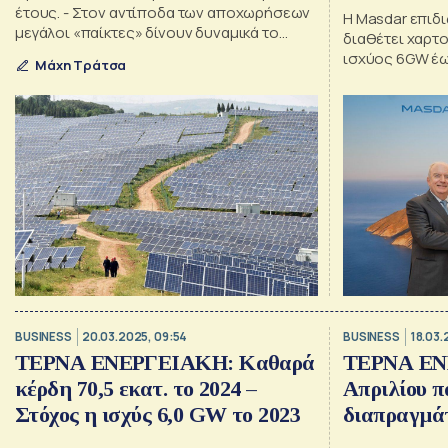
το ΧΑ
έτους. - Στον αντίποδα των αποχωρήσεων
H Masdar επιδι
μεγάλοι «παίκτες» δίνουν δυναμικά το
διαθέτει χαρτ
«παρών»
ισχύος 6GW έω
Μάχη Τράτσα
BUSINESS
20.03.2025, 09:54
BUSINESS
18.03.
ΤΕΡΝΑ ΕΝΕΡΓΕΙΑΚΗ: Καθαρά
ΤΕΡΝΑ ΕΝ
κέρδη 70,5 εκατ. το 2024 –
Απριλίου π
Στόχος η ισχύς 6,0 GW το 2023
διαπραγμά
στο ΧΑ