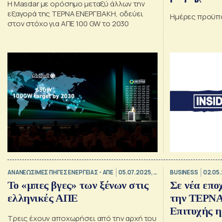
Η Masdar με ορόσημο μεταξύ άλλων την
«έρχεται»
εξαγορά της ΤΕΡΝΑ ΕΝΕΡΓΕΙΑΚΗ, οδεύει
Ημέρες προϋπ
«φεύγει», 
στον στόχο για ΑΠΕ 100 GW το 2030
servicers, 
όραμα του
ΑΝΑΝΕΩΣΙΜΕΣ ΠΗΓΕΣ ΕΝΕΡΓΕΙΑΣ - ΑΠΕ
05.07.2025, 07:00
BUSINESS
02.05.
Το «μπες βγες» των ξένων στις
Σε νέα επο
ελληνικές ΑΠΕ
την ΤΕΡΝ
Επιτυχής η
Τρεις έχουν αποχωρήσει από την αρχή του