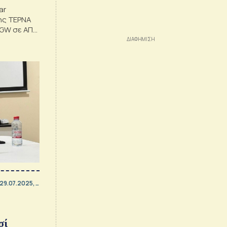
ar
της ΤΕΡΝΑ
 GW σε ΑΠΕ
Ε
29.07.2025, 12:11
σί