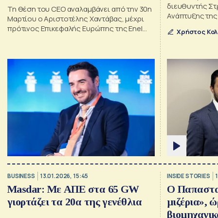
διευθυντής Στρ
Τη θέση του CEO αναλαμβάνει από την 30η
Ανάπτυξης της 
Μαρτίου ο Αριστοτέλης Χαντάβας, μέχρι
ΤΕΝΕΡΓ για το 
πρότινος Επικεφαλής Ευρώπης της Enel
Χρήστος Κο
Αμφιλοχίας
Green Power.
BUSINESS
13.01.2026, 15:45
INSIDE STORIES
1
Masdar: Με ΑΠΕ στα 65 GW
Ο Παπασταύ
γιορτάζει τα 20α της γενέθλια
μιζέρια», ώ
βιομηχανικ