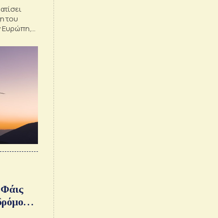
ατίσει
η του
ν Ευρώπη,
τόχου της
ς
2030
 Φάις
δρόμος