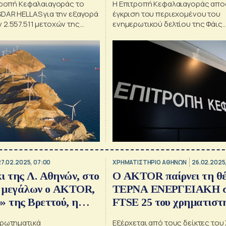
ιτροπή Κεφαλαιαγοράς το
Η Επιτροπή Κεφαλαιαγοράς απο
DAR HELLAS για την εξαγορά
έγκριση του περιεχομένου του
της
ενημερωτικού δελτίου της Φάις
ΙΑΚΗ
Συμμετοχών
27.02.2025, 07:00
XΡΗΜΑΤΙΣΤΗΡΙΟ ΑΘΗΝΩΝ
26.02.2025,
ι της Λ. Αθηνών, στο
Ο AKTOR παίρνει τη θέ
 μεγάλων ο AKTOR,
ΤΕΡΝΑ ΕΝΕΡΓΕΙΑΚΗ σ
» της Βρεττού, η
FTSE 25 του χρηματιστ
ή σύνδεση της…
ερωτηματικά
Εξέρχεται από τους δείκτες του