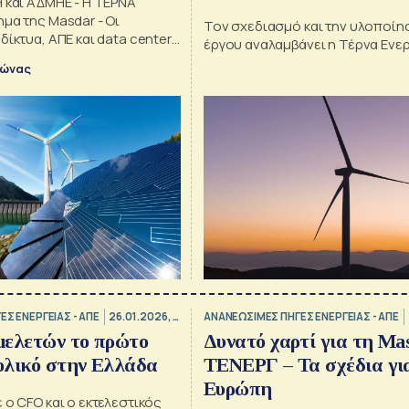
 και ΑΔΜΗΕ - Η ΤΕΡΝΑ
μα της Masdar - Οι
Τον σχεδιασμό και την υλοποίη
δίκτυα, ΑΠΕ και data centers
έργου αναλαμβάνει η Τέρνα Ενε
υρώπη
λώνας
Σ ΕΝΕΡΓΕΙΑΣ - ΑΠΕ
26.01.2026, 07:00
ΑΝΑΝΕΩΣΙΜΕΣ ΠΗΓΕΣ ΕΝΕΡΓΕΙΑΣ - ΑΠΕ
μελετών το πρώτο
Δυνατό χαρτί για τη Ma
ιολικό στην Ελλάδα
ΤΕΝΕΡΓ – Τα σχέδια γι
Ευρώπη
 ο CFO και ο εκτελεστικός