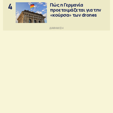
4
Πώς η Γερμανία
προετοιμάζεται για την
«κούρσα» των drones