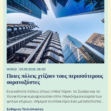
WORLD
09.08.2026, 08:00
Ποιες πόλεις χτίζουν τους περισσότερους
ουρανοξύστες
Ενώ κάποτε πόλεις όπως η Νέα Υόρκη, το Σικάγο και το
Χονγκ Κονγκ κυριαρχούσαν στην παγκόσμια κούρσα των
ψηλών κτιρίων, σήμερα το επίκεντρο έχει μετατοπιστεί
προς την Ασία
Ευθύμιος Τσιλιόπουλος