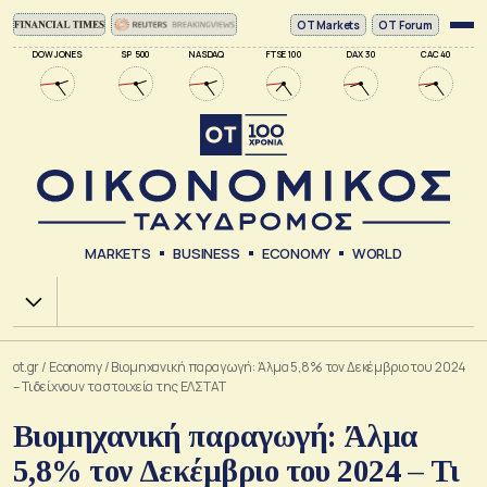
ΟΤ Markets
OT Forum
DOW JONES
SP 500
NASDAQ
FTSE 100
DAX 30
CAC 40
MARKETS
BUSINESS
ECONOMY
WORLD
Χ.Α.
ot.gr
/
Economy
/
Βιομηχανική παραγωγή: Άλμα 5,8% τον Δεκέμβριο του 2024
– Τι δείχνουν τα στοιχεία της ΕΛΣΤΑΤ
Βιομηχανική παραγωγή: Άλμα
5,8% τον Δεκέμβριο του 2024 – Τι