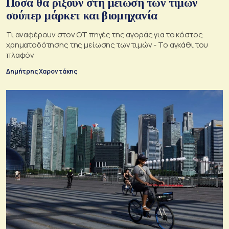
Πόσα θα ρίξουν στη μείωση των τιμών
σούπερ μάρκετ και βιομηχανία
Τι αναφέρουν στον ΟΤ πηγές της αγοράς για το κόστος
χρηματοδότησης της μείωσης των τιμών - Το αγκάθι του
πλαφόν
Δημήτρης Χαροντάκης