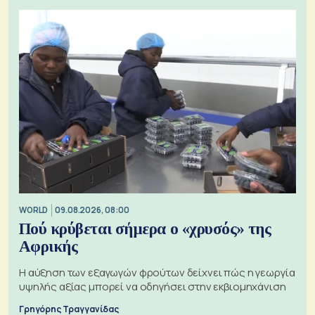
WORLD
09.08.2026, 08:00
Πού κρύβεται σήμερα ο «χρυσός» της
Αφρικής
Η αύξηση των εξαγωγών φρούτων δείχνει πώς η γεωργία
υψηλής αξίας μπορεί να οδηγήσει στην εκβιομηχάνιση
Γρηγόρης Τραγγανίδας