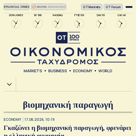
ΟΤ Markets
OT Forum
DOW JONES
SP 500
NASDAQ
FTSE 100
DAX 30
CAC 40
MARKETS
BUSINESS
ECONOMY
WORLD
Χ.Α.
βιομηχανική παραγωγή
ECONOMY
17.06.2026, 10:19
Γκαζώνει η βιομηχανική παραγωγή, φρενάρει
η ελληνική οικονομία