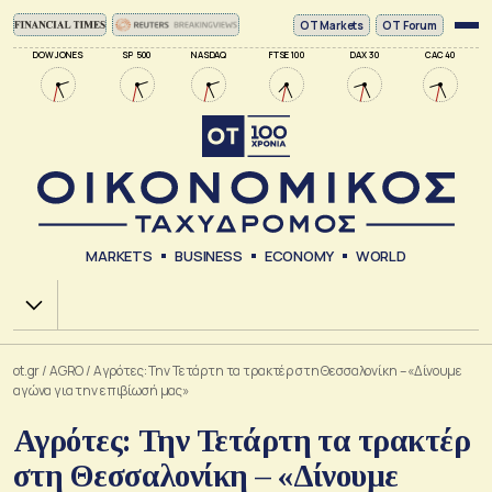
ΟΤ Markets
OT Forum
DOW JONES
SP 500
NASDAQ
FTSE 100
DAX 30
CAC 40
MARKETS
BUSINESS
ECONOMY
WORLD
Χ.Α.
ot.gr
/
AGRO
/
Αγρότες: Την Τετάρτη τα τρακτέρ στη Θεσσαλονίκη – «Δίνουμε
αγώνα για την επιβίωσή μας»
Αγρότες: Την Τετάρτη τα τρακτέρ
στη Θεσσαλονίκη – «Δίνουμε