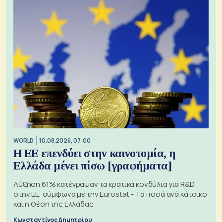
WORLD
10.08.2026, 07:00
Η ΕΕ επενδύει στην καινοτομία, η
Ελλάδα μένει πίσω [γραφήματα]
Αύξηση 61% κατέγραψαν τα κρατικά κονδύλια για R&D
στην ΕΕ, σύμφωνα με την Eurostat - Τα ποσά ανά κάτοικο
και η θέση της Ελλάδας
Κωνσταντίνος Δημητρίου