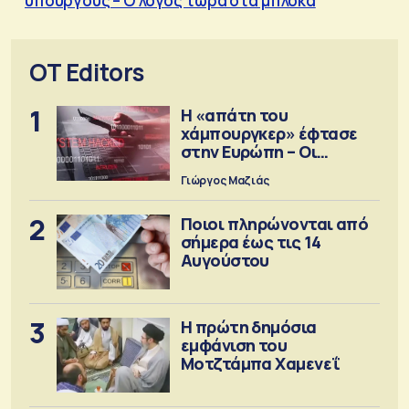
υπουργούς – Ο λόγος τώρα στα μπλόκα
OT Editors
1
Η «απάτη του
χάμπουργκερ» έφτασε
στην Ευρώπη – Οι
προειδοποιήσεις
Γιώργος Μαζιάς
2
Ποιοι πληρώνονται από
σήμερα έως τις 14
Αυγούστου
3
Η πρώτη δημόσια
εμφάνιση του
Μοτζτάμπα Χαμενεΐ