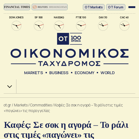
ΟΤ Markets
OT Forum
DOW JONES
SP 500
NASDAQ
FTSE 100
DAX 30
CAC 40
MARKETS
BUSINESS
ECONOMY
WORLD
Χ.Α.
ot.gr
/
Markets
/
Commodities
/
Καφές: Σε σοκ η αγορά – Το ράλι στις τιμές
«παγώνει» τις παραγγελίες
Καφές: Σε σοκ η αγορά – Το ράλι
στις τιμές «παγώνει» τις