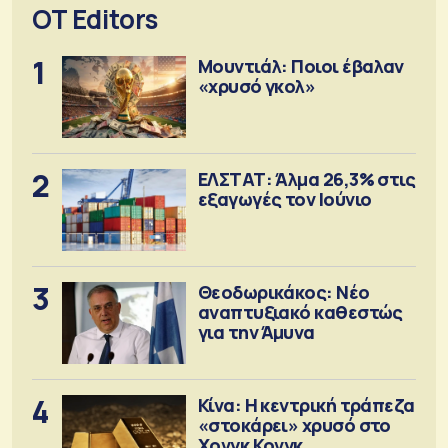
OT Editors
1
Μουντιάλ: Ποιοι έβαλαν
«χρυσό γκολ»
2
ΕΛΣΤΑΤ: Άλμα 26,3% στις
εξαγωγές τον Ιούνιο
3
Θεοδωρικάκος: Νέο
αναπτυξιακό καθεστώς
για την Άμυνα
4
Κίνα: Η κεντρική τράπεζα
«στοκάρει» χρυσό στο
Χονγκ Κονγκ