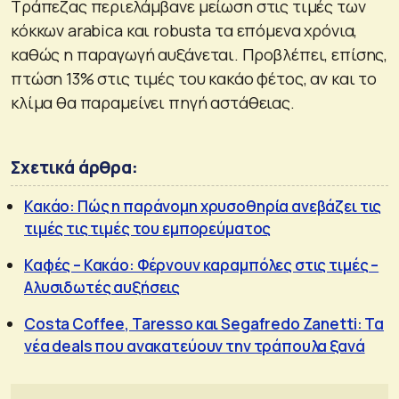
Τράπεζας περιελάμβανε μείωση στις τιμές των
κόκκων arabica και robusta τα επόμενα χρόνια,
καθώς η παραγωγή αυξάνεται. Προβλέπει, επίσης,
πτώση 13% στις τιμές του κακάο φέτος, αν και το
κλίμα θα παραμείνει πηγή αστάθειας.
Σχετικά άρθρα:
Κακάο: Πώς η παράνομη χρυσοθηρία ανεβάζει τις
τιμές τις τιμές του εμπορεύματος
Καφές – Κακάο: Φέρνουν καραμπόλες στις τιμές –
Αλυσιδωτές αυξήσεις
Costa Coffee, Taresso και Segafredo Zanetti: Τα
νέα deals που ανακατεύουν την τράπουλα ξανά