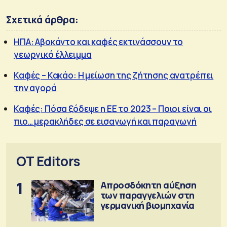
Σχετικά άρθρα:
ΗΠΑ: Αβοκάντο και καφές εκτινάσσουν το
γεωργικό έλλειμμα
Καφές – Κακάο: Η μείωση της ζήτησης ανατρέπει
την αγορά
Καφές: Πόσα ξόδεψε η ΕΕ το 2023 – Ποιοι είναι οι
πιο… μερακλήδες σε εισαγωγή και παραγωγή
OT Editors
1
Απροσδόκητη αύξηση
των παραγγελιών στη
γερμανική βιομηχανία