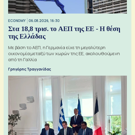
ECONOMY
06.08.2026, 16:30
Στα 18,8 τρισ. το ΑΕΠ της ΕΕ - Η θέση
της Ελλάδας
Με βάση το ΑΕΠ, η Γερμανία είχε τη μεγαλύτερη
οικονομία μεταξύ των χωρών της ΕΕ, ακολουθούμενη
από τη Γαλλία
Γρηγόρης Τραγγανίδας