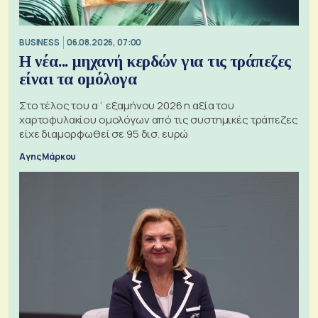
BUSINESS
06.08.2026, 07:00
Η νέα... μηχανή κερδών για τις τράπεζες
είναι τα ομόλογα
Στο τέλος του α΄ εξαμήνου 2026 η αξία του
χαρτοφυλακίου ομολόγων από τις συστημικές τράπεζες
είχε διαμορφωθεί σε 95 δισ. ευρώ
Αγης Μάρκου