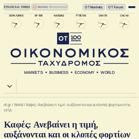
ΟΤ Markets
OT Forum
DOW JONES
SP 500
NASDAQ
FTSE 100
DAX 30
CAC 40
MARKETS
BUSINESS
ECONOMY
WORLD
Χ.Α.
ot.gr
/
World
/
Καφές: Ανεβαίνει η τιμή, αυξάνονται και οι κλοπές φορτίων στις
ΗΠΑ
Καφές: Ανεβαίνει η τιμή,
αυξάνονται και οι κλοπές φορτίων