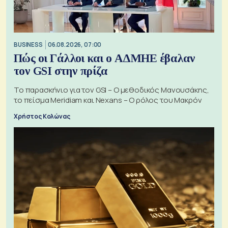
BUSINESS
06.08.2026, 07:00
Πώς οι Γάλλοι και ο ΑΔΜΗΕ έβαλαν
τον GSI στην πρίζα
Το παρασκήνιο για τον GSI – Ο μεθοδικός Μανουσάκης,
το πείσμα Meridiam και Nexans – Ο ρόλος του Μακρόν
Χρήστος Κολώνας