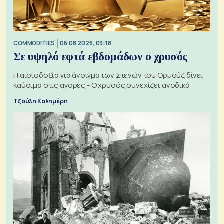
COMMODITIES
06.08.2026, 09:18
Σε υψηλό εφτά εβδομάδων ο χρυσός
Η αισιοδοξία για άνοιγμα των Στενών του Ορμούζ δίνει
καύσιμα στις αγορές - Ο χρυσός συνεχίζει ανοδικά
Τζούλη Καλημέρη