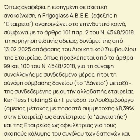
Όπως αναφέρει η εισηγμένη σε σχετική
ανακοίνωση, η Frigoglass Α.Β.Ε.Ε. (εφεξής η
“Εταιρεία”) ανακοινώνει στο επενδυτικό κοινό,
σύμφωνα με το άρθρο 101 παρ. 2 του Ν. 4548/2018,
τη χορήγηση ειδικής άδειας, δυνάμει της από
13.02.2025 απόφασης του Διοικητικού Συμβουλίου
της Εταιρείας, όπως προβλέπεται από τα άρθρα
99 και 100 του Ν. 4548/2018, για τη σύναψη
συναλλαγής με συνδεδεμένο μέρος, ήτοι τη
σύναψη σύμβασης δανείου (το “Δάνειο”) μεταξύ -
της συνδεδεμένης με αυτήν αλλοδαπής εταιρείας
Kar-Tess Holding S.à.r.l. με έδρα το Λουξεμβούργο
(άμεσος μέτοχος με ποσοστό συμμετοχής 48,39%
στην Εταιρεία) ως δανείστριας (ο “Δανειστής”)
και της Εταιρείας ως οφειλέτριας για τους
σκοπούς κάλυψης του συνόλου των δαπανών και