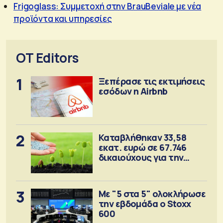
Frigoglass: Συμμετοχή στην BrauBeviale με νέα
προϊόντα και υπηρεσίες
OT Editors
1
Ξεπέρασε τις εκτιμήσεις
εσόδων η Airbnb
2
Καταβλήθηκαν 33,58
εκατ. ευρώ σε 67.746
δικαιούχους για την
αγορά λιπασμάτων
3
Με "5 στα 5" ολοκλήρωσε
την εβδομάδα ο Stoxx
600