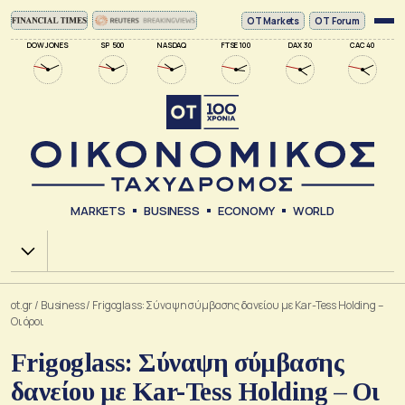
ΟΤ Markets
OT Forum
DOW JONES
SP 500
NASDAQ
FTSE 100
DAX 30
CAC 40
MARKETS
BUSINESS
ECONOMY
WORLD
Χ.Α.
ot.gr
/
Business
/
Frigoglass: Σύναψη σύμβασης δανείου με Kar-Tess Holding –
Οι όροι
Frigoglass: Σύναψη σύμβασης
δανείου με Kar-Tess Holding – Οι