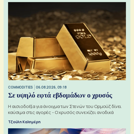
COMMODITIES
06.08.2026, 09:18
Σε υψηλό εφτά εβδομάδων ο χρυσός
Η αισιοδοξία για άνοιγμα των Στενών του Ορμούζ δίνει
καύσιμα στις αγορές - Ο χρυσός συνεχίζει ανοδικά
Τζούλη Καλημέρη