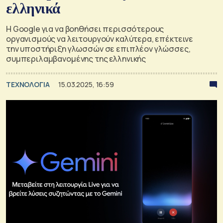
ελληνικά
Η Google για να βοηθήσει περισσότερους
οργανισμούς να λειτουργούν καλύτερα, επέκτεινε
την υποστήριξη γλωσσών σε επιπλέον γλώσσες,
συμπεριλαμβανομένης της ελληνικής
ΤΕΧΝΟΛΟΓΙΑ
15.03.2025, 16:59