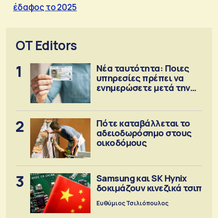
έδαφος το 2025
OT Editors
1
Νέα ταυτότητα: Ποιες
υπηρεσίες πρέπει να
ενημερώσετε μετά την
έκδοση
2
Πότε καταβάλλεται το
αδειοδωρόσημο στους
οικοδόμους
3
Samsung και SK Hynix
δοκιμάζουν κινεζικά τσιπ
Ευθύμιος Τσιλιόπουλος