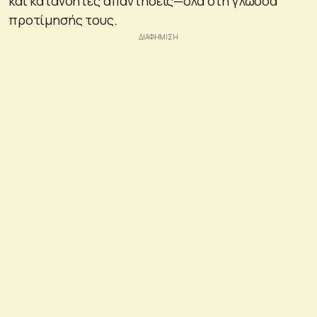
και κατανοητές απαντήσεις—όλα στη γλώσσα
προτίμησής τους.