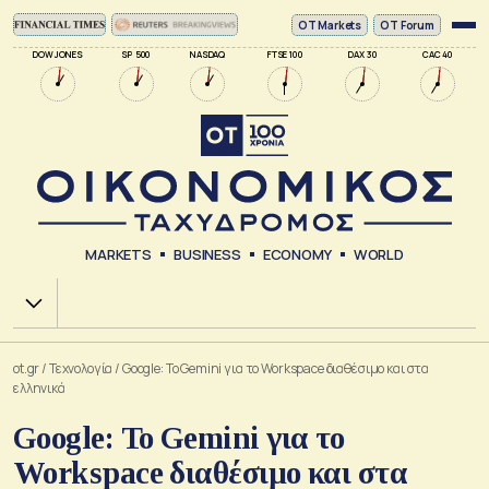
ΟΤ Markets
OT Forum
DOW JONES
SP 500
NASDAQ
FTSE 100
DAX 30
CAC 40
MARKETS
BUSINESS
ECONOMY
WORLD
Χ.Α.
ot.gr
/
Τεχνολογία
/
Google: Το Gemini για το Workspace διαθέσιμο και στα
ελληνικά
Google: Το Gemini για το
Workspace διαθέσιμο και στα