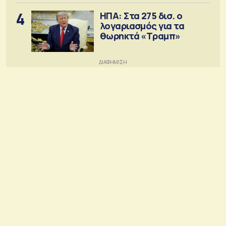
4
ΗΠΑ: Στα 275 δισ. ο
λογαριασμός για τα
θωρηκτά «Τραμπ»